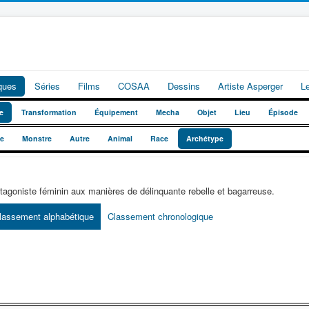
iques
Séries
Films
COSAA
Dessins
Artiste Asperger
L
e
Transformation
Équipement
Mecha
Objet
Lieu
Épisode
te
Monstre
Autre
Animal
Race
Archétype
tagoniste féminin aux manières de délinquante rebelle et bagarreuse.
lassement alphabétique
Classement chronologique