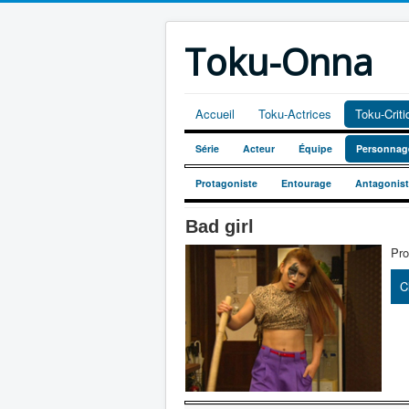
Toku-Onna
Accueil
Toku-Actrices
Toku-Crit
Série
Acteur
Équipe
Personnag
Protagoniste
Entourage
Antagonis
Bad girl
Pro
C