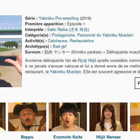
Série :
Yakiniku Pro-wrestling
(2019)
Première apparition :
Épisode 1
Interprète :
Saiki Reika (才木 玲佳)
Catégorie(s) :
Protagoniste
,
Personnel du Yakiniku Musôen
Activité(s) :
Catcheuse
,
Restauratrice
Archétype(s) :
Bad girl
Surnom :
筋肉 ヤンキー (Kinniku yankee) = Délinquante musc
Ancienne délinquante fan de
Ryûji Hôjô
qu'elle considère comme
à ne jamais s'avouer vaincue et lui a donné envie de se mettre
restaurant, le
Yakiniku Musôen
. Elle est souvent agressive et 
P
Beppu
Enomoto Keita
Hôjô Nanase