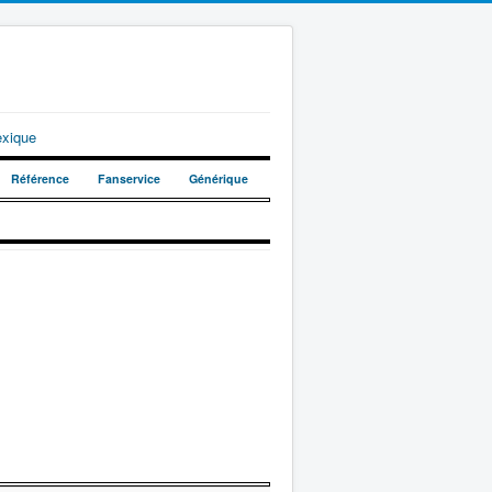
exique
Référence
Fanservice
Générique