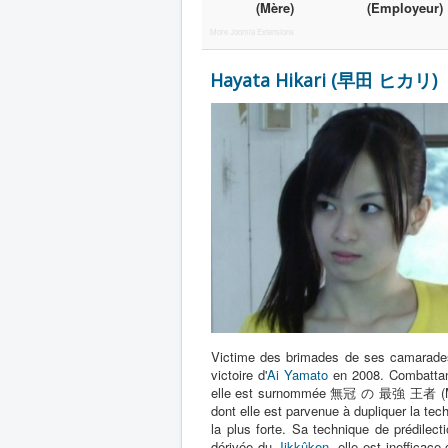
(Mère)
(Employeur)
More Joomla Extensions
Hayata Hikari (早田 ヒカリ)
Victime des brimades de ses camarades 
victoire d'
Ai Yamato
en 2008. Combattant
elle est surnommée 無冠 の 最強 王者 (Mukan 
dont elle est parvenue à dupliquer la te
la plus forte. Sa technique de prédilec
dérivée du
Jikkûken
, elle est inefficace