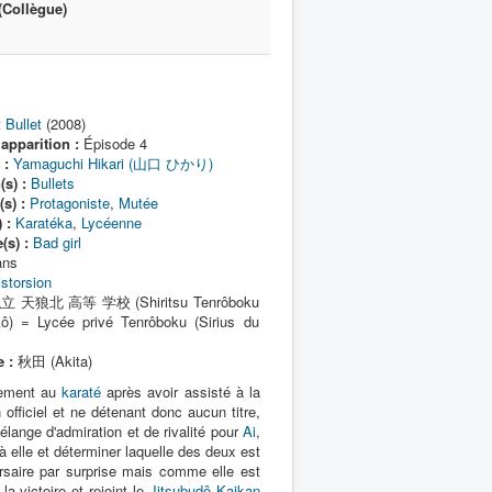
(Collègue)
t Bullet
(2008)
apparition :
Épisode 4
 :
Yamaguchi Hikari (山口 ひかり)
(s) :
Bullets
s) :
Protagoniste
,
Mutée
 :
Karatéka
,
Lycéenne
(s) :
Bad girl
ans
istorsion
 天狼北 高等 学校 (Shiritsu Tenrôboku
ô) = Lycée privé Tenrôboku (Sirius du
 :
秋田 (Akita)
înement au
karaté
après avoir assisté à la
fficiel et ne détenant donc aucun titre,
nge d'admiration et de rivalité pour
Ai
,
 elle et déterminer laquelle des deux est
ersaire par surprise mais comme elle est
 victoire et rejoint le
Jitsubudô Kaikan