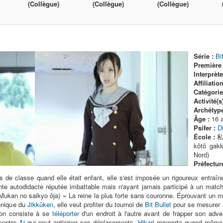
(Collègue)
(Collègue)
(Collègue)
Série :
Bi
Première 
Interprète
Affiliation
Catégorie(
Activité(s)
Archétype
Âge :
16 
Psifer :
D
École :
私立
kôtô gakk
Nord)
Préfecture
de classe quand elle était enfant, elle s'est imposée un rigoureux entra
e autodidacte réputée imbattable mais n'ayant jamais participé à un match o
no saikyo ôja) = La reine la plus forte sans couronne. Éprouvant un méla
chnique du
Jikkûken
, elle veut profiter du tournoi de
Bit Bullet
pour se mesurer à
tion consiste à se
téléporter
d'un endroit à l'autre avant de frapper son adv
 contre
Ai
qui peut anticiper ses déplacements.
Hikari
remporte quand même la