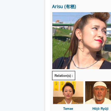
Arisu (有栖)
Relation(s) :
Tamae
Hôjô Ryûji