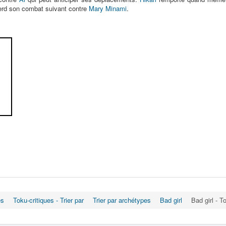
perd son combat suivant contre
Mary Minami
.
es
Toku-critiques - Trier par
Trier par archétypes
Bad girl
Bad girl - 