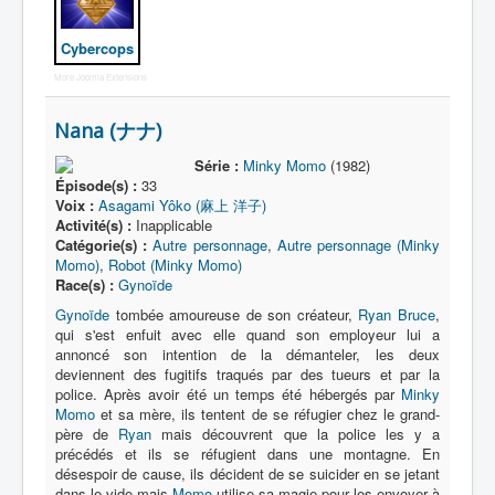
Cybercops
More Joomla Extensions
Nana (ナナ)
Série :
Minky Momo
(1982)
Épisode(s) :
33
Voix :
Asagami Yôko (麻上 洋子)
Activité(s) :
Inapplicable
Catégorie(s) :
Autre personnage
,
Autre personnage (Minky
Momo)
,
Robot (Minky Momo)
Race(s) :
Gynoïde
Gynoïde
tombée amoureuse de son créateur,
Ryan Bruce
,
qui s'est enfuit avec elle quand son employeur lui a
annoncé son intention de la démanteler, les deux
deviennent des fugitifs traqués par des tueurs et par la
police. Après avoir été un temps été hébergés par
Minky
Momo
et sa mère, ils tentent de se réfugier chez le grand-
père de
Ryan
mais découvrent que la police les y a
précédés et ils se réfugient dans une montagne. En
désespoir de cause, ils décident de se suicider en se jetant
dans le vide mais
Momo
utilise sa magie pour les envoyer à