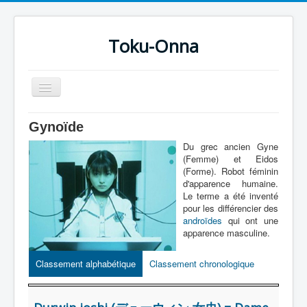
Toku-Onna
Basculer
la
navigation
Accueil
Gynoïde
Toku-Actrices
Du grec ancien Gyne
(Femme) et Eidos
Toku-Critiques
(Forme). Robot féminin
d'apparence humaine.
Séries
Le terme a été inventé
pour les différencier des
Films
androïdes
qui ont une
apparence masculine.
COSAA
Dessins
Classement alphabétique
Classement chronologique
Artiste Asperger