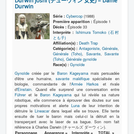
Durwin joshi (デューウィン 女史) = Dame
Lexique
Durwin
Série
Série :
Cybercop
(1988)
Première apparition :
Épisode 1
Acteur
Décès :
Épisode 33
Interprète :
Ishimura Tomoko (石村
Équipe
とも子)
Personnage
Affiliation(s) :
Death Trap
Catégorie(s) :
Antagoniste
,
Générale
,
Transformation
Générale (Toho)
,
Savante
,
Savante
(Toho)
,
Générale gynoïde
Équipement
Race(s) :
Gynoïde
Gynoïde
créée par le
Baron Kageyama
mais persuadée
Mecha
d'être une humaine,
savante maléfique
spécialisée en
Objet
biologie, commandante de l'
Armée Harkos
et rivale
d'
Einstain
. Quand elle surprend une conversation entre
Lieu
Führer
et le
Baron Kageyama
qui lui révèle sa nature
robotique, elle commence à éprouver des doutes sur ses
Épisode
propres motivations et alerte
Luna
de leur intention de
détruire le
Lineacar
dans lequel elle se trouve. Elle tente
Référence
ensuite de tuer le baron mais celui-ci la détruit en la
transperçant avec le laser de sa bague. Son nom fait
Fanservice
référence à Charles Darwin (チャールズ ダーウィン).
Personnage
Apparence =
Interprète =
TOTAL ≈
Générique