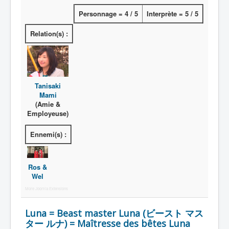
Personnage = 4 / 5
Interprète = 5 / 5
Relation(s) :
Tanisaki
Mami
(Amie &
Employeuse)
Ennemi(s) :
Ros &
Wel
More Joomla Extensions
Luna = Beast master Luna (ビースト マス
ター ルナ) = Maîtresse des bêtes Luna