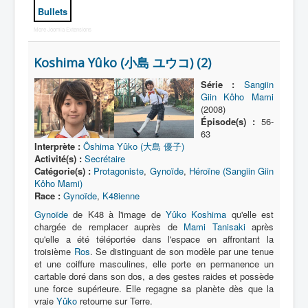
Bullets
More Joomla Extensions
Koshima Yûko (小島 ユウコ) (2)
Série :
Sangiin
Giin Kôho Mami
(2008)
Épisode(s) :
56-
63
Interprète :
Ôshima Yûko (大島 優子)
Activité(s) :
Secrétaire
Catégorie(s) :
Protagoniste
,
Gynoïde
,
Héroïne (Sangiin Giin
Kôho Mami)
Race :
Gynoïde
,
K48ienne
Gynoïde
de K48 à l'image de
Yûko Koshima
qu'elle est
chargée de remplacer auprès de
Mami Tanisaki
après
qu'elle a été téléportée dans l'espace en affrontant la
troisième
Ros
. Se distinguant de son modèle par une tenue
et une coiffure masculines, elle porte en permanence un
cartable doré dans son dos, a des gestes raides et possède
une force supérieure. Elle regagne sa planète dès que la
vraie
Yûko
retourne sur Terre.