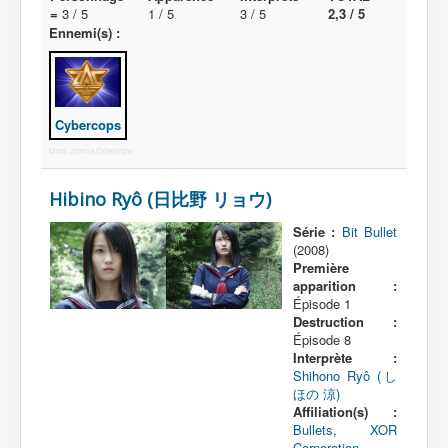
=
3 / 5
1 / 5
3 / 5
2,3 / 5
Ennemi(s) :
Protagoniste
Entourage
Antagoniste
Cybercops
Monstre
More Joomla Extensions
Autre
Hibino Ryô (日比野 リョウ)
Animal
Série :
Bit Bullet
Race
(2008)
Première
Archétype
apparition :
Épisode 1
_
Destruction :
[]
Épisode 8
Interprète :
_
Shihono Ryô (し
Extraterrestre
ほの 涼)
Affiliation(s) :
Fantastique
Bullets
,
XOR
Corporation