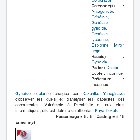
SF
Catégorie(s) :
Antagoniste
,
Yôkai
Générale
,
Générale
gynoïde
,
Générale
lycéenne
,
Espionne
,
Miroir
négatif
Race(s) :
Gynoïde
Psifer :
Delete
École :
Inconnue
Préfecture :
Inconnue
Gynoïde
espionne
chargée par
Kazuhiko Yanagisawa
d'observer les duels et d'analyser les capacités des
concurrentes. Vulnérable à l'électricité et aux virus
informatiques, elle est détruite en affrontant
Kaya Hokuto
.
Personnage =
5 / 5
Casting =
5 / 5
Ennemi(s) :