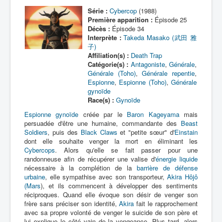
Série :
Cybercop
(1988)
Première apparition :
Épisode 25
Décès :
Épisode 34
Interprète :
Takeda Masako (武田 雅
子)
Affiliation(s) :
Death Trap
Catégorie(s) :
Antagoniste
,
Générale
,
Générale (Toho)
,
Générale repentie
,
Espionne
,
Espionne (Toho)
,
Générale
gynoïde
Race(s) :
Gynoïde
Espionne
gynoïde
créée par le
Baron Kageyama
mais
persuadée d'être une humaine, commandante des
Beast
Soldiers
, puis des
Black Claws
et "petite sœur" d'
Einstain
dont elle souhaite venger la mort en éliminant les
Cybercops
. Alors qu'elle se fait passer pour une
randonneuse afin de récupérer une valise d'
énergie liquide
nécessaire à la complétion de la
barrière de défense
urbaine
, elle sympathise avec son transporteur,
Akira Hôjô
(Mars
), et ils commencent à développer des sentiments
réciproques. Quand elle évoque son désir de venger son
frère sans préciser son identité,
Akira
fait le rapprochement
avec sa propre volonté de venger le suicide de son père et
lui explique le côté vain de la vengeance. Plus tard, alors