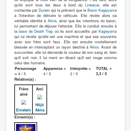
qu'ils sont tous les deux à bord du
Lineacar
, elle est
contactée par
Durwin
qui la prévient que le
Baron Kageyama
a l'intention de détruire le véhicule. Elle révèle alors sa
véritable identité à
Akira
, ainsi que les intentions du baron,
lui permettant de déjouer l'attentat. Elle le conduit ensuite à
la
base de Death Trap
où ils sont accueillis par
Kageyama
qui lui révèle qu'elle est une machine et que ses souvenirs
avec son frère sont faux. Elle est ensuite mortellement
blessée en interceptant un rayon destiné à
Akira
. Avant de
succomber, elle lui demande la couleur de son sang et, bien
qu'il soit noir, il lui ment en disant qu'il est rouge comme
celui des humains.
Personnage
Apparence =
Interprète =
TOTAL ≈
=
4 / 5
4 / 5
2 / 5
3,3 / 5
Relation(s) :
Frère
Ami
aîné
Hôjô
Einstain
Akira
Ennemi(s) :