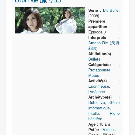
Ôtori Rie (鳳 リエ)
Lexique
Série :
Bit Bullet
Série
(2008)
Première
Acteur
apparition :
Épisode 3
Équipe
Interprète :
Amano Rie (天野
Personnage
莉絵)
Transformation
Affiliation(s) :
Bullets
Équipement
Catégorie(s) :
Protagoniste
,
Mecha
Mutée
Activité(s) :
Objet
Escrimeuse
,
Lycéenne
Lieu
Archétype(s) :
Détective
,
Génie
Épisode
informatique
,
Intello
,
Riche
Référence
héritière
Âge :
16 ans
Fanservice
Psifer :
Visions
École :
聖マリー
Générique