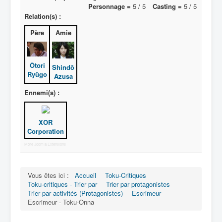
Activité
Personnage =
5 / 5
Casting =
5 / 5
Relation(s) :
Motif
Père
Amie
Ôtori
Shindô
Ryûgo
Azusa
Ennemi(s) :
XOR
Corporation
More Joomla Extensions
Vous êtes ici :
Accueil
Toku-Critiques
Toku-critiques - Trier par
Trier par protagonistes
Trier par activités (Protagonistes)
Escrimeur
Escrimeur - Toku-Onna