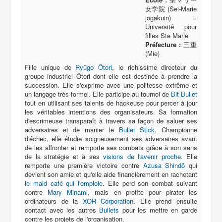
女学院 (Sei-Marie
jogakuin) =
Protagoniste
Université pour
filles Ste Marie
Entourage
Préfecture :
三重
(Mie)
Antagoniste
Fille unique de
Ryûgo Ôtori
, le richissime directeur du
Monstre
groupe industriel Ôtori dont elle est destinée à prendre la
succession. Elle s'exprime avec une politesse extrême et
Autre
un langage très formel. Elle participe au tournoi de
Bit Bullet
tout en utilisant ses talents de hackeuse pour percer à jour
Animal
les véritables intentions des organisateurs. Sa formation
d'escrimeuse transparaît à travers sa façon de saluer ses
Race
adversaires et de manier le
Bullet Stick
. Championne
Archétype
d'échec, elle étudie soigneusement ses adversaires avant
de les affronter et remporte ses combats grâce à son sens
_
de la stratégie et à ses
visions de l'avenir proche
. Elle
[]
remporte une première victoire contre
Azusa Shindô
qui
devient son amie et qu'elle aide financièrement en rachetant
_
le maid café qui l'emploie
. Elle perd son combat suivant
Nom
contre
Mary Minami
, mais en profite pour pirater les
ordinateurs de la
XOR Corporation
. Elle prend ensuite
Catégorie
contact avec les autres
Bullets
pour les mettre en garde
contre les projets de l'organisation.