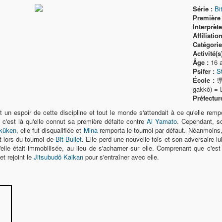
Série :
Bi
Première 
Interprète
Affiliation
Catégorie(
Activité(s)
Âge :
16 
Psifer :
S
École :
県
gakkô) = L
Préfecture
t un espoir de cette discipline et tout le monde s'attendait à ce qu'elle rempo
, c'est là qu'elle connut sa première défaite contre
Ai Yamato
. Cependant, so
kkûken
, elle fut disqualifiée et
Mina
remporta le tournoi par défaut. Néanmoins, 
t lors du tournoi de
Bit Bullet
. Elle perd une nouvelle fois et son adversaire lui
qu'elle était immobilisée, au lieu de s'acharner sur elle. Comprenant que c'e
et rejoint le
Jitsubudô Kaikan
pour s'entraîner avec elle.