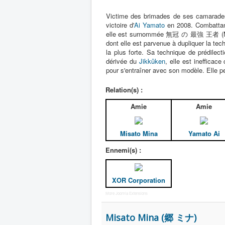
Victime des brimades de ses camarades 
victoire d'
Ai Yamato
en 2008. Combattant
elle est surnommée 無冠 の 最強 王者 (Mukan 
dont elle est parvenue à dupliquer la te
la plus forte. Sa technique de prédilec
dérivée du
Jikkûken
, elle est inefficace
pour s'entraîner avec son modèle. Elle 
Relation(s) :
Amie
Amie
Misato Mina
Yamato Ai
Ennemi(s) :
XOR Corporation
More Joomla Extensions
Misato Mina (郷 ミナ)