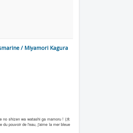
smarine / Miyamori Kagura
ate no shizen wa watashi ga mamoru ! (水
r de l'eau, j'aime la mer bleue