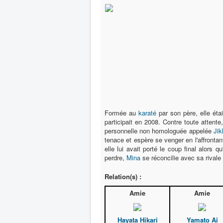
Formée au
karaté
par son père, elle étai
participait en 2008. Contre toute attente
personnelle non homologuée appelée
Ji
tenace et espère se venger en l'affrontan
elle lui avait porté le coup final alors 
perdre,
Mina
se réconcilie avec sa rivale 
Relation(s) :
Amie
Amie
Hayata Hikari
Yamato Ai