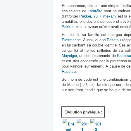
En apparence, elle est une simple institu
ses talents de
karatéka
pour neutraliser
d'affronter
Pakker
,
Yui Himekami
est la s
amabilité, elle devient sérieuse et sévè
Pakker
, elle lui avoue qu'elle avait dev
En réalité, sa famille est chargée de
Riasmarine
. Aussi, quand
Rasetsu
réappa
en lui cachant sa double identité. Ses ac
ce qui lui attire les railleries de sa co
Mayoiger
, un des lieutenants de
Rasetsu
et est très concernée par la protection
pour vaincre leur ennemi. À cause de cela
Rasetsu
.
Son nom de code est une combinaison de
de Marine (マリン), tandis que son identit
sur son front, tandis que sa boucle de c
Évolution physique :
Enf
201
201
ant
1
2