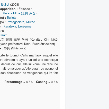
t Bullet
(2008)
apparition :
Épisode 1
 :
Kurata Mina (倉田 みな)
(s) :
Bullets
s) :
Protagoniste
,
Mutée
 :
Karatéka
,
Lycéenne
ans
tream
立 輝凛 高等 学校 (Kenritsu Kirin kôtô
ycée préfectoral Kirin (Froid étincelant)
 :
静岡 (Shizuoka)
rte le tournoi d'arts martiaux auquel elle
n adversaire ayant utilisé une technique
depuis ce jour, elle lui voue une rancune
 fait remarquer qu'elle aurait pu gagner si
st son obsession de vengeance qui l'a fait
Personnage =
5 / 5
Casting =
3 / 5