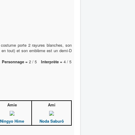
n costume porte 2 rayures blanches, son
 en tout) et son emblème est un demi-D
Personnage =
2 / 5
Interprète =
4 / 5
Amie
Ami
Ningyo Hime
Noda Saburô