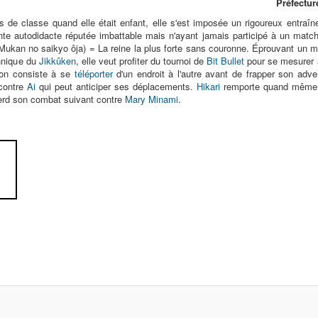
Préfecture
de classe quand elle était enfant, elle s'est imposée un rigoureux entra
e autodidacte réputée imbattable mais n'ayant jamais participé à un match o
no saikyo ôja) = La reine la plus forte sans couronne. Éprouvant un méla
chnique du
Jikkûken
, elle veut profiter du tournoi de
Bit Bullet
pour se mesurer à
tion consiste à se
téléporter
d'un endroit à l'autre avant de frapper son adv
 contre
Ai
qui peut anticiper ses déplacements.
Hikari
remporte quand même la
perd son combat suivant contre
Mary Minami
.