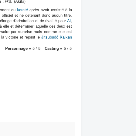
 :
秋田 (Akita)
înement au
karaté
après avoir assisté à la
fficiel et ne détenant donc aucun titre,
nge d'admiration et de rivalité pour
Ai
,
 elle et déterminer laquelle des deux est
ersaire par surprise mais comme elle est
 victoire et rejoint le
Jitsubudô Kaikan
Personnage =
5 / 5
Casting =
5 / 5