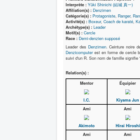
Interprète :
Yûki Shinichi (結城 真一)
Affiliation(s) :
Denzimen
Catégorie(s) :
Protagoniste
,
Ranger
,
Ran
Activité(s) :
Boxeur
,
Coach de karaté
,
Ka
Archétype(s) :
Leader
Motif(s) :
Cercle
Race :
Demi-denzien supposé
Leader des
Denzimen
. Ceinture noire de
Denzicomputer
est en forme de cercle 
suivi d'un R. Son nom de famille signifie
Relation(s) :
Mentor
Équipier
I.C.
Kiyama Jun
Ami
Ami
Akimoto
Hirai Hiroshi
Ami
Ami