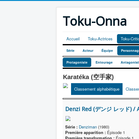
Toku-Onna
Accueil
Toku-Actrices
Toku-Crit
Série
Acteur
Équipe
Personnag
Protagoniste
Entourage
Antagonis
Karatéka (空手家)
Classement alphabétique
Classe
Denzi Red (デンジ レッド) / A
Série :
Denziman
(1980)
Première apparition :
Épisode 1
Première transformation :
Épisode 1