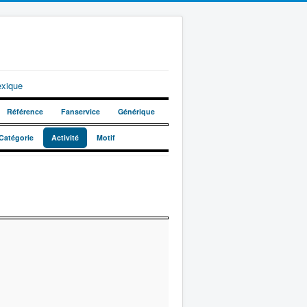
exique
Référence
Fanservice
Générique
Catégorie
Activité
Motif