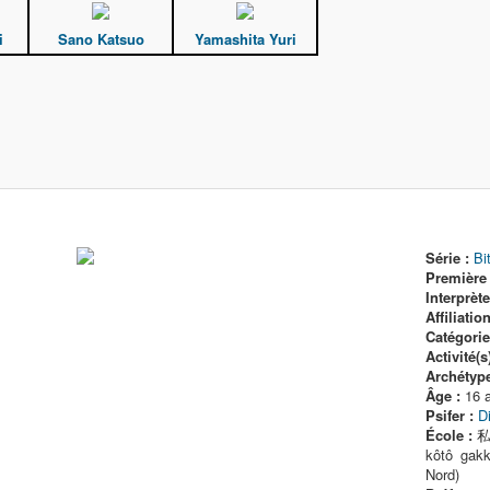
i
Sano Katsuo
Yamashita Yuri
Série :
Bi
Première 
Interprète
Affiliation
Catégorie(
Activité(s)
Archétype
Âge :
16 
Psifer :
D
École :
私立
kôtô gakk
Nord)