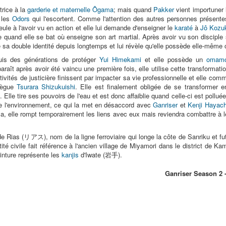
trice à la
garderie et maternelle Ôgama
; mais quand
Pakker
vient importuner l
 les
Odors
qui l'escortent. Comme l'attention des autres personnes présente
eule à l'avoir vu en action et elle lui demande d'enseigner le
karaté
à
Jô Kozu
re quand elle se bat où enseigne son art martial. Après avoir vu son discipl
iné sa double identité depuis longtemps et lui révèle qu'elle possède elle-même 
puis des générations de protéger
Yui Himekami
et elle possède un
omamo
raît après avoir été vaincu une première fois, elle utilise cette transformati
tivités de justicière finissent par impacter sa vie professionnelle et elle comm
llègue
Tsurara Shizukuishi
. Elle est finalement obligée de se transformer e
. Elle tire ses pouvoirs de l'eau et est donc affaiblie quand celle-ci est pollu
 de l'environnement, ce qui la met en désaccord avec
Ganriser
et
Kenji Hayach
, elle rompt temporairement les liens avec eux mais reviendra combattre à leu
 Rias (リアス), nom de la ligne ferroviaire qui longe la côte de Sanriku et f
é civile fait référence à l'ancien village de Miyamori dans le district de K
einture représente les
kanjis
d'Iwate (岩手).
Ganriser Season 2 