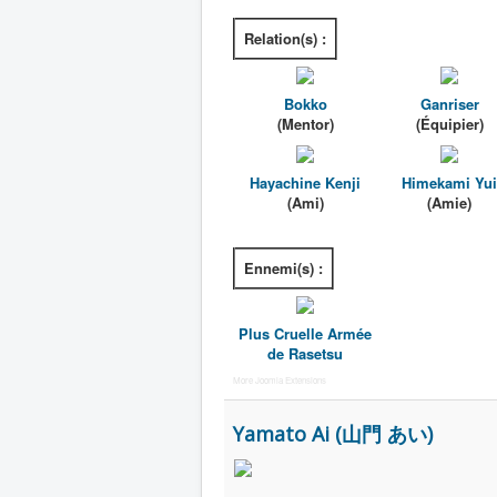
Relation(s) :
Bokko
Ganriser
(Mentor)
(Équipier)
Hayachine Kenji
Himekami Yui
(Ami)
(Amie)
Ennemi(s) :
Plus Cruelle Armée
de Rasetsu
More Joomla Extensions
Yamato Ai (山門 あい)