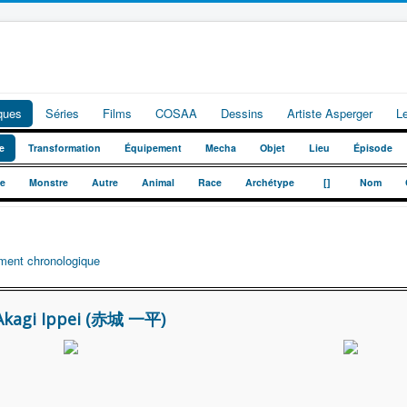
iques
Séries
Films
COSAA
Dessins
Artiste Asperger
L
e
Transformation
Équipement
Mecha
Objet
Lieu
Épisode
_
_
te
Monstre
Autre
Animal
Race
Archétype
[]
Nom
ment chronologique
kagi Ippei (赤城 一平)