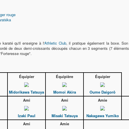
ger rouge
ratéka
 karaté qu'il enseigne à l'
Athletic Club
, il pratique également la boxe. So
bordé de deux demi-croissants découpés chacun en 3 segments (7 éléments
 "Forteresse rouge".
Équipier
Équipière
Équipier
Midorikawa Tatsuya
Momoi Akira
Oume Daigorô
Ami
Ami
Amie
Izaki Paul
Misaki Tatsuya
Nakagawa Yumiko
Ami
Amie