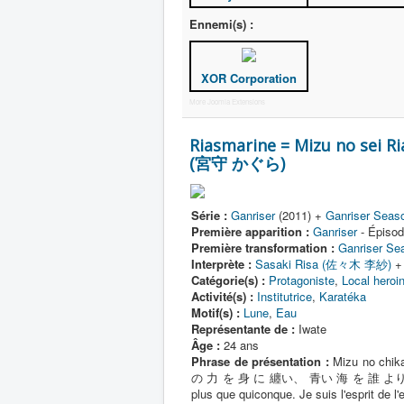
Ennemi(s) :
XOR Corporation
More Joomla Extensions
Riasmarine = Mizu no sei 
(宮守 かぐら)
Série :
Ganriser
(2011) +
Ganriser Seas
Première apparition :
Ganriser
- Épisod
Première transformation :
Ganriser Se
Interprète :
Sasaki Risa (佐々木 李紗)
Catégorie(s) :
Protagoniste
,
Local heroi
Activité(s) :
Institutrice
,
Karatéka
Motif(s) :
Lune
,
Eau
Représentante de :
Iwate
Âge :
24 ans
Phrase de présentation :
Mizu no chika
の 力 を 身 に 纏い、 青い 海 を 誰 より も 愛 
plus que quiconque. Je suis l'esprit de l'