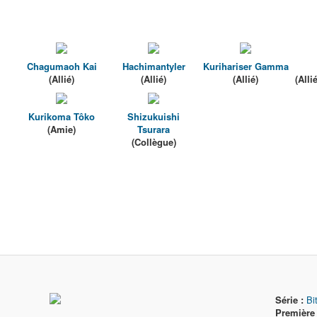
Chagumaoh Kai
Hachimantyler
Kurihariser Gamma
(Allié)
(Allié)
(Allié)
(All
Kurikoma Tôko
Shizukuishi
(Amie)
Tsurara
(Collègue)
Série :
Bi
Première 