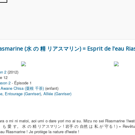
Riasmarine (水 の 精 リアスマリン) = Esprit de l'eau Ria
on 2
(2012)
e 12
ason 2
- Épisode 1
+
Awane Chisa (粟根 千茶)
(enfant)
ne
,
Entourage (Ganriser)
,
Alliée (Ganriser)
ra o mi ni matoi, aoi umi o dare yori mo ai su. Mizu no sei Riasmarine !Iw
す。 水 の 精 リアスマリン ! 岩手 の 自然 は 私 が 守る ! ) = Revêtue du pouvoi
eau Riasmarine ! Je protège la nature d'Iwate !