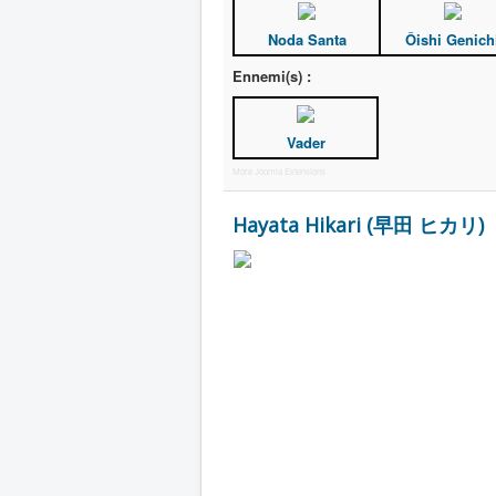
Noda Santa
Ôishi Genich
Ennemi(s) :
Vader
More Joomla Extensions
Hayata Hikari (早田 ヒカリ)