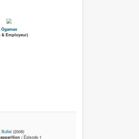
Ôgamax
ié & Employeur)
t Bullet
(2008)
apparition :
Épisode 1