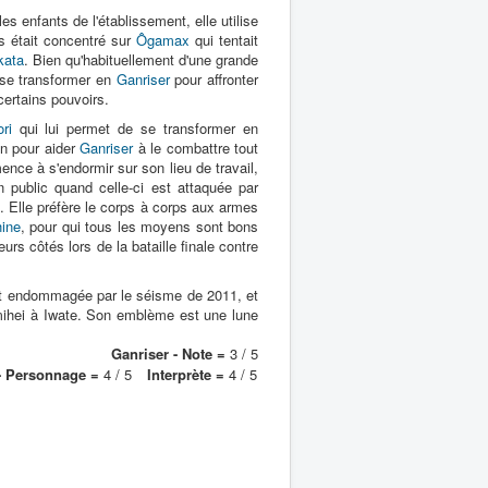
es enfants de l'établissement, elle utilise
s était concentré sur
Ôgamax
qui tentait
kata
. Bien qu'habituellement d'une grande
e se transformer en
Ganriser
pour affronter
certains pouvoirs.
ri
qui lui permet de se transformer en
on pour aider
Ganriser
à le combattre tout
ence à s'endormir sur son lieu de travail,
n public quand celle-ci est attaquée par
ée. Elle préfère le corps à corps aux armes
ine
, pour qui tous les moyens sont bons
rs côtés lors de la bataille finale contre
ut endommagée par le séisme de 2011, et
amihei à Iwate. Son emblème est une lune
Ganriser - Note =
3 / 5
- Personnage =
4 / 5
Interprète =
4 / 5