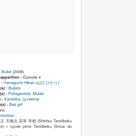
t Bullet
(2008)
apparition :
Épisode 4
 :
Yamaguchi Hikari (山口 ひかり)
(s) :
Bullets
s) :
Protagoniste
,
Mutée
 :
Karatéka
,
Lycéenne
(s) :
Bad girl
ans
istorsion
 天狼北 高等 学校 (Shiritsu Tenrôboku
ô) = Lycée privé Tenrôboku (Sirius du