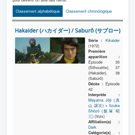
Lexique
Classement alphabétique
Classement chronologique
Série
Acteur
Hakaider (ハカイダー) / Saburô (サブロー)
Équipe
Série :
Kikaider
Personnage
(1972)
Première
Transformation
apparition :
Épisode 35
Équipement
(Silhouette), 37
(Hakaider), 38
Mecha
(Saburô)
Décès :
Épisode
Objet
42
Lieu
Interprète :
Mayama Jôji (真
Épisode
山 譲次)
+
Iizuka
Shôzô (飯塚 昭
Référence
三)
(Voix)
Affiliation(s) :
Fanservice
Dark
Catégorie(s) :
Générique