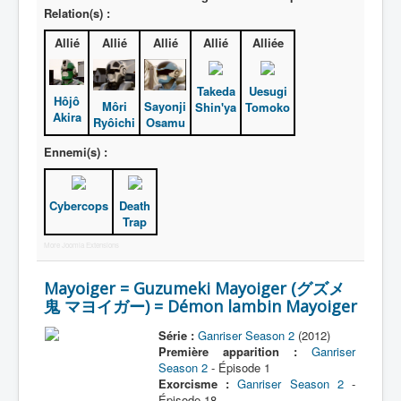
Relation(s) :
Allié
Allié
Allié
Allié
Alliée
Takeda
Uesugi
Hôjô
Môri
Sayonji
Shin'ya
Tomoko
Akira
Ryôichi
Osamu
Ennemi(s) :
Cybercops
Death
Trap
More Joomla Extensions
Mayoiger = Guzumeki Mayoiger (グズメ
鬼 マヨイガー) = Démon lambin Mayoiger
Série :
Ganriser Season 2
(2012)
Première apparition :
Ganriser
Season 2
- Épisode 1
Exorcisme :
Ganriser Season 2
-
Épisode 18