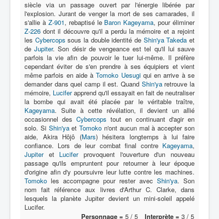
siècle via un passage ouvert par l'énergie libérée par
l'explosion. Jurant de venger la mort de ses camarades, il
s'allie à
Z-901
, rebaptisé le
Baron Kageyama
, pour éliminer
Z-226
dont il découvre qu'il a perdu la mémoire et a rejoint
les
Cybercops
sous la double identité de
Shin'ya Takeda
et
de
Jupiter
. Son désir de vengeance est tel qu'il lui sauve
parfois la vie afin de pouvoir le tuer lui-même. Il préfère
cependant éviter de s'en prendre à ses équipiers et vient
même parfois en aide à
Tomoko Uesugi
qui en arrive à se
demander dans quel camp il est. Quand
Shin'ya
retrouve la
mémoire,
Lucifer
apprend qu'il essayait en fait de neutraliser
la bombe qui avait été placée par le véritable traître,
Kageyama
. Suite à cette révélation, il devient un allié
occasionnel des
Cybercops
tout en continuant d'agir en
solo. Si
Shin'ya
et
Tomoko
n'ont aucun mal à accepter son
aide, Akira Hôjô (
Mars
) hésitera longtemps à lui faire
confiance. Lors de leur combat final contre
Kageyama
,
Jupiter
et
Lucifer
provoquent l'ouverture d'un nouveau
passage qu'ils empruntent pour retourner à leur époque
d'origine afin d'y poursuivre leur lutte contre les machines.
Tomoko
les accompagne pour rester avec
Shin'ya
. Son
nom fait référence aux livres d'Arthur C. Clarke, dans
lesquels la planète Jupiter devient un mini-soleil appelé
Lucifer.
Personnage =
5 / 5
Interprète =
3 / 5