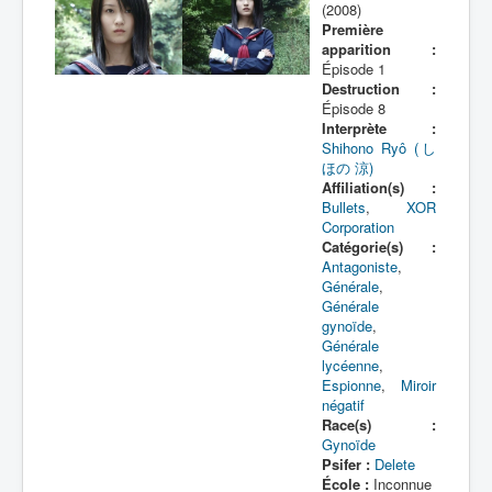
(2008)
Première
apparition :
Épisode 1
Destruction :
Épisode 8
Interprète :
Shihono Ryô (し
ほの 涼)
Affiliation(s) :
Bullets
,
XOR
Corporation
Catégorie(s) :
Antagoniste
,
Générale
,
Générale
gynoïde
,
Générale
lycéenne
,
Espionne
,
Miroir
négatif
Race(s) :
Gynoïde
Psifer :
Delete
École :
Inconnue