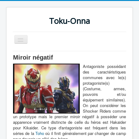
Toku-Onna
Basculer
la
navigation
Accueil
Miroir négatif
Toku-Actrices
Antagoniste possédant
des caractéristiques
Toku-Critiques
communes avec le(s)
protagoniste(s)
Séries
(Costume, armes,
pouvoirs et/ou
Films
équipement similaires).
On peut considérer les
COSAA
Shocker Riders comme
un prototype mais le premier miroir négatif à posséder une
Dessins
apparence vraiment distincte de celle du héros est Hakaider
pour Kikaider. Ce type d'antagoniste est fréquent dans les
Artiste Asperger
séries de la
Toho
où il finit généralement par changer de camp
pour devenir un allié des héros.