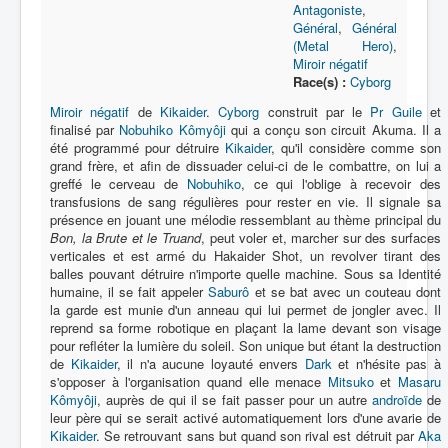
Antagoniste
,
Général
,
Général
Protagoniste
(Metal Hero)
,
Miroir négatif
Entourage
Race(s) :
Cyborg
Antagoniste
Miroir négatif
de
Kikaider
.
Cyborg
construit par le
Pr Guile
et
finalisé par
Nobuhiko Kômyôji
qui a conçu son circuit Akuma. Il a
Monstre
été programmé pour détruire
Kikaider
, qu'il considère comme son
grand frère, et afin de dissuader celui-ci de le combattre, on lui a
Autre
greffé le cerveau de
Nobuhiko
, ce qui l'oblige à recevoir des
transfusions de sang régulières pour rester en vie. Il signale sa
Animal
présence en jouant une mélodie ressemblant au thème principal du
Bon, la Brute et le Truand
, peut voler et, marcher sur des surfaces
Race
verticales et est armé du Hakaider Shot, un revolver tirant des
balles pouvant détruire n'importe quelle machine. Sous sa Identité
Archétype
humaine, il se fait appeler
Saburô
et se bat avec un couteau dont
la garde est munie d'un anneau qui lui permet de jongler avec. Il
Récurrent
reprend sa forme robotique en plaçant la lame devant son visage
pour refléter la lumière du soleil. Son unique but étant la destruction
Subalterne
de
Kikaider
, il n'a aucune loyauté envers
Dark
et n'hésite pas à
s'opposer à l'organisation quand elle menace
Mitsuko
et
Masaru
Allié
Kômyôji
, auprès de qui il se fait passer pour un autre
androïde
de
leur père qui se serait activé automatiquement lors d'une avarie de
Identité humaine
Kikaider
. Se retrouvant sans but quand son rival est détruit par
Aka