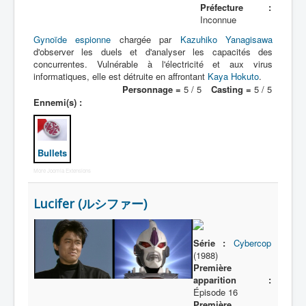
Préfecture :
Inconnue
Gynoïde
espionne
chargée par
Kazuhiko Yanagisawa
d'observer les duels et d'analyser les capacités des
concurrentes. Vulnérable à l'électricité et aux virus
informatiques, elle est détruite en affrontant
Kaya Hokuto
.
Personnage =
5 / 5
Casting =
5 / 5
Ennemi(s) :
Bullets
More Joomla Extensions
Lucifer (ルシファー)
Série :
Cybercop
(1988)
Première
apparition :
Épisode 16
Première