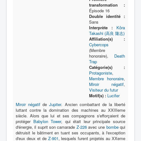
transformation :
Épisode 16
Double identité :
Sans
Interprète :
Kôra
Takashi (高良 隆志)
Affiliation(s) :
Cybercops
(Membre
honoraire),
Death
Trap
Catégorie(s) :
Protagoniste
,
Membre honoraire
,
Miroir négatif
,
Visiteur du futur
Motif(s) :
Lucifer
Miroir négatif
de
Jupiter
. Ancien combattant de la liberté
luttant contre la domination des machines au XXIIIeme
siècle. Alors que lui et ses compagnons s'efforçaient de
protéger
Babylon Tower
, qui était leur principale source
d'énergie, il suprit son camarade
Z-226
avec une
bombe
qui
détruisit le bâtiment en tuant ses occupants, à l'exception
d'eux deux et de
Z-901
, lesquels furent projetés au XXeme