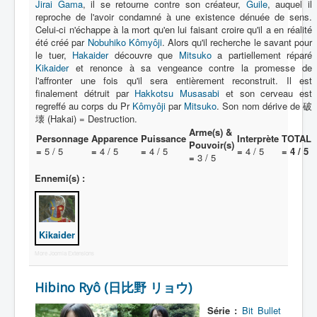
Jirai Gama
Malfaiteur
, il se retourne contre son créateur,
Guile
, auquel il
reproche de l'avoir condamné à une existence dénuée de sens.
_
Celui-ci n'échappe à la mort qu'en lui faisant croire qu'il a en réalité
été créé par
[]
Nobuhiko Kômyôji
. Alors qu'il recherche le savant pour
le tuer,
Hakaider
découvre que
Mitsuko
a partiellement réparé
_
Kikaider
et renonce à sa vengeance contre la promesse de
l'affronter une fois qu'il sera entièrement reconstruit. Il est
Tous
finalement détruit par
Hakkotsu Musasabi
et son cerveau est
Leader
regreffé au corps du Pr
Kômyôji
par
Mitsuko
. Son nom dérive de 破
壊 (Hakai) = Destruction.
Général
Arme(s) &
Personnage
Apparence
Puissance
Interprète
TOTAL
Pouvoir(s)
=
5 / 5
=
4 / 5
=
4 / 5
=
4 / 5
= 4 / 5
Soldat
=
3 / 5
Ennemi(s) :
Kikaider
More Joomla Extensions
Hibino Ryô (日比野 リョウ)
Série :
Bit Bullet