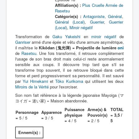
Affiliation(s) :
Plus Cruelle Armée de
Rasetsu
Catégorie(s) :
Antagoniste
,
Général
,
Général (Local)
,
Guerrier
,
Guerrier
(Local)
,
Miroir négatif
Transformation de
Gaku Yakeishi
en
miroir négatif
de
Ganriser
armé d'une épée et vêtu d'une armure asymétrique,
il maîtrise le
Kikôdan (鬼光弾) = Projectile de lumière
oni
de
Rasetsu
. Une fois transformé, il retrouve complètement
l'usage de son bras droit mais celui-ci reste anormalement
sensible aux coups. Il découvre trop tard que s'il se
transforme trop souvent, il se retrouve bloqué dans cette
forme et perd progressivement sa personnalité. Il est sauvé
par
Yui Himekami
et
Tôko Kurikoma
qui utilisent les deux
Miroirs de la Vérité
pour l'exorciser.
Son nom fait référence à la légende japonaise Mayoiga (マ
ヨイガ = 迷い家) = Maison abandonnée.
Puissance
Arme(s) &
TOTAL
Personnage
Apparence
physique
Pouvoir(s)
= 3,5 /
=
5 / 5
=
3 / 5
=
4 / 5
=
2 / 5
5
Ennemi(s) :