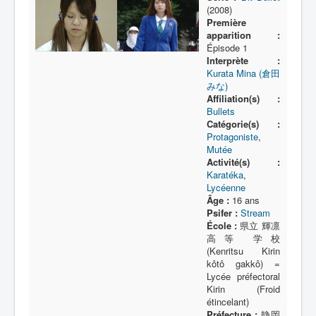
Lexique
(2008)
Première
Série
apparition :
Épisode 1
Acteur
Interprète :
Kurata Mina (倉田
Équipe
みな)
Affiliation(s) :
Personnage
Bullets
Catégorie(s) :
Transformation
Protagoniste
,
Équipement
Mutée
Activité(s) :
Mecha
Karatéka
,
Lycéenne
Objet
Âge :
16 ans
Psifer :
Stream
Lieu
École :
県立 輝凛
高等 学校
Épisode
(Kenritsu Kirin
kôtô gakkô) =
Référence
Lycée préfectoral
Kirin (Froid
Fanservice
étincelant)
Préfecture :
静岡
Générique