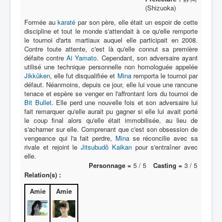
(Shizuoka)
A
Formée au
karaté
par son père, elle était un espoir de cette
discipline et tout le monde s'attendait à ce qu'elle remporte
B
le tournoi d'arts martiaux auquel elle participait en 2008.
Contre toute attente, c'est là qu'elle connut sa première
C
défaite contre
Ai Yamato
. Cependant, son adversaire ayant
utilisé une technique personnelle non homologuée appelée
D
Jikkûken
, elle fut disqualifiée et
Mina
remporta le tournoi par
défaut. Néanmoins, depuis ce jour, elle lui voue une rancune
E
tenace et espère se venger en l'affrontant lors du tournoi de
Bit Bullet
. Elle perd une nouvelle fois et son adversaire lui
F
fait remarquer qu'elle aurait pu gagner si elle lui avait porté
le coup final alors qu'elle était immobilisée, au lieu de
G
s'acharner sur elle. Comprenant que c'est son obsession de
vengeance qui l'a fait perdre,
H
Mina
se réconcilie avec sa
rivale et rejoint le
Jitsubudô Kaikan
pour s'entraîner avec
I
elle.
Personnage =
5 / 5
Casting =
3 / 5
J
Relation(s) :
K
Amie
Amie
L
M