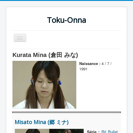
Toku-Onna
Basculer
la
navigation
Accueil
Kurata Mina (倉田 みな)
Toku-Actrices
Naissance :
4 / 7 /
1991
Toku-Critiques
Séries
Films
COSAA
Dessins
Misato Mina (郷 ミナ)
Artiste Asperger
Série :
Bit Bullet