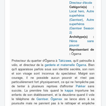
Lexique
Directeur d'école
Catégorie(s) :
Série
Local hero
,
Autre
superhéros
Acteur
(Ganriser)
,
Autre
superhéros
Équipe
(Ganriser Season
2)
Personnage
Archétype(s) :
Héros sans
Transformation
pouvoir
Représentant de
Équipement
:
Ôgama
Mecha
Protecteur du quartier d'Ôgama à
Takizawa
, qu'il patrouille à
vélo, et directeur de la
garderie et maternelle Ôgama
. Bien
Objet
qu'il apparaisse parfois sous son identité secrète, son nom
et son visage sont inconnus du spectateur. Malgré son
Lieu
courage, il ne possède aucun pouvoir et n'est pas
particulièrement fort physiquement, ce qui ne l'empêche pas
Épisode
de tenter à plusieurs reprises d'affronter
Pakker
sans
succès. La première fois quand le
Référence
kappa
importune les
enfants de son établissement, et la deuxième quand il vole
Fanservice
le téléphone de
Ganriser
.
Ôgamax
se lance alors à sa
poursuite mais ne parvient pas à le rattraper et empêche
Générique