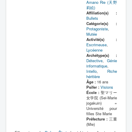
K
Amano Rie (天野
莉絵)
L
Affiliation(s) :
Bullets
M
Catégorie(s) :
Protagoniste
,
N
Mutée
Activité(s) :
O
Escrimeuse
,
Lycéenne
P
Archétype(s) :
Détective
,
Génie
Q
informatique
,
Intello
,
Riche
R
héritière
S
Âge :
16 ans
Psifer :
Visions
T
École :
聖マリー
女学院 (Sei-Marie
U
jogakuin) =
Université pour
V
filles Ste Marie
Préfecture :
三重
W
(Mie)
X