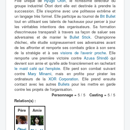
Fille unique de
Ryûgo Ôtori
, le richissime directeur du
groupe industriel Ôtori dont elle est destinée à prendre la
Y
succession. Elle s'exprime avec une politesse extrême et
un langage très formel. Elle participe au tournoi de
Bit Bullet
Z
tout en utilisant ses talents de hackeuse pour percer à jour
les véritables intentions des organisateurs. Sa formation
d'escrimeuse transparaît à travers sa façon de saluer ses
adversaires et de manier le
Bullet Stick
. Championne
d'échec, elle étudie soigneusement ses adversaires avant
de les affronter et remporte ses combats grâce à son sens
de la stratégie et à ses
visions de l'avenir proche
. Elle
remporte une première victoire contre
Azusa Shindô
qui
devient son amie et qu'elle aide financièrement en rachetant
le maid café qui l'emploie
. Elle perd son combat suivant
contre
Mary Minami
, mais en profite pour pirater les
ordinateurs de la
XOR Corporation
. Elle prend ensuite
contact avec les autres
Bullets
pour les mettre en garde
contre les projets de l'organisation.
Personnage =
5 / 5
Casting =
5 / 5
Relation(s) :
Père
Amie
Ôtori