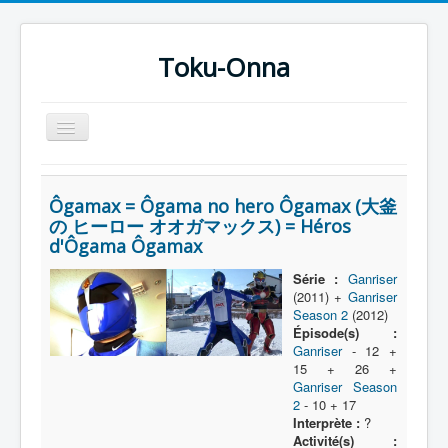
Toku-Onna
Basculer
la
navigation
Accueil
Ôgamax = Ôgama no hero Ôgamax (大釜
Toku-Actrices
の ヒーロー オオガマックス) = Héros
d'Ôgama Ôgamax
Toku-Critiques
Séries
Série :
Ganriser
(2011) +
Ganriser
Films
Season 2
(2012)
Épisode(s) :
COSAA
Ganriser
- 12 +
15 + 26 +
Dessins
Ganriser Season
2
- 10 + 17
Artiste Asperger
Interprète :
?
Activité(s) :