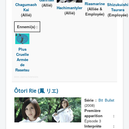
Activité
Riasmarine
Shizukuishi
Chagumaoh
(Allié)
Hachimantyler
(Alliée &
Tsurara
Kai
Motif
(Allié)
Employée)
(Employée)
(Allié)
All
Ennemi(s) :
A
B
Plus
C
Cruelle
Armée
D
de
Rasetsu
E
More Joomla Extensions
F
Ôtori Rie (鳳 リエ)
G
Série :
Bit Bullet
H
(2008)
Première
I
apparition :
J
Épisode 3
Interprète :