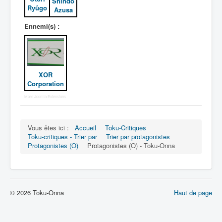
Shindô
Ryûgo
Azusa
Ennemi(s) :
XOR
Corporation
More Joomla Extensions
Vous êtes ici :
Accueil
Toku-Critiques
Toku-critiques - Trier par
Trier par protagonistes
Protagonistes (O)
Protagonistes (O) - Toku-Onna
© 2026 Toku-Onna
Haut de page