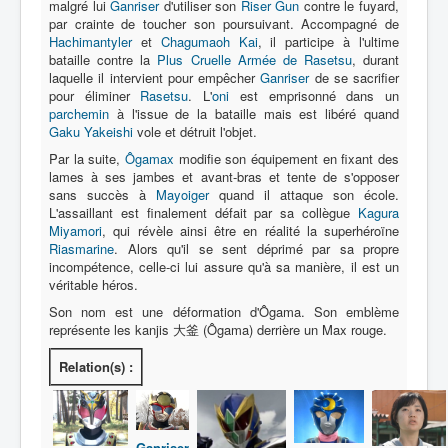
malgré lui
Ganriser
d'utiliser son
Riser Gun
contre le fuyard,
par crainte de toucher son poursuivant. Accompagné de
Protagoniste
Hachimantyler
et
Chagumaoh Kai
, il participe à l'ultime
bataille contre la
Plus Cruelle Armée de Rasetsu
, durant
Entourage
laquelle il intervient pour empêcher
Ganriser
de se sacrifier
pour éliminer
Rasetsu
. L'
oni
est emprisonné dans un
Antagoniste
parchemin
à l'issue de la bataille mais est libéré quand
Gaku Yakeishi
vole et détruit l'objet.
Monstre
Par la suite,
Ôgamax
modifie son équipement en fixant des
lames à ses jambes et avant-bras et tente de s'opposer
Autre
sans succès à
Mayoiger
quand il attaque son école.
Animal
L'assaillant est finalement défait par sa collègue
Kagura
Miyamori
, qui révèle ainsi être en réalité la superhéroïne
Race
Riasmarine
. Alors qu'il se sent déprimé par sa propre
incompétence, celle-ci lui assure qu'à sa manière, il est un
Archétype
véritable héros.
_
Son nom est une déformation d'Ôgama. Son emblème
représente les kanjis 大釜 (Ôgama) derrière un Max rouge.
[]
_
Relation(s) :
Nom
Catégorie
Ganriser