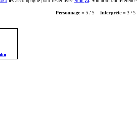
oko
les accompagne pour rester avec
Shin'ya
. Son nom fait référence
Personnage =
5 / 5
Interprète =
3 / 5
oko