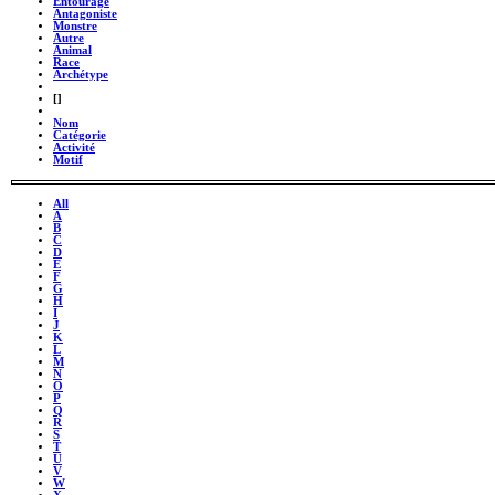
Entourage
Antagoniste
Monstre
Autre
Animal
Race
Archétype
_
[]
_
Nom
Catégorie
Activité
Motif
All
A
B
C
D
E
F
G
H
I
J
K
L
M
N
O
P
Q
R
S
T
U
V
W