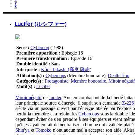
X
Y
Z
Lucifer (ルシファー)
Série :
Cybercop
(1988)
Première apparition :
Épisode 16
Première transformation :
Épisode 16
Double identité :
Sans
Interprète :
Kôra Takashi (高良 隆志)
Affiliation(s) :
Cybercops
(Membre honoraire),
Death Trap
Catégorie(s) :
Protagoniste
,
Membre honoraire
,
Miroir négatif
Motif(s) :
Lucifer
Miroir négatif
de
Jupiter
. Ancien combattant de la liberté lutt
leur principale source d'énergie, il suprit son camarade
Z-226
siècle via un passage ouvert par l'énergie libérée par l'explosi
perdu la mémoire et a rejoint les
Cybercops
sous la double ide
cependant éviter de s'en prendre à ses équipiers et vient même
qu'il essayait en fait de neutraliser la bombe qui avait été placée
Shin'ya
et
Tomoko
n'ont aucun mal à accepter son aide, Akira