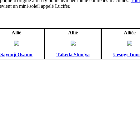
poque d'origine afin d'y poursuivre leur lutte contre les machines.
Tom
evient un mini-soleil appelé Lucifer.
Allié
Allié
Alliée
Sayonji Osamu
Takeda Shin'ya
Uesugi Tom