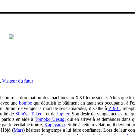
,
Visiteur du futur
ant contre la domination des machines au XXIIIeme siècle. Alors que lu
avec une
bombe
qui détruisit le bâtiment en tuant ses occupants, à l
on. Jurant de venger la mort de ses camarades, il s'allie à
Z-901
, rebapt
ntité de
Shin'ya Takeda
et de
Jupiter
. Son désir de vengeance est tel qu'
 parfois en aide à
Tomoko Uesugi
qui en arrive à se demander dans q
 par le véritable traître,
Kageyama
. Suite à cette révélation, il devient 
 Hôjô (
Mars
) hésitera longtemps à lui faire confiance. Lors de leur co