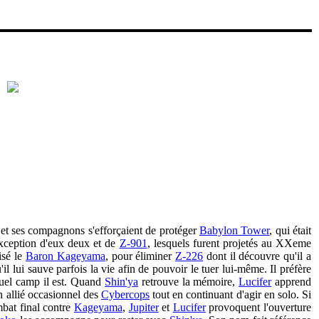
i et ses compagnons s'efforçaient de protéger
Babylon Tower
, qui était
'exception d'eux deux et de
Z-901
, lesquels furent projetés au XXeme
isé le
Baron Kageyama
, pour éliminer
Z-226
dont il découvre qu'il a
il lui sauve parfois la vie afin de pouvoir le tuer lui-même. Il préfère
uel camp il est. Quand
Shin'ya
retrouve la mémoire,
Lucifer
apprend
un allié occasionnel des
Cybercops
tout en continuant d'agir en solo. Si
mbat final contre
Kageyama
,
Jupiter
et
Lucifer
provoquent l'ouverture