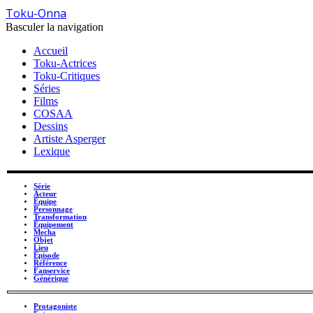
Toku-Onna
Basculer la navigation
Accueil
Toku-Actrices
Toku-Critiques
Séries
Films
COSAA
Dessins
Artiste Asperger
Lexique
Série
Acteur
Équipe
Personnage
Transformation
Équipement
Mecha
Objet
Lieu
Épisode
Référence
Fanservice
Générique
Protagoniste