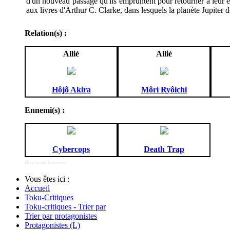
d'un nouveau passage qu'ils empruntent pour retourner à leur é
aux livres d'Arthur C. Clarke, dans lesquels la planète Jupiter d
Relation(s) :
Allié
Allié
Hôjô Akira
Môri Ryôichi
Ennemi(s) :
Cybercops
Death Trap
More Joomla Extensions
Vous êtes ici :
Accueil
Toku-Critiques
Toku-critiques - Trier par
Trier par protagonistes
Protagonistes (L)