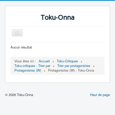
Toku-Onna
Basculer
la
navigation
Accueil
Aucun résultat
Toku-Actrices
Vous êtes ici :
Accueil
Toku-Critiques
Toku-Critiques
Toku-critiques - Trier par
Trier par protagonistes
Protagonistes (W)
Protagonistes (W) - Toku-Onna
Séries
Films
COSAA
© 2026 Toku-Onna
Haut de page
Dessins
Artiste Asperger