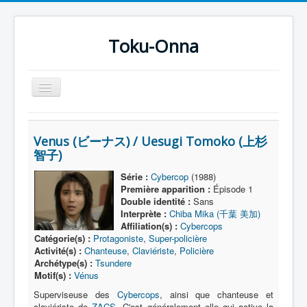
Toku-Onna
Basculer
la
navigation
Accueil
Venus (ビーナス) / Uesugi Tomoko (上杉
Toku-Actrices
智子)
Toku-Critiques
Série :
Cybercop
(1988)
Première apparition :
Épisode 1
Séries
Double identité :
Sans
Interprète :
Chiba Mika (千葉 美加)
Films
Affiliation(s) :
Cybercops
COSAA
Catégorie(s) :
Protagoniste
,
Super-policière
Activité(s) :
Chanteuse
,
Claviériste
,
Policière
Dessins
Archétype(s) :
Tsundere
Motif(s) :
Vénus
Artiste Asperger
Superviseuse des
Cybercops
, ainsi que chanteuse et
claviériste de
ZACS
. C'est généralement elle qui active la