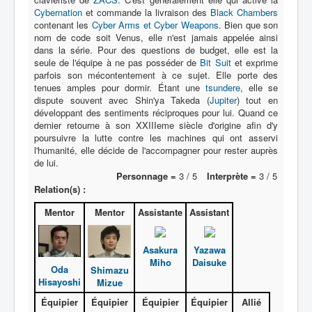
Lexique
Cybernation
et commande la livraison des
Black Chambers
contenant les
Cyber Arms et Cyber Weapons
. Bien que son
Série
nom de code soit Venus, elle n'est jamais appelée ainsi
dans la série. Pour des questions de budget, elle est la
Acteur
seule de l'équipe à ne pas posséder de
Bit Suit
et exprime
parfois son mécontentement à ce sujet. Elle porte des
Équipe
tenues amples pour dormir. Étant une
tsundere
, elle se
dispute souvent avec Shin'ya Takeda (
Personnage
Jupiter
) tout en
développant des sentiments réciproques pour lui. Quand ce
Transformation
dernier retourne à son XXIIIeme siècle d'origine afin d'y
poursuivre la lutte contre les machines qui ont asservi
Équipement
l'humanité, elle décide de l'accompagner pour rester auprès
de lui.
Mecha
Personnage =
3 / 5
Interprète =
3 / 5
Relation(s) :
Objet
Mentor
Mentor
Assistante
Assistant
Lieu
Épisode
Asakura
Yazawa
Miho
Daisuke
Référence
Oda
Shimazu
Hisayoshi
Mizue
Fanservice
Équipier
Équipier
Équipier
Équipier
Allié
Générique