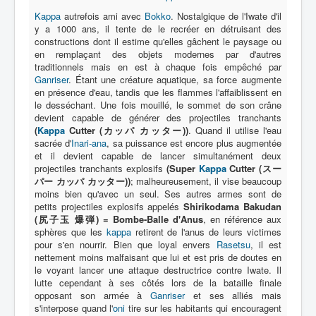
Kappa
autrefois ami avec
Bokko
. Nostalgique de l'Iwate d'il
y a 1000 ans, il tente de le recréer en détruisant des
Protagoniste
constructions dont il estime qu'elles gâchent le paysage ou
Entourage
en remplaçant des objets modernes par d'autres
traditionnels mais en est à chaque fois empêché par
Antagoniste
Ganriser
. Étant une créature aquatique, sa force augmente
en présence d'eau, tandis que les flammes l'affaiblissent en
Monstre
le desséchant. Une fois mouillé, le sommet de son crâne
devient capable de générer des projectiles tranchants
Autre
(
Kappa
Cutter (カッパ カッター))
. Quand il utilise l'eau
sacrée d'
Inari-ana
, sa puissance est encore plus augmentée
Animal
et il devient capable de lancer simultanément deux
projectiles tranchants explosifs
(Super
Kappa
Cutter (スー
Race
パー カッパ カッター))
; malheureusement, il vise beaucoup
moins bien qu'avec un seul. Ses autres armes sont de
Archétype
petits projectiles explosifs appelés
Shirikodama Bakudan
_
(尻子玉 爆弾) = Bombe-Balle d'Anus
, en référence aux
sphères que les
kappa
retirent de l'anus de leurs victimes
[]
pour s'en nourrir. Bien que loyal envers
Rasetsu
, il est
_
nettement moins malfaisant que lui et est pris de doutes en
le voyant lancer une attaque destructrice contre Iwate. Il
Extraterrestre
lutte cependant à ses côtés lors de la bataille finale
opposant son armée à
Ganriser
et ses alliés mais
Fantastique
s'interpose quand l'
oni
tire sur les habitants qui encouragent