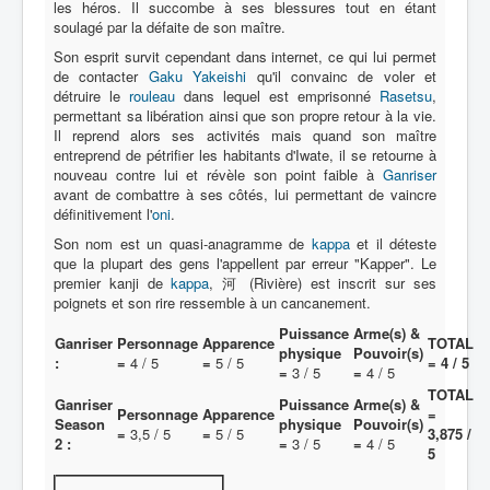
les héros. Il succombe à ses blessures tout en étant
SF
soulagé par la défaite de son maître.
Yôkai
Son esprit survit cependant dans internet, ce qui lui permet
de contacter
Gaku Yakeishi
qu'il convainc de voler et
détruire le
rouleau
dans lequel est emprisonné
Rasetsu
,
permettant sa libération ainsi que son propre retour à la vie.
Il reprend alors ses activités mais quand son maître
entreprend de pétrifier les habitants d'Iwate, il se retourne à
nouveau contre lui et révèle son point faible à
Ganriser
avant de combattre à ses côtés, lui permettant de vaincre
définitivement l'
oni
.
Son nom est un quasi-anagramme de
kappa
et il déteste
que la plupart des gens l'appellent par erreur "Kapper". Le
premier kanji de
kappa
, 河 (Rivière) est inscrit sur ses
poignets et son rire ressemble à un cancanement.
Puissance
Arme(s) &
Ganriser
Personnage
Apparence
TOTAL
physique
Pouvoir(s)
:
=
4 / 5
=
5 / 5
= 4 / 5
=
3 / 5
=
4 / 5
TOTAL
Ganriser
Puissance
Arme(s) &
Personnage
Apparence
=
Season
physique
Pouvoir(s)
=
3,5 / 5
=
5 / 5
3,875 /
2 :
=
3 / 5
=
4 / 5
5