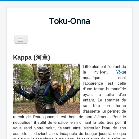
Toku-Onna
Basculer
la
navigation
Accueil
Kappa (河童)
Toku-Actrices
Littéralement "enfant de
la rivière".
Yôkai
Toku-Critiques
aquatique dont
l'apparence est celle
Séries
d'une tortue humanoïde
ayant la taille d'un
Films
enfant. Le sommet de
sa tête en forme
COSAA
d'assiette lui permet de
retenir de l'eau quand il est hors de son élément. Pour le
Dessins
neutraliser, il suffit de le saluer en inclinant la tête: très poli, il
vous rend votre salut, faisant ainsi s'écouler l'eau de son
Artiste Asperger
assiette. Il devient alors incapable de bouger jusqu'à ce que
quelqu'un la remplisse à nouveau, faisant ainsi de la créature