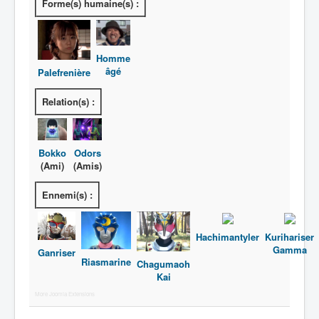
Forme(s) humaine(s) :
Homme
âgé
Palefrenière
Relation(s) :
Bokko
Odors
(Ami)
(Amis)
Ennemi(s) :
Hachimantyler
Kurihariser
Gamma
Ganriser
Riasmarine
Chagumaoh
Kai
More Joomla Extensions