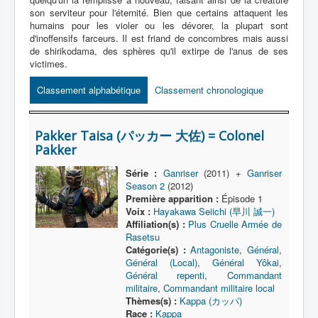
Lexique
son serviteur pour l'éternité. Bien que certains attaquent les
humains pour les violer ou les dévorer, la plupart sont
Série
d'inoffensifs farceurs. Il est friand de concombres mais aussi
de shirikodama, des sphères qu'il extirpe de l'anus de ses
Acteur
victimes.
Équipe
Classement alphabétique
Classement chronologique
Personnage
Transformation
Pakker Taisa (パッカー 大佐) = Colonel
Pakker
Équipement
Série :
Ganriser
(2011) +
Ganriser
Mecha
Season 2
(2012)
Objet
Première apparition :
Épisode 1
Voix :
Hayakawa Seiichi (早川 誠一)
Lieu
Affiliation(s) :
Plus Cruelle Armée de
Rasetsu
Épisode
Catégorie(s) :
Antagoniste
,
Général
,
Général (Local)
,
Général Yôkai
,
Référence
Général repenti
,
Commandant
militaire
,
Commandant militaire local
Fanservice
Thèmes(s) :
Kappa (カッパ)
Race :
Kappa
Générique