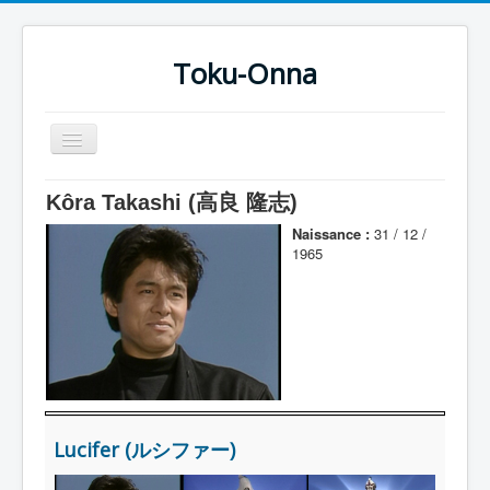
Toku-Onna
Basculer
la
navigation
Accueil
Kôra Takashi (高良 隆志)
Toku-Actrices
Naissance :
31 / 12 /
1965
Toku-Critiques
Séries
Films
COSAA
Dessins
Lucifer (ルシファー)
Artiste Asperger