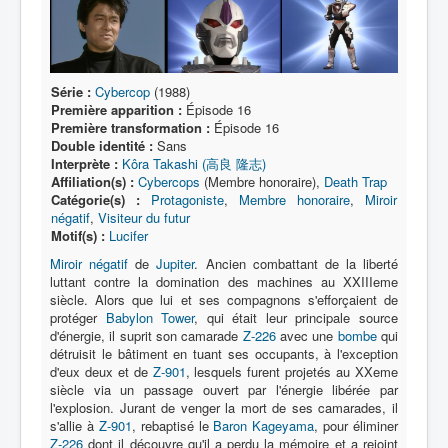
Lexique
Série
Acteur
Série :
Cybercop
(1988)
Première apparition :
Épisode 16
Équipe
Première transformation :
Épisode 16
Personnage
Double identité :
Sans
Interprète :
Kôra Takashi (高良 隆志)
Transformation
Affiliation(s) :
Cybercops
(Membre honoraire),
Death Trap
Catégorie(s) :
Protagoniste
,
Membre honoraire
,
Miroir
Équipement
négatif
,
Visiteur du futur
Motif(s) :
Lucifer
Mecha
Miroir négatif
de
Jupiter
. Ancien combattant de la liberté
Objet
luttant contre la domination des machines au XXIIIeme
siècle. Alors que lui et ses compagnons s'efforçaient de
Lieu
protéger
Babylon Tower
, qui était leur principale source
d'énergie, il suprit son camarade
Z-226
avec une
bombe
qui
Épisode
détruisit le bâtiment en tuant ses occupants, à l'exception
d'eux deux et de
Z-901
, lesquels furent projetés au XXeme
Référence
siècle via un passage ouvert par l'énergie libérée par
l'explosion. Jurant de venger la mort de ses camarades, il
Fanservice
s'allie à
Z-901
, rebaptisé le
Baron Kageyama
, pour éliminer
Z-226
dont il découvre qu'il a perdu la mémoire et a rejoint
Générique