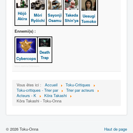
N
Hôjô
Takeda
Môri
Sayonji
Uesugi
Akira
Shin'ya
O
Ryôichi
Osamu
Tomoko
P
Ennemi(s) :
Q
R
Death
Trap
Cybercops
S
More Joomla Extensions
T
U
Vous êtes ici :
Accueil
Toku-Critiques
Toku-critiques - Trier par
Trier par acteurs
V
Acteurs - K
Kôra Takashi
Kôra Takashi - Toku-Onna
W
X
Y
© 2026 Toku-Onna
Haut de page
Z