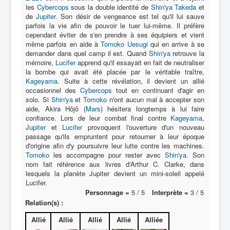
les
Cybercops
sous la double identité de
Shin'ya Takeda
et
de
Jupiter
. Son désir de vengeance est tel qu'il lui sauve
A
parfois la vie afin de pouvoir le tuer lui-même. Il préfère
cependant éviter de s'en prendre à ses équipiers et vient
B
même parfois en aide à
Tomoko Uesugi
qui en arrive à se
demander dans quel camp il est. Quand
Shin'ya
retrouve la
C
mémoire,
Lucifer
apprend qu'il essayait en fait de neutraliser
la bombe qui avait été placée par le véritable traître,
D
Kageyama
. Suite à cette révélation, il devient un allié
occasionnel des
Cybercops
tout en continuant d'agir en
E
solo. Si
Shin'ya
et
Tomoko
n'ont aucun mal à accepter son
F
aide, Akira Hôjô (
Mars
) hésitera longtemps à lui faire
confiance. Lors de leur combat final contre
Kageyama
,
G
Jupiter
et
Lucifer
provoquent l'ouverture d'un nouveau
passage qu'ils empruntent pour retourner à leur époque
H
d'origine afin d'y poursuivre leur lutte contre les machines.
Tomoko
les accompagne pour rester avec
Shin'ya
. Son
I
nom fait référence aux livres d'Arthur C. Clarke, dans
lesquels la planète Jupiter devient un mini-soleil appelé
J
Lucifer.
Personnage =
5 / 5
Interprète =
3 / 5
K
Relation(s) :
L
Allié
Allié
Allié
Allié
Alliée
M