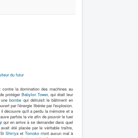
siteur du futur
nt contre la domination des machines au
 de protéger
Babylon Tower
, qui était leur
 une
bombe
qui détruisit le bâtiment en
ert par l'énergie libérée par l'explosion.
il découvre qu'il a perdu la mémoire et a
sauve parfois la vie afin de pouvoir le tuer
i
qui en arrive à se demander dans quel
vait été placée par le véritable traître,
. Si
Shin'ya
et
Tomoko
n'ont aucun mal à