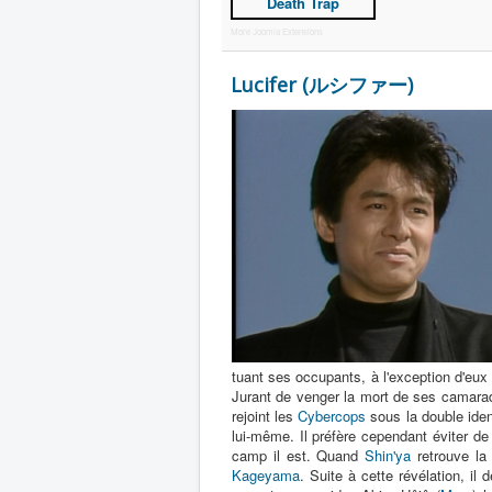
Death Trap
More Joomla Extensions
Lucifer (ルシファー)
tuant ses occupants, à l'exception d'eu
Jurant de venger la mort de ses camarade
rejoint les
Cybercops
sous la double iden
lui-même. Il préfère cependant éviter d
camp il est. Quand
Shin'ya
retrouve la
Kageyama
. Suite à cette révélation, il