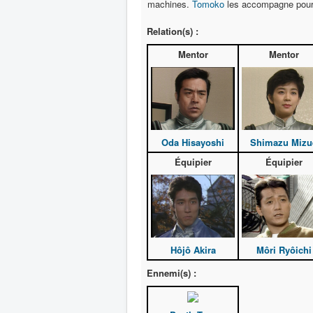
machines.
Tomoko
les accompagne pour
Relation(s) :
Mentor
Mentor
Oda Hisayoshi
Shimazu Mizu
Équipier
Équipier
Hôjô Akira
Môri Ryôichi
Ennemi(s) :