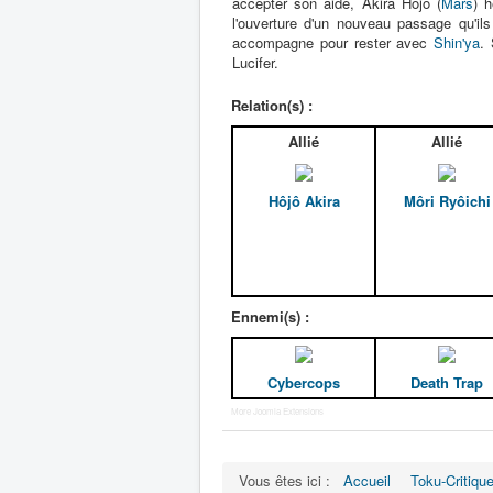
accepter son aide, Akira Hôjô (
Mars
) 
l'ouverture d'un nouveau passage qu'ils
accompagne pour rester avec
Shin'ya
. 
Lucifer.
Relation(s) :
Allié
Allié
Hôjô Akira
Môri Ryôichi
Ennemi(s) :
Cybercops
Death Trap
More Joomla Extensions
Vous êtes ici :
Accueil
Toku-Critiqu