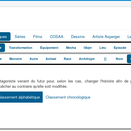
iques
Séries
Films
COSAA
Dessins
Artiste Asperger
L
e
Transformation
Équipement
Mecha
Objet
Lieu
Épisode
_
_
te
Monstre
Autre
Animal
Race
Archétype
[]
Nom
tagoniste venant du futur pour, selon les cas, changer l'histoire afin d
êcher au contraire qu'elle soit modifiée.
lassement alphabétique
Classement chronologique