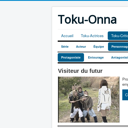
Toku-Onna
Accueil
Toku-Actrices
Toku-Crit
Série
Acteur
Équipe
Personnag
Protagoniste
Entourage
Antagonis
Visiteur du futur
Pro
emp
C