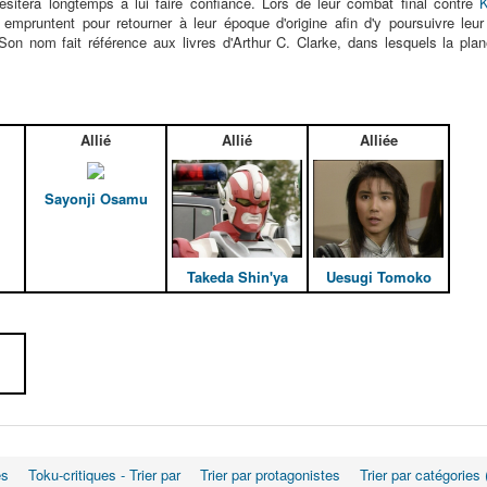
hésitera longtemps à lui faire confiance. Lors de leur combat final contre
 empruntent pour retourner à leur époque d'origine afin d'y poursuivre leu
Son nom fait référence aux livres d'Arthur C. Clarke, dans lesquels la plan
Allié
Allié
Alliée
Sayonji Osamu
Takeda Shin'ya
Uesugi Tomoko
es
Toku-critiques - Trier par
Trier par protagonistes
Trier par catégories