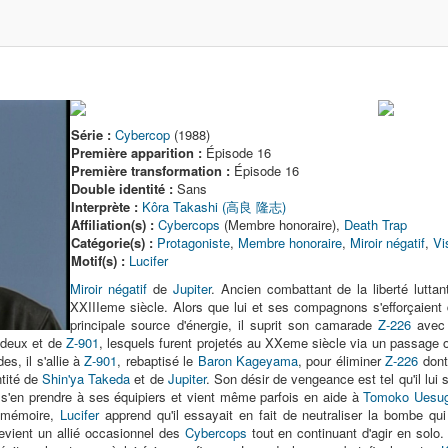
Série :
Cybercop
(1988)
Première apparition :
Épisode 16
Première transformation :
Épisode 16
Double identité :
Sans
Interprète :
Kôra Takashi (高良 隆志)
Affiliation(s) :
Cybercops
(Membre honoraire),
Death Trap
Catégorie(s) :
Protagoniste
,
Membre honoraire
,
Miroir négatif
,
Vi
Motif(s) :
Lucifer
Miroir négatif
de
Jupiter
. Ancien combattant de la liberté lutta
XXIIIeme siècle. Alors que lui et ses compagnons s'efforçaient
principale source d'énergie, il suprit son camarade
Z-226
avec
x deux et de
Z-901
, lesquels furent projetés au XXeme siècle via un passage ouv
s, il s'allie à
Z-901
, rebaptisé le
Baron Kageyama
, pour éliminer
Z-226
dont 
tité de
Shin'ya Takeda
et de
Jupiter
. Son désir de vengeance est tel qu'il lui 
e s'en prendre à ses équipiers et vient même parfois en aide à
Tomoko Uesug
 mémoire,
Lucifer
apprend qu'il essayait en fait de neutraliser la bombe qui a
 devient un allié occasionnel des
Cybercops
tout en continuant d'agir en solo