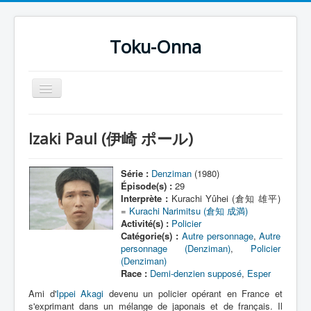
Toku-Onna
Basculer
la
navigation
Accueil
Izaki Paul (伊崎 ポール)
Toku-Actrices
Toku-Critiques
Série :
Denziman
(1980)
Épisode(s) :
29
Séries
Interprète :
Kurachi Yûhei (倉知 雄平)
=
Kurachi Narimitsu (倉知 成満)
Films
Activité(s) :
Policier
Catégorie(s) :
Autre personnage
,
Autre
COSAA
personnage (Denziman)
,
Policier
(Denziman)
Dessins
Race :
Demi-denzien supposé
,
Esper
Artiste Asperger
Ami d'
Ippei Akagi
devenu un policier opérant en France et
s'exprimant dans un mélange de japonais et de français. Il