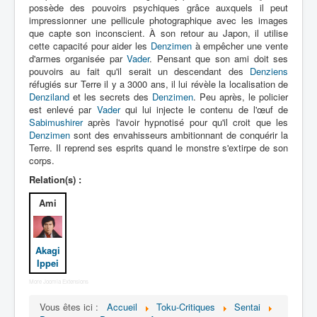
Lexique
possède des pouvoirs psychiques grâce auxquels il peut
impressionner une pellicule photographique avec les images
Denshi sentai Denziman (電子 戦
que capte son inconscient. À son retour au Japon, il utilise
cette capacité pour aider les
隊 デンジマン) = Escadron
Denzimen
à empêcher une vente
d'armes organisée par
Vader
. Pensant que son ami doit ses
électronique Denziman
pouvoirs au fait qu'il serait un descendant des
Denziens
réfugiés sur Terre il y a 3000 ans, il lui révèle la localisation de
Série
Denziland
et les secrets des
Denzimen
. Peu après, le policier
est enlevé par
Vader
qui lui injecte le contenu de l'œuf de
Personnages
Sabimushirer
après l'avoir hypnotisé pour qu'il croit que les
Denzimen
sont des envahisseurs ambitionnant de conquérir la
Mechas
Terre. Il reprend ses esprits quand le monstre s'extirpe de son
corps.
Objets
Relation(s) :
Lieux
Ami
Épisodes
Chronologie
Akagi
Ippei
Références
More Joomla Extensions
Fanservice
Vous êtes ici :
Accueil
Toku-Critiques
Sentai
Denzimen