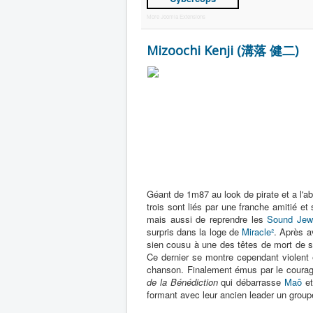
More Joomla Extensions
Mizoochi Kenji (溝落 健二)
Géant de 1m87 au look de pirate et a l'abo
trois sont liés par une franche amitié et
mais aussi de reprendre les
Sound Jew
surpris dans la loge de
Miracle²
. Après a
sien cousu à une des têtes de mort de s
Ce dernier se montre cependant violent 
chanson. Finalement émus par le coura
de la Bénédiction
qui débarrasse
Maô
et
formant avec leur ancien leader un grou