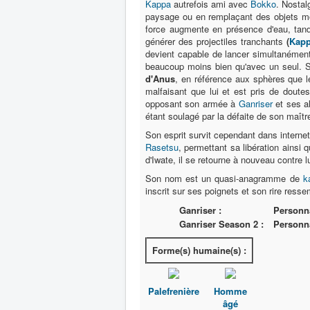
Kappa
autrefois ami avec
Bokko
. Nostal
paysage ou en remplaçant des objets mo
force augmente en présence d'eau, tand
générer des projectiles tranchants
(
Kap
devient capable de lancer simultanément
beaucoup moins bien qu'avec un seul. S
d'Anus
, en référence aux sphères que 
malfaisant que lui et est pris de doutes
opposant son armée à
Ganriser
et ses al
étant soulagé par la défaite de son maîtr
Son esprit survit cependant dans internet
Rasetsu
, permettant sa libération ainsi 
d'Iwate, il se retourne à nouveau contre l
Son nom est un quasi-anagramme de
k
inscrit sur ses poignets et son rire res
Ganriser :
Personn
Ganriser Season 2 :
Personn
Forme(s) humaine(s) :
Palefrenière
Homme
âgé