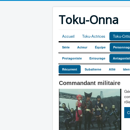
Toku-Onna
Accueil
Toku-Actrices
Toku-Crit
Série
Acteur
Équipe
Personnag
Protagoniste
Entourage
Antagonis
Récurrent
Subalterne
Allié
Iden
Commandant militaire
Gén
com
rôl
C