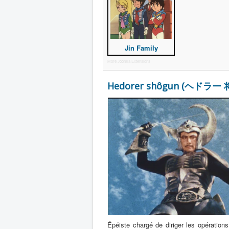
Jin Family
More Joomla Extensions
Hedorer shôgun (ヘドラー 将
Épéiste chargé de diriger les opération