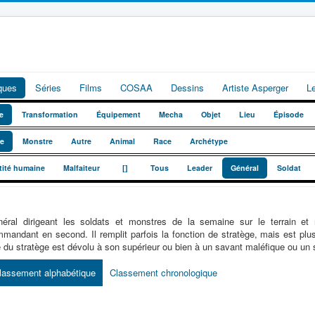
iques
Séries
Films
COSAA
Dessins
Artiste Asperger
L
e
Transformation
Équipement
Mecha
Objet
Lieu
Épisode
te
Monstre
Autre
Animal
Race
Archétype
_
_
tité humaine
Malfaiteur
[]
Tous
Leader
Général
Soldat
éral dirigeant les soldats et monstres de la semaine sur le terrain et
mandant en second. Il remplit parfois la fonction de stratège, mais est plu
e du stratège est dévolu à son supérieur ou bien à un savant maléfique ou un s
lassement alphabétique
Classement chronologique