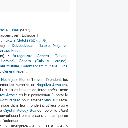
racle Tunes
(2017)
apparition :
Épisode 1
 :
Fukami Motoki (深水 元基)
n(s) :
Dokudokudan
,
Deluxe Negative
akuwakudan
(s) :
Antagoniste
,
Général
,
Général
Heroine)
,
Général (Girls x Heroine)
,
t militaire
,
Commandant militaire (Girls
,
Général repenti
t
Nechigae
. Bien qu'ils s'en défendent, les
ormer les humains en
Negative Jewelers
,
i-ci l'a embrassé de force après l'avoir
ive Jewels
en leur possession (Il porte le
Komuragaeri
pour amener
Maô
sur Terre.
sique dans leur monde inclut leur propre
la
Crystal Melody Box
de libérer le
Chant
convertissent ensuite dans la musique en
 l'estomac.
 / 5
Interprète =
4 / 5
TOTAL = 4 / 5