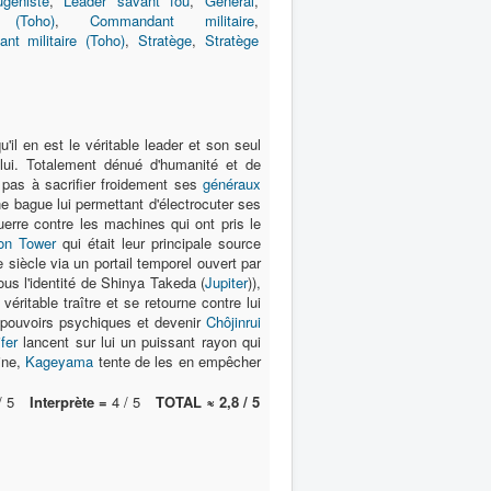
géniste
,
Leader savant fou
,
Général
,
 (Toho)
,
Commandant militaire
,
t militaire (Toho)
,
Stratège
,
Stratège
u'il en est le véritable leader et son seul
lui. Totalement dénué d'humanité et de
e pas à sacrifier froidement ses
généraux
e bague lui permettant d'électrocuter ses
uerre contre les machines qui ont pris le
on Tower
qui était leur principale source
siècle via un portail temporel ouvert par
us l'identité de Shinya Takeda (
Jupiter
)),
e véritable traître et se retourne contre lui
 pouvoirs psychiques et devenir
Chôjinrui
fer
lancent sur lui un puissant rayon qui
gine,
Kageyama
tente de les en empêcher
/ 5
Interprète =
4 / 5
TOTAL ≈ 2,8 / 5