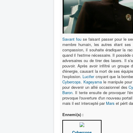
Savant fou
se faisant passer pour le s
membre humain, les autres étant ses c
compassion, il souhaite éradiquer la ra
quand il l'estime nécessaire. Il possède
adversaires ou de tirer des lasers. Il s
pouvoir. Après avoir infiltré un groupe 
d'énergie, causant la mort de ses équipie
l'explosion.
Lucifer
croyant que la bombe
Cybercops
.
Kageyama
le manipule pour
pour devenir un allié occasionnel des
Cy
Baron
. Il tente ensuite de provoquer l'é
provoque l'ouverture d'un nouveau portail 
mais il est intercepté par
Mars
et périt da
Ennemi(s) :
Cybercops