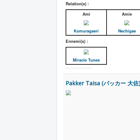
Relation(s) :
Ami
Amie
Komuragaeri
Nechigae
Ennemi(s) :
Miracle Tunes
More Joomla Extensions
Pakker Taisa (パッカー 大佐) 