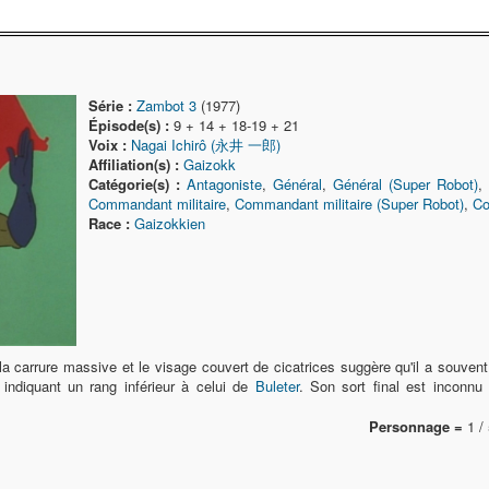
Série :
Zambot 3
(1977)
Épisode(s) :
9 + 14 + 18-19 + 21
Voix :
Nagai Ichirô (永井 一郎)
Affiliation(s) :
Gaizokk
Catégorie(s) :
Antagoniste
,
Général
,
Général (Super Robot)
,
Commandant militaire
,
Commandant militaire (Super Robot)
,
Co
Race :
Gaizokkien
a carrure massive et le visage couvert de cicatrices suggère qu'il a souvent
, indiquant un rang inférieur à celui de
Buleter
. Son sort final est inconnu
Personnage =
1 / 