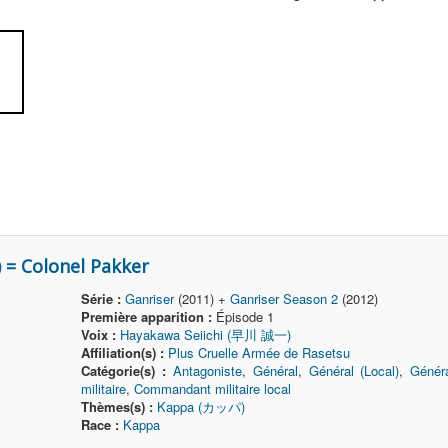
= Colonel Pakker
Série :
Ganriser
(2011) +
Ganriser Season 2
(2012)
Première apparition :
Épisode 1
Voix :
Hayakawa Seiichi (早川 誠一)
Affiliation(s) :
Plus Cruelle Armée de Rasetsu
Catégorie(s) :
Antagoniste
,
Général
,
Général (Local)
,
Génér
militaire
,
Commandant militaire local
Thèmes(s) :
Kappa (カッパ)
Race :
Kappa