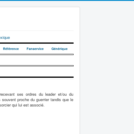
exique
Référence
Fanservice
Générique
 recevant ses ordres du leader et/ou du
s souvent proche du guerrier tandis que le
orcier qui lui est associé.