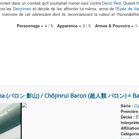
ervient dans un combat qu'il souhaitait mener seul contre
Denzi Red
. Quand
H
ncre les
Denzimen
et décide de les affronter lui-même, armé de l'
Épée de Va
 mémoire de cet adversaire dont ils reconnaissent la valeur et l'honorab
Personnage =
4 / 5
Apparence =
3 / 5
Armes & Pouvoirs =
1 
ma (バロン 影山) / Chôjinrui Baron (超人類 バロン) = Bar
Série :
Cy
Première 
Décès :
Ép
Interprète
Affiliation
Catégorie(