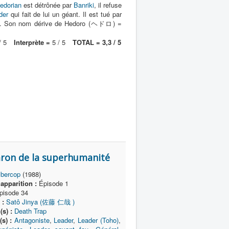
edorian
est détrônée par
Banriki
, il refuse
der
qui fait de lui un géant. Il est tué par
ilité. Son nom dérive de Hedoro (ヘドロ) =
/ 5
Interprète =
5 / 5
TOTAL = 3,3 / 5
on de la superhumanité
bercop
(1988)
apparition :
Épisode 1
isode 34
 :
Satô Jinya (佐藤 仁哉 )
(s) :
Death Trap
s) :
Antagoniste
,
Leader
,
Leader (Toho)
,