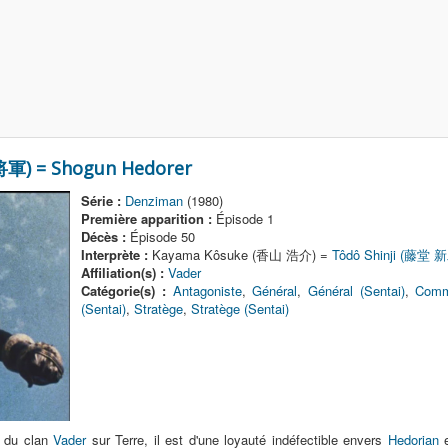
軍) = Shogun Hedorer
Série :
Denziman
(1980)
Première apparition :
Épisode 1
Décès :
Épisode 50
Interprète :
Kayama Kôsuke (香山 浩介) =
Tôdô Shinji (藤堂 
Affiliation(s) :
Vader
Catégorie(s) :
Antagoniste
,
Général
,
Général (Sentai)
,
Comma
(Sentai)
,
Stratège
,
Stratège (Sentai)
s du clan
Vader
sur Terre, il est d'une loyauté indéfectible envers
Hedorian
e