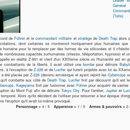
Leader eu
Général
Commandan
(Toho)
econd de
Führer
et le
commandant militaire
et
stratège
de
Death Trap
alors q
réations, dont certaines se montreront ironiquement plus humaines que 
ce humaine pour la remplacer par des formes de vie siliconées et il n'hésit
 de nombreuses capacités surhumaines (vitesse, téléportation, hypnose) et un
'appelle en réalité Z-901 et vient d'un XXIIIeme siècle où l'humanité est en g
de combattants de la liberté, il avait utilisé une
bombe
pour détruire
Babyl
rs, à l'exception de
Z-226
et de
Lucifer
qui furent projetés avec lui au XXeme 
 a été placée par
Z-226
(devenu amnésique et ayant rejoint les
Cybercops
so
 qu'il combatte aux côté de
Death Trap
.
Lucifer
finit par découvrir qu'il est l
bercops
.
Kageyama
finit par fusionner avec
Führer
pour acquérir de vastes
ruption du Mont Fuji afin de détruire
Tokyo City
. Pour l'arrêter,
Jupiter
et
Luci
temporel. Alors qu'ils décident de l'utiliser pour retourner à leur époque d'ori
ns l'éruption qu'il avait lui-même provoqué.
Personnage =
4 / 5
Apparence =
1 / 5
Armes & pouvoirs =
2 