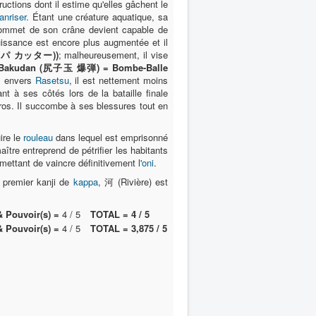
tructions dont il estime qu'elles gâchent le
anriser
. Étant une créature aquatique, sa
 sommet de son crâne devient capable de
uissance est encore plus augmentée et il
ッパ カッター))
; malheureusement, il vise
 Bakudan (尻子玉 爆弾) = Bombe-Balle
al envers
Rasetsu
, il est nettement moins
nt à ses côtés lors de la bataille finale
éros. Il succombe à ses blessures tout en
ire le
rouleau
dans lequel est emprisonné
aître entreprend de pétrifier les habitants
ettant de vaincre définitivement l'
oni
.
e premier kanji de
kappa
, 河 (Rivière) est
& Pouvoir(s) =
4 / 5
TOTAL = 4 / 5
& Pouvoir(s) =
4 / 5
TOTAL = 3,875 / 5