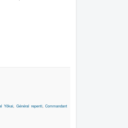
al Yôkai
,
Général repenti
,
Commandant