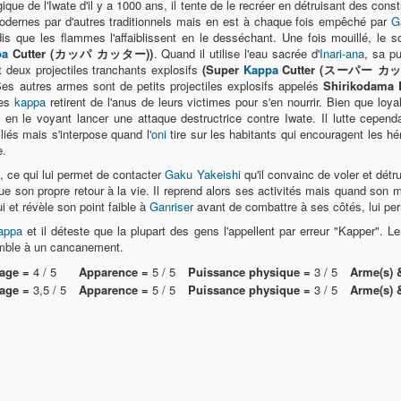
gique de l'Iwate d'il y a 1000 ans, il tente de le recréer en détruisant des cons
dernes par d'autres traditionnels mais en est à chaque fois empêché par
G
is que les flammes l'affaiblissent en le desséchant. Une fois mouillé, le
pa
Cutter (カッパ カッター))
. Quand il utilise l'eau sacrée d'
Inari-ana
, sa p
 deux projectiles tranchants explosifs
(Super
Kappa
Cutter (スーパー カ
es autres armes sont de petits projectiles explosifs appelés
Shirikodama
les
kappa
retirent de l'anus de leurs victimes pour s'en nourrir. Bien que loy
 en le voyant lancer une attaque destructrice contre Iwate. Il lutte cependa
liés mais s'interpose quand l'
oni
tire sur les habitants qui encouragent les h
e.
, ce qui lui permet de contacter
Gaku Yakeishi
qu'il convainc de voler et détru
que son propre retour à la vie. Il reprend alors ses activités mais quand son m
ui et révèle son point faible à
Ganriser
avant de combattre à ses côtés, lui perm
appa
et il déteste que la plupart des gens l'appellent par erreur "Kapper". L
semble à un cancanement.
age =
4 / 5
Apparence =
5 / 5
Puissance physique =
3 / 5
Arme(s) 
age =
3,5 / 5
Apparence =
5 / 5
Puissance physique =
3 / 5
Arme(s) 