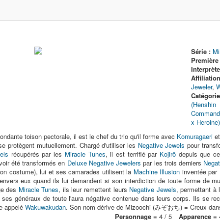
Série :
Mi
Première 
Interprète
Affiliatio
Jeweler
,
W
Catégorie
(Henshin 
Commandan
x Heroine)
ndante toison pectorale, il est le chef du trio qu'il forme avec
Komuragaeri
e
 se protègent mutuellement. Chargé d'utiliser les
Negative Jewels
pour transf
els
récupérés par les
Miracle Tunes
, il est terrifié par
Kojirô
depuis que celu
voir été transformés en
Deluxe Negative Jewelers
par les trois derniers
Negat
on costume), lui et ses camarades utilisent la
Machine Illusion
inventée par
envers eux quand ils lui demandent si son interdiction de toute forme de mu
ge des
Miracle Tunes
, ils leur remettent leurs
Negative Jewels
, permettant à 
 ses généraux de toute l'aura négative contenue dans leurs corps. Ils se re
pe appelé
Wakuwakudan
. Son nom dérive de Mizoochi (みぞおち) = Creux dans
Personnage =
4 / 5
Apparence =
4