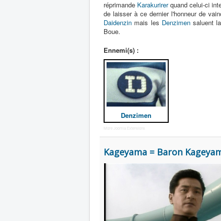
réprimande
Karakurirer
quand celui-ci int
de laisser à ce dernier l'honneur de vai
Daidenzin
mais les
Denzimen
saluent la
Boue.
Ennemi(s) :
Denzimen
More Joomla Extensions
Kageyama = Baron Kageya