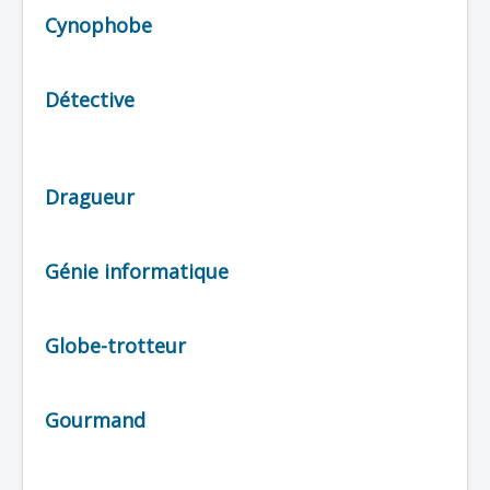
Cynophobe
Protagoniste
Entourage
Détective
Antagoniste
Monstre
Autre
Dragueur
Animal
Race
Génie informatique
Archétype
Globe-trotteur
Gourmand