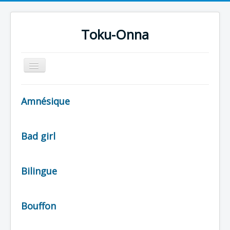
Toku-Onna
Basculer
la
navigation
Accueil
Amnésique
Toku-Actrices
Toku-Critiques
Bad girl
Séries
Films
Bilingue
COSAA
Dessins
Bouffon
Artiste Asperger