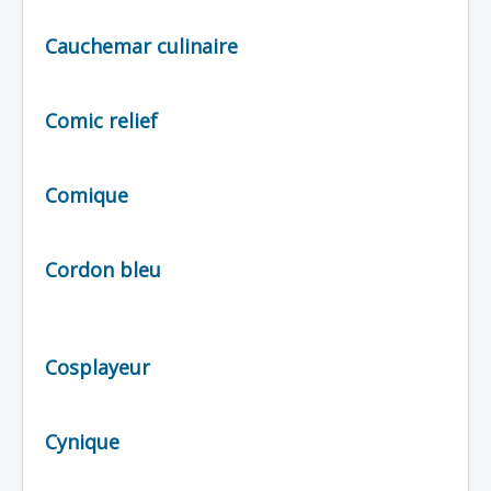
Lexique
Cauchemar culinaire
Série
Acteur
Comic relief
Équipe
Personnage
Comique
Transformation
Équipement
Cordon bleu
Mecha
Objet
Lieu
Cosplayeur
Épisode
Référence
Cynique
Fanservice
Générique