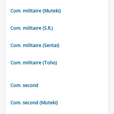
Lexique
Com. militaire (Muteki)
Série
Acteur
Com. militaire (S.R.)
Équipe
Personnage
Com. militaire (Sentai)
Transformation
Équipement
Com. militaire (Toho)
Mecha
Objet
Lieu
Com. second
Épisode
Référence
Com. second (Muteki)
Fanservice
Générique