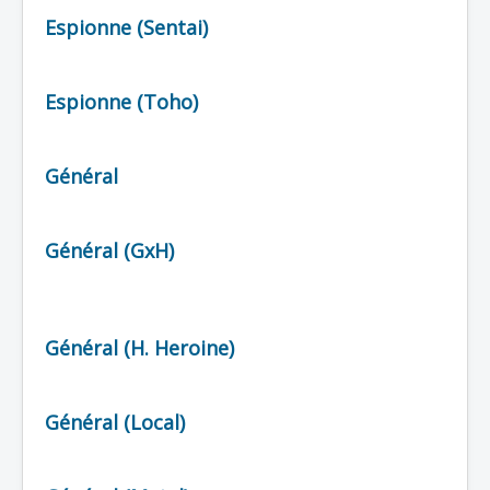
Malfaiteur
Espionne (Sentai)
_
[]
_
Espionne (Toho)
Tous
Leader
Général
Général
Soldat
Général (GxH)
Général (H. Heroine)
Général (Local)