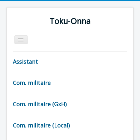
Toku-Onna
Basculer
la
navigation
Accueil
Assistant
Toku-Actrices
Toku-Critiques
Com. militaire
Séries
Films
Com. militaire (GxH)
COSAA
Dessins
Com. militaire (Local)
Artiste Asperger