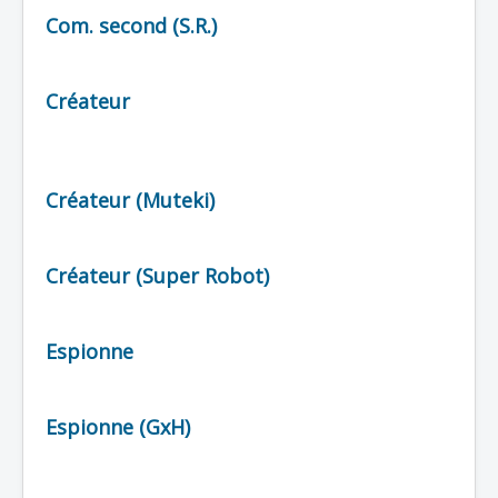
Com. second (S.R.)
Protagoniste
Entourage
Créateur
Antagoniste
Monstre
Autre
Créateur (Muteki)
Animal
Race
Créateur (Super Robot)
Archétype
Espionne
Récurrent
Subalterne
Espionne (GxH)
Allié
Identité humaine