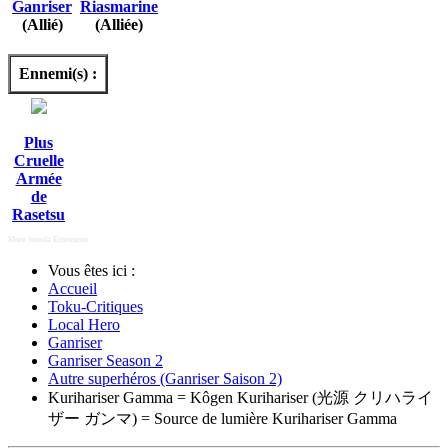
Ganriser
Riasmarine
(Allié)
(Alliée)
Ennemi(s) :
Plus
Cruelle
Armée
de
Rasetsu
More Joomla Extensions
Vous êtes ici :
Accueil
Toku-Critiques
Local Hero
Ganriser
Ganriser Season 2
Autre superhéros (Ganriser Saison 2)
Kurihariser Gamma = Kôgen Kurihariser (光源 クリハライ
ザー ガンマ) = Source de lumière Kurihariser Gamma