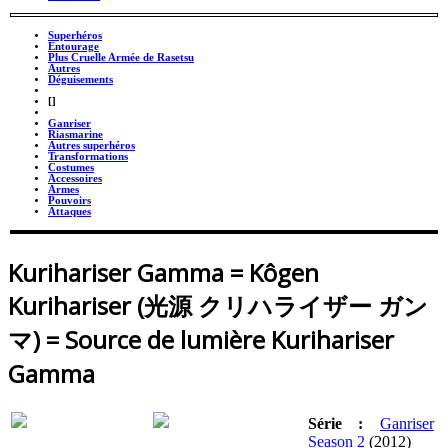
Superhéros
Entourage
Plus Cruelle Armée de Rasetsu
Autres
Déguisements
_
[]
_
Ganriser
Riasmarine
Autres superhéros
Transformations
Costumes
Accessoires
Armes
Pouvoirs
Attaques
Kurihariser Gamma = Kôgen
Kurihariser (光源 クリハライザー ガン
マ) = Source de lumière Kurihariser
Gamma
Série :
Ganriser
Season 2
(2012)