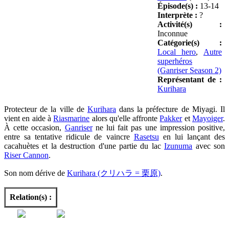
Épisode(s) :
13-14
Interprète :
?
Activité(s) :
Inconnue
Catégorie(s) :
Local hero
,
Autre
superhéros
(Ganriser Season 2)
Représentant de :
Kurihara
Protecteur de la ville de
Kurihara
dans la préfecture de Miyagi. Il
vient en aide à
Riasmarine
alors qu'elle affronte
Pakker
et
Mayoiger
.
À cette occasion,
Ganriser
ne lui fait pas une impression positive,
entre sa tentative ridicule de vaincre
Rasetsu
en lui lançant des
cacahuètes et la destruction d'une partie du lac
Izunuma
avec son
Riser Cannon
.
Son nom dérive de
Kurihara (クリハラ = 栗原)
.
Relation(s) :