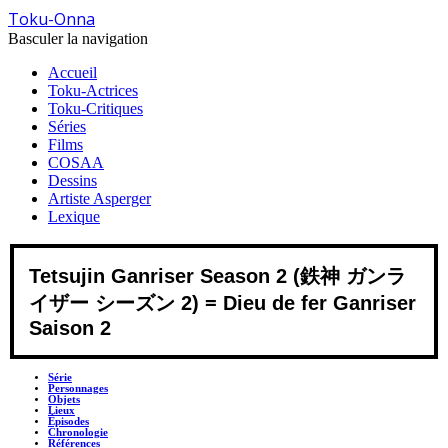
Toku-Onna
Basculer la navigation
Accueil
Toku-Actrices
Toku-Critiques
Séries
Films
COSAA
Dessins
Artiste Asperger
Lexique
Tetsujin Ganriser Season 2 (鉄神 ガンラ
イザー シーズン 2) = Dieu de fer Ganriser
Saison 2
Série
Personnages
Objets
Lieux
Épisodes
Chronologie
Références