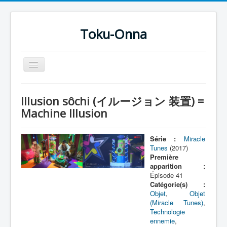
Toku-Onna
Basculer
la
navigation
Accueil
Illusion sôchi (イルージョン 装置) =
Toku-Actrices
Machine Illusion
Toku-Critiques
Série :
Miracle
Séries
Tunes
(2017)
Première
Films
apparition :
Épisode 41
COSAA
Catégorie(s) :
Dessins
Objet
,
Objet
(Miracle Tunes)
,
Artiste Asperger
Technologie
ennemie
,