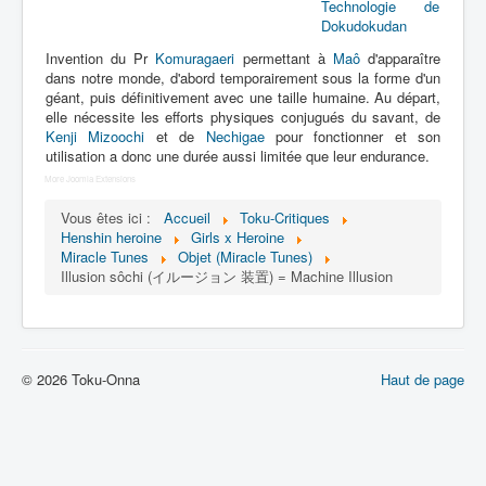
Lexique
Technologie de
Dokudokudan
Idol senshi Miracle Tunes ! (アイ
Invention du Pr
Komuragaeri
permettant à
Maô
d'apparaître
ドル 戦士 ミラクル ちゅーんず !) =
dans notre monde, d'abord temporairement sous la forme d'un
Idoles guerrières Miracle Tunes !
géant, puis définitivement avec une taille humaine. Au départ,
elle nécessite les efforts physiques conjugués du savant, de
Kenji Mizoochi
et de
Nechigae
pour fonctionner et son
Série
utilisation a donc une durée aussi limitée que leur endurance.
More Joomla Extensions
Personnages
Vous êtes ici :
Accueil
Toku-Critiques
Véhicules
Henshin heroine
Girls x Heroine
Miracle Tunes
Objet (Miracle Tunes)
Objets
Illusion sôchi (イルージョン 装置) = Machine Illusion
Lieux
Épisodes
Chronologie
© 2026 Toku-Onna
Haut de page
Références
Tous
Armes de Dokudokudan