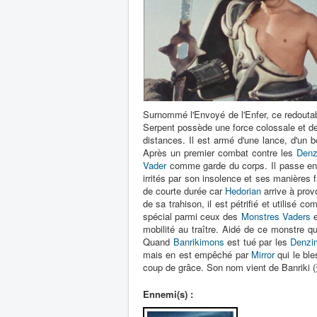
Surnommé l'Envoyé de l'Enfer, ce redoutabl
Serpent possède une force colossale et d
distances. Il est armé d'une lance, d'un b
Après un premier combat contre les
Denz
Vader
comme garde du corps. Il passe ens
irrités par son insolence et ses manières fr
de courte durée car
Hedorian
arrive à prov
de sa trahison, il est pétrifié et utilisé co
spécial parmi ceux des
Monstres Vaders
e
mobilité au traître. Aidé de ce monstre qu
Quand
Banrikimons
est tué par les
Denzi
mais en est empêché par
Mirror
qui le ble
coup de grâce. Son nom vient de Banriki 
Ennemi(s) :