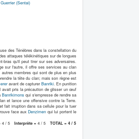
,
Guerrier (Sentai)
leuse des Ténèbres dans la constellation du
es attaques télékinétiques sur de longues
-bras qu'il peut tirer sur ses adversaires.
sur l'autre, il offre ses services au clan
 autres membres qui sont de plus en plus
prendre la tête du clan; mais son règne est
erer
avant de capturer
Banriki
. En punition
 il avait pris la précaution de glisser un œuf
 à
Banrikimons
qui s'empresse de rendre sa
lan et lance une offensive contre la Terre.
t fait irruption dans sa cellule pour la tuer
trouve face aux
Denzimen
qui lui portent le
=
4 / 5
Interprète =
4 / 5
TOTAL = 4 / 5