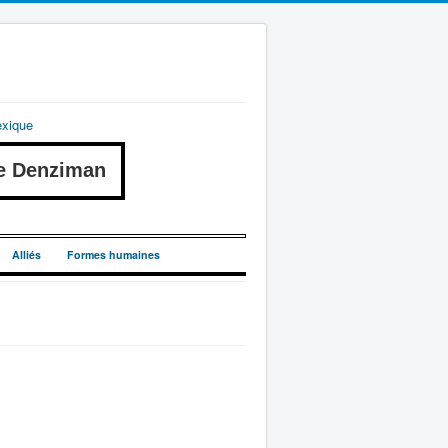
exique
e Denziman
Alliés
Formes humaines