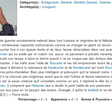
Catégorie(s) :
Antagoniste
,
Général
,
Général (Sentai)
,
Guerrier
Archétype(s) :
Iznogoud
e guerrier extraterrestre redouté dans tout l'univers et originaire de la Nébu
e nombreuses capacités surhumaines comme se changer en géant où lancer d
ouclier fixé à son épaule droite et de deux lames rétractables dans ses avant
imen
qui se solde par un match nul, aucun ne parvenant à prendre l'avantage 
uite son temps à boire et dormir quand il ne se moque pas des échecs des
ustres. Il les trahit avec l'aide de
Soccerer
et les fait emprisonner avant de 
oquer à distance la naissance de
Karakurirer
et de
Kendamarer
qui tuent
Socc
mme porte-chandelier. Bien plus intelligent et prévoyant qu'il le laissait croire,
t il ne s'écoule pas longtemps avant que le clan l'utilise et donne naissance
i est la seule créature qu'il considère comme un ami, il reprend la tête du c
men
, il comprend que
Hedorian
leur a révélé le point faible de son partenaire e
sse aux yeux en lui lançant des éclairs. Aveuglé, il quitte le
Vaderjô
et se re
(蛮力 ) = Force brute.
Personnage =
4 / 5
Apparence =
4 / 5
Armes & Pouvoirs 