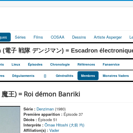
iques
Séries
Films
COSAA
Dessins
Artiste Asperger
L
an (電子 戦隊 デンジマン) = Escadron électroniqu
ets
Lieux
Épisodes
Chronologie
Références
Fanservice
_
_
res
Déguisements
[]
Généralités
Membres
Monstres Vaders
王) = Roi démon Banriki
Série :
Denziman
(1980)
Première apparition :
Épisode 37
Décès :
Épisode 51
Interprète :
Ômae Hitoshi (大前 均)
Affiliation(s) :
Vader