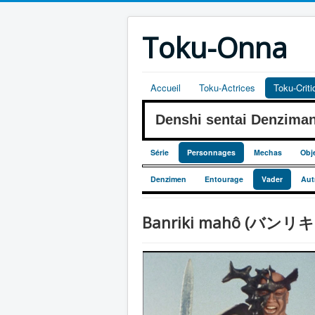
Toku-Onna
Accueil
Toku-Actrices
Toku-Crit
Denshi sentai Denzim
Série
Personnages
Mechas
Obj
Denzimen
Entourage
Vader
Aut
Banriki mahô (バンリキ 魔