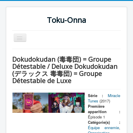
Toku-Onna
Basculer
la
navigation
Accueil
Dokudokudan (毒毒団) = Groupe
Toku-Actrices
Détestable / Deluxe Dokudokudan
(デラックス 毒毒団) = Groupe
Toku-Critiques
Détestable de Luxe
Séries
Films
Série :
Miracle
Tunes
(2017)
COSAA
Première
apparition :
Dessins
Épisode 1
Catégorie(s) :
Artiste Asperger
Équipe ennemie
,
Organisation