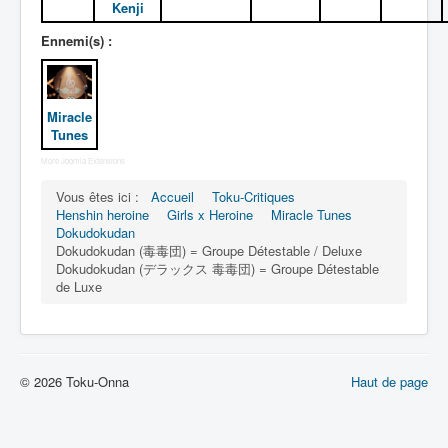
Kenji
Dokudokudan
Ennemi(s) :
Autre
Déguisements
Miracle
_
Tunes
[]
More Joomla Extensions
_
Vous êtes ici :
Accueil
Toku-Critiques
Généralités
Henshin heroine
Girls x Heroine
Miracle Tunes
Dokudokudan
Membres
Dokudokudan (毒毒団) = Groupe Détestable / Deluxe
Dokudokudan (デラックス 毒毒団) = Groupe Détestable
Negative Jewelers
de Luxe
© 2026 Toku-Onna
Haut de page