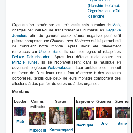
Lexique
(Henshin Heroine)
,
Organisation (Girl
Idol senshi Miracle Tunes ! (アイ
x Heroine)
ドル 戦士 ミラクル ちゅーんず !) =
Organisation formée par les trois assistants humains de
Maô
,
Idoles guerrières Miracle Tunes !
chargés par celui-ci de transformer les humains en
Negative
Jewelers
afin de générer assez d'aura négative pour qu'il
Série
puisse composer une
Chanson des Ténèbres
qui lui permettrait
de conquérir notre monde. Après avoir été brièvement
Personnages
remplacés par
Unô
et
Sanô
, ils sont réintégrés et rebaptisés
Deluxe Dokudokudan
. Après leur défaite finale contre les
Véhicules
Miracle Tunes
, ils se reconvertissent dans la musique en
devenant le groupe
Wakuwakudan
. Leur emblème est un œil
Objets
en forme de D et leurs noms font référence à des douleurs
corporelles, tandis que ceux de leurs monstre comportent des
Lieux
allusions à des parties du corps ou à des organes.
Épisodes
Membres :
Chronologie
Leader
Comm.
Savant
Espionne
Guerrier
Guerrier
militaire
Références
Maô
Miracle Tunes
Unô
Sanô
Nechigae
Komuragaeri
Mizoochi
Entourage