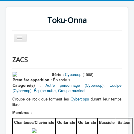
Toku-Onna
Basculer
la
navigation
Accueil
ZACS
Toku-Actrices
Toku-Critiques
Série :
Cybercop
(1988)
Première apparition :
Épisode 1
Séries
Catégorie(s) :
Autre personnage (Cybercop)
,
Équipe
(Cybercop)
,
Équipe autre
,
Groupe musical
Films
Groupe de rock que forment les
Cybercops
durant leur temps
COSAA
libre.
Membres :
Dessins
Chanteuse/Claviériste
Guitariste
Guitariste
Bassiste
Batteur
Artiste Asperger