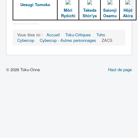
Lexique
Uesugi Tomoko
Môri
Takeda
Saionji
Hôjô
Dennô keisatsu Cybercop (電脳 警
Ryôichi
Shin'ya
Osamu
Akira
察 サイバーコップ) = Police
More Joomla Extensions
cerveau électronique Cybercop
Vous êtes ici :
Accueil
Toku-Critiques
Toho
Cybercop
Cybercop - Autres personnages
ZACS
Série
Personnages
Mechas
© 2026 Toku-Onna
Haut de page
Objets
Lieux
Épisodes
Chronologie
Références
Fanservice
Cybercops