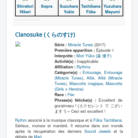
Shiratori
Sopra
Suzuhara
Tachibana
Yuzuhara
Hikari
Yukie
Fûka
Mayumi
More Joomla Extensions
Clanosuke (くらのすけ)
Série :
Miracle Tunes
(2017)
Première apparition :
Épisode 1
Interprète :
Mori Yûko (森 優子)
Activité(s) :
Inapplicable
Affiliation :
Rythms
Catégorie(s) :
Entourage
,
Entourage
(Miracle Tunes)
,
Allié
,
Allié (Miracle
Tunes)
,
Mascotte magique
,
Mascotte
(Girls x Heroine)
Race :
Fée
Phrase(s) fétiche(s) :
Excellent de
gozaimasu ! (エクセレント で ござい
ます !) = Ceci est excellent !
Rythm
associé à la musique classique et à
Fûka Tachibana
.
Sérieux, morose et maniéré. Il retourne dans son monde
après la récupération des derniers
Sound Jewels
et la
défaite de
Maô
.