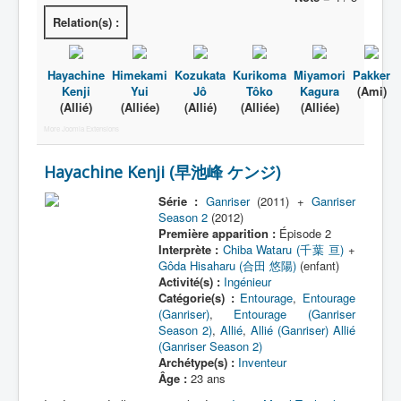
Relation(s) :
Hayachine
Himekami
Kozukata
Kurikoma
Miyamori
Pakker
Kenji
Yui
Jô
Tôko
Kagura
(Ami)
(Allié)
(Alliée)
(Allié)
(Alliée)
(Alliée)
More Joomla Extensions
Hayachine Kenji (早池峰 ケンジ)
Série :
Ganriser
(2011) +
Ganriser
Season 2
(2012)
Première apparition :
Épisode 2
Interprète :
Chiba Wataru (千葉 亘)
+
Gôda Hisaharu (合田 悠陽)
(enfant)
Activité(s) :
Ingénieur
Catégorie(s) :
Entourage
,
Entourage
(Ganriser)
,
Entourage (Ganriser
Season 2)
,
Allié
,
Allié (Ganriser)
Allié
(Ganriser Season 2)
Archétype(s) :
Inventeur
Âge :
23 ans