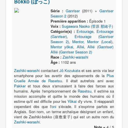
Bokko (ぼっこ)
Série :
Ganriser
(2011) +
Ganriser
Season 2
(2012)
Première apparition :
Épisode 1
Voix :
Sugawara Naoko (菅原 那緒子)
Catégorie(s) :
Entourage
,
Entourage
(Ganriser)
,
Entourage (Ganriser
Season 2)
,
Mentor
,
Mentor (Local)
,
Mentor yôkai
,
Allié
,
Allié (Ganriser)
Allié (Ganriser Season 2)
Race :
Zashiki-warashi
Âge :
1102 ans
Zashiki-warashi
contactant
Jô Kozukata
et ses amis via leur
smartphone pour les avertir des agissements de la
Plus
Cruelle Armée de Rasetsu
. Il était autrefois ami avec
Pakker
et tous deux s'amusaient à faire des farces aux
humains. Après l'emprisonnement de
Rasetsu
, il estime sa
mission accomplie et quitte le monde des humains où il
estime qu'il est difficile pour les
Yôkai
d'y vivre. Il réapparaît
cependant dès que l'
oni
s'évade. Il s'exprime parfois en
Anglais. Son nom, un terme archaïque désignant un enfant,
vient de Zashiki-bokko (座敷童子) qui est un autre nom du
Zashiki-warashi
.
Note =
4 / 5