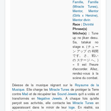
Famille
,
Famille
(Miracle Tunes)
,
Mentor
,
Mentor
(Girls x Heroine)
,
Mentor divin
Race :
Divinité
Phrase(s)
fétiche(s) :
Tune
up no jikan desu.
Sa, tatakai no
stage e. (チュー
ン アップ の 時間
です。 さ、 戦い
の ステージ へ。)
= Il est l'heure
d'accorder. Allez,
rendez-vous à la
scène du combat.
Déesse de la musique régnant sur le
Royaume de la
Musique
. Elle charge les
Miracle Tunes
de protéger la Terre
contre
Maô
et de récupérer les
Sound Jewels
qu'il a volés et
transformés en
Negative Jewels
. À chaque fois qu'elle
perçoit ses activités, elle contacte les
Miracle Tunes
en
apparaissant dans le miroir de leur
loge
. En réalité, sa