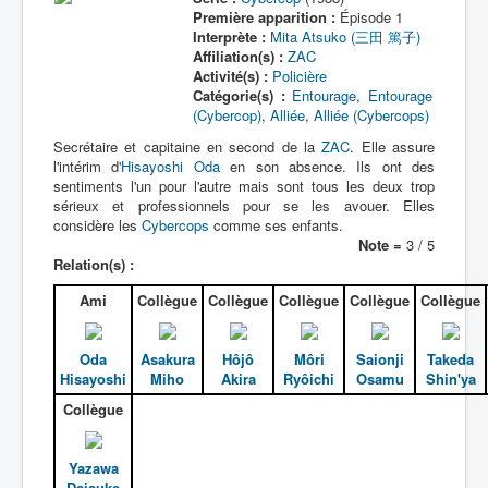
Première apparition :
Épisode 1
Interprète :
Mita Atsuko (三田 篤子)
Affiliation(s) :
ZAC
Activité(s) :
Policière
Catégorie(s) :
Entourage
,
Entourage
(Cybercop)
,
Alliée
,
Alliée (Cybercops)
Secrétaire et capitaine en second de la
ZAC
. Elle assure
l'intérim d'
Hisayoshi Oda
en son absence. Ils ont des
sentiments l'un pour l'autre mais sont tous les deux trop
sérieux et professionnels pour se les avouer. Elles
considère les
Cybercops
comme ses enfants.
Note =
3 / 5
Relation(s) :
Ami
Collègue
Collègue
Collègue
Collègue
Collègue
Oda
Asakura
Hôjô
Môri
Saionji
Takeda
Hisayoshi
Miho
Akira
Ryôichi
Osamu
Shin'ya
Collègue
Yazawa
Daisuke