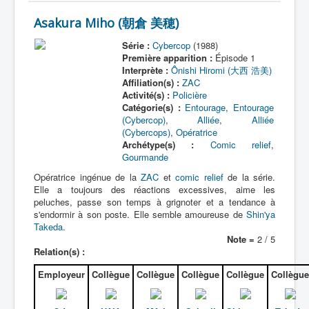
Asakura Miho (朝倉 美穂)
Série :
Cybercop
(1988)
Première apparition :
Épisode 1
Interprète :
Ônishi Hiromi (大西 浩美)
Affiliation(s) :
ZAC
Activité(s) :
Policière
Catégorie(s) :
Entourage
,
Entourage
(Cybercop)
,
Alliée
,
Alliée
(Cybercops)
,
Opératrice
Archétype(s) :
Comic relief
,
Gourmande
Opératrice ingénue de la
ZAC
et
comic relief
de la série.
Elle a toujours des réactions excessives, aime les
peluches, passe son temps à grignoter et a tendance à
s'endormir à son poste. Elle semble amoureuse de
Shin'ya
Takeda
.
Note =
2 / 5
Relation(s) :
Employeur
Collègue
Collègue
Collègue
Collègue
Collègue