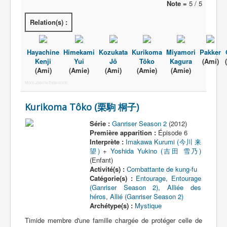
Note =
5 / 5
Relation(s) :
Hayachine
Himekami
Kozukata
Kurikoma
Miyamori
Pakker
Kenji
Yui
Jô
Tôko
Kagura
(Ami)
(Ami)
(Amie)
(Ami)
(Amie)
(Amie)
More Joomla Extensions
Kurikoma Tôko (栗駒 桐子)
Série :
Ganriser Season 2
(2012)
Première apparition :
Épisode 6
Interprète :
Imakawa Kurumi (今川 来
望)
+
Yoshida Yukino (吉田 雪乃)
(Enfant)
Activité(s) :
Combattante de kung-fu
Catégorie(s) :
Entourage
,
Entourage
(Ganriser Season 2)
,
Alliée des
héros
,
Allié (Ganriser Season 2)
Archétype(s) :
Mystique
Timide membre d'une famille chargée de protéger celle de