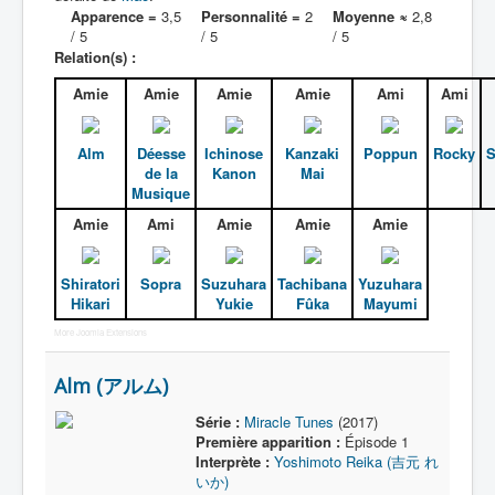
Apparence =
3,5
Personnalité =
2
Moyenne ≈
2,8
/ 5
/ 5
/ 5
Relation(s) :
Amie
Amie
Amie
Amie
Ami
Ami
Alm
Déesse
Ichinose
Kanzaki
Poppun
Rocky
S
de la
Kanon
Mai
Musique
Amie
Ami
Amie
Amie
Amie
Shiratori
Sopra
Suzuhara
Tachibana
Yuzuhara
Hikari
Yukie
Fûka
Mayumi
More Joomla Extensions
Alm (アルム)
Série :
Miracle Tunes
(2017)
Première apparition :
Épisode 1
Interprète :
Yoshimoto Reika (吉元 れ
いか)