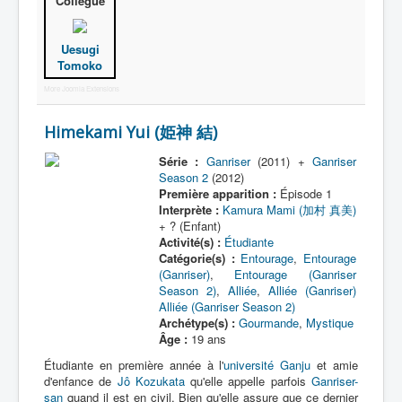
Collègue
Uesugi
Tomoko
More Joomla Extensions
Himekami Yui (姫神 結)
Série :
Ganriser
(2011) +
Ganriser
Season 2
(2012)
Première apparition :
Épisode 1
Interprète :
Kamura Mami (加村 真美)
+ ? (Enfant)
Activité(s) :
Étudiante
Catégorie(s) :
Entourage
,
Entourage
(Ganriser)
,
Entourage (Ganriser
Season 2)
,
Alliée
,
Alliée (Ganriser)
Alliée (Ganriser Season 2)
Archétype(s) :
Gourmande
,
Mystique
Âge :
19 ans
Étudiante en première année à l'
université Ganju
et amie
d'enfance de
Jô Kozukata
qu'elle appelle parfois
Ganriser-
san
quand il est en civil. Bien qu'elle assure que ce dernier