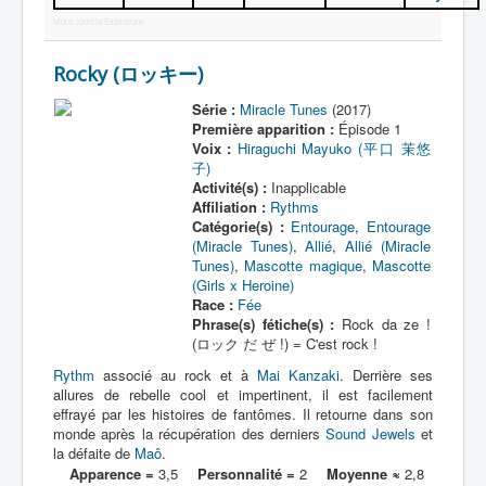
More Joomla Extensions
Rocky (ロッキー)
Série :
Miracle Tunes
(2017)
Première apparition :
Épisode 1
Voix :
Hiraguchi Mayuko (平口 茉悠
子)
Activité(s) :
Inapplicable
Affiliation :
Rythms
Catégorie(s) :
Entourage
,
Entourage
(Miracle Tunes)
,
Allié
,
Allié (Miracle
Tunes)
,
Mascotte magique
,
Mascotte
(Girls x Heroine)
Race :
Fée
Phrase(s) fétiche(s) :
Rock da ze !
(ロック だ ぜ !) = C'est rock !
Rythm
associé au rock et à
Mai Kanzaki
. Derrière ses
allures de rebelle cool et impertinent, il est facilement
effrayé par les histoires de fantômes. Il retourne dans son
monde après la récupération des derniers
Sound Jewels
et
la défaite de
Maô
.
Apparence =
3,5
Personnalité =
2
Moyenne ≈
2,8