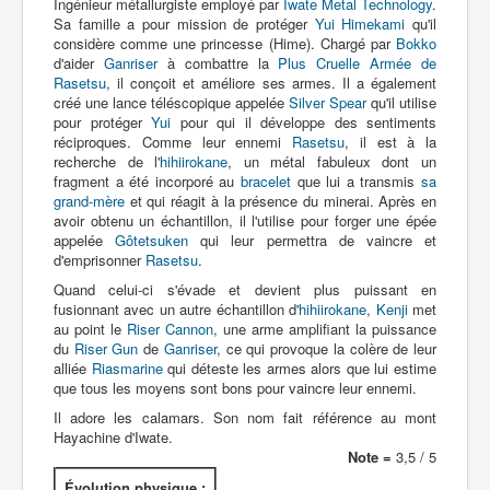
Ingénieur métallurgiste employé par
Iwate Metal Technology
.
Sa famille a pour mission de protéger
Yui Himekami
qu'il
considère comme une princesse (Hime). Chargé par
Bokko
d'aider
Ganriser
à combattre la
Plus Cruelle Armée de
Rasetsu
, il conçoit et améliore ses armes. Il a également
créé une lance téléscopique appelée
Silver Spear
qu'il utilise
pour protéger
Yui
pour qui il développe des sentiments
réciproques. Comme leur ennemi
Rasetsu
, il est à la
recherche de l'
hihiirokane
, un métal fabuleux dont un
fragment a été incorporé au
bracelet
que lui a transmis
sa
grand-mère
et qui réagit à la présence du minerai. Après en
avoir obtenu un échantillon, il l'utilise pour forger une épée
appelée
Gôtetsuken
qui leur permettra de vaincre et
d'emprisonner
Rasetsu
.
Quand celui-ci s'évade et devient plus puissant en
fusionnant avec un autre échantillon d'
hihiirokane
,
Kenji
met
au point le
Riser Cannon
, une arme amplifiant la puissance
du
Riser Gun
de
Ganriser
, ce qui provoque la colère de leur
alliée
Riasmarine
qui déteste les armes alors que lui estime
que tous les moyens sont bons pour vaincre leur ennemi.
Il adore les calamars. Son nom fait référence au mont
Hayachine d'Iwate.
Note =
3,5 / 5
Évolution physique :