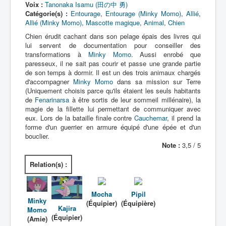
Activité
Voix :
Tanonaka Isamu (田の中 勇)
Catégorie(s) :
Entourage
,
Entourage (Minky Momo)
,
Allié
,
Allié (Minky Momo)
,
Mascotte magique
,
Animal
,
Chien
Chien érudit cachant dans son pelage épais des livres qui
lui servent de documentation pour conseiller des
transformations à
Minky Momo
. Aussi enrobé que
paresseux, il ne sait pas courir et passe une grande partie
de son temps à dormir. Il est un des trois animaux chargés
d'accompagner
Minky Momo
dans sa mission sur Terre
(Uniquement choisis parce qu'ils étaient les seuls habitants
de
Fenarinarsa
à être sortis de leur sommeil millénaire), la
magie de la fillette lui permettant de communiquer avec
eux. Lors de la bataille finale contre
Cauchemar
, il prend la
forme d'un guerrier en armure équipé d'une épée et d'un
bouclier.
Note :
3,5 / 5
Relation(s) :
Mocha
Pipil
Minky
(Équipier)
(Équipière)
Kajira
Momo
(Équipier)
(Amie)