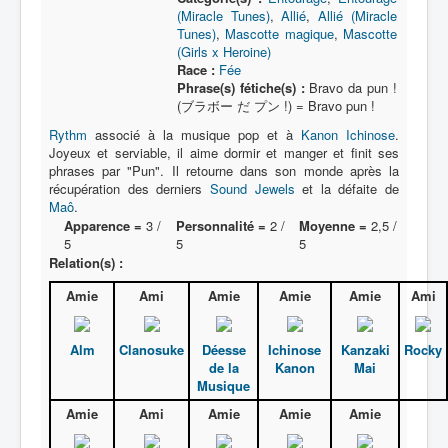
(Miracle Tunes)
,
Allié
,
Allié (Miracle
Tunes)
,
Mascotte magique
,
Mascotte
(Girls x Heroine)
Race :
Fée
Phrase(s) fétiche(s) :
Bravo da pun !
(ブラボー だ プン !) = Bravo pun !
Rythm
associé à la musique pop et à
Kanon Ichinose
.
Joyeux et serviable, il aime dormir et manger et finit ses
phrases par "Pun". Il retourne dans son monde après la
récupération des derniers
Sound Jewels
et la défaite de
Maô
.
Apparence =
3 /
Personnalité =
2 /
Moyenne =
2,5 /
5
5
5
Relation(s) :
Amie
Ami
Amie
Amie
Amie
Ami
Alm
Clanosuke
Déesse
Ichinose
Kanzaki
Rocky
de la
Kanon
Mai
Musique
Amie
Ami
Amie
Amie
Amie