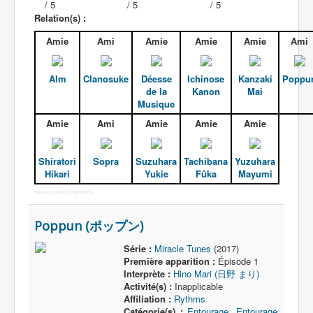
/ 5
/ 5
/ 5
Relation(s) :
Amie
Ami
Amie
Amie
Amie
Ami
Alm
Clanosuke
Déesse
Ichinose
Kanzaki
Poppu
de la
Kanon
Mai
Musique
Amie
Ami
Amie
Amie
Amie
Shiratori
Sopra
Suzuhara
Tachibana
Yuzuhara
Hikari
Yukie
Fûka
Mayumi
More Joomla Extensions
Poppun (ポップン)
Série :
Miracle Tunes
(2017)
Première apparition :
Épisode 1
Interprète :
Hino Mari (日野 まり)
Activité(s) :
Inapplicable
Affiliation :
Rythms
Catégorie(s) :
Entourage
,
Entourage