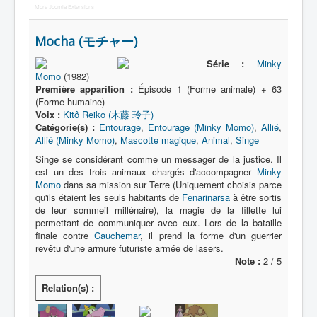
More Joomla Extensions
Mocha (モチャー)
Série :
Minky
Momo
(1982)
Première apparition :
Épisode 1 (Forme animale) + 63
(Forme humaine)
Voix :
Kitô Reiko (木藤 玲子)
Catégorie(s) :
Entourage
,
Entourage (Minky Momo)
,
Allié
,
Allié (Minky Momo)
,
Mascotte magique
,
Animal
,
Singe
Singe se considérant comme un messager de la justice. Il
est un des trois animaux chargés d'accompagner
Minky
Momo
dans sa mission sur Terre (Uniquement choisis parce
qu'ils étaient les seuls habitants de
Fenarinarsa
à être sortis
de leur sommeil millénaire), la magie de la fillette lui
permettant de communiquer avec eux. Lors de la bataille
finale contre
Cauchemar
, il prend la forme d'un guerrier
revêtu d'une armure futuriste armée de lasers.
Note :
2 / 5
Relation(s) :