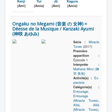
Kenji
Yui
Jô
Kagura
(Ami)
(Amie)
(Ami)
(Amie)
More Joomla Extensions
Ongaku no Megami (音楽 の 女神) =
Déesse de la Musique / Kanzaki Ayumi
(神咲 あゆみ)
Série :
Miracle
Tunes
(2017)
Première
apparition :
Épisode 1
Interprète :
Maihane Mimi (舞
羽 美海)
Activité(s) :
Ex-
pianiste
Catégorie(s) :
Entourage
,
Entourage
(Miracle Tunes)
,
Allié
,
Allié
(Miracle Tunes)
,