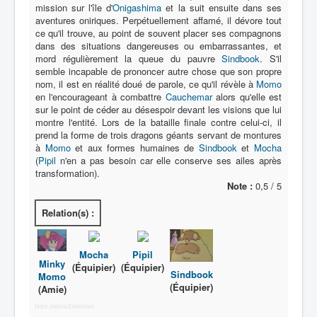
mission sur l'île d'
Onigashima
et la suit ensuite dans ses
aventures oniriques. Perpétuellement affamé, il dévore tout
ce qu'il trouve, au point de souvent placer ses compagnons
dans des situations dangereuses ou embarrassantes, et
mord régulièrement la queue du pauvre
Sindbook
. S'il
semble incapable de prononcer autre chose que son propre
nom, il est en réalité doué de parole, ce qu'il révèle à
Momo
en l'encourageant à combattre
Cauchemar
alors qu'elle est
sur le point de céder au désespoir devant les visions que lui
montre l'entité. Lors de la bataille finale contre celui-ci, il
prend la forme de trois dragons géants servant de montures
à
Momo
et aux formes humaines de
Sindbook
et
Mocha
(
Pipil
n'en a pas besoin car elle conserve ses ailes après
transformation).
Note :
0,5 / 5
Relation(s) :
Mocha
Pipil
Minky
(Équipier)
(Équipier)
Sindbook
Momo
(Équipier)
(Amie)
More Joomla Extensions