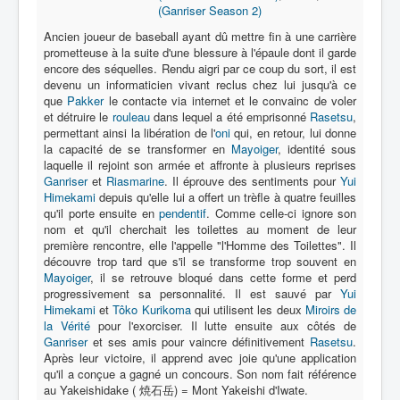
(Ganriser Season 2)
Ancien joueur de baseball ayant dû mettre fin à une carrière
prometteuse à la suite d'une blessure à l'épaule dont il garde
encore des séquelles. Rendu aigri par ce coup du sort, il est
devenu un informaticien vivant reclus chez lui jusqu'à ce
que
Pakker
le contacte via internet et le convainc de voler
et détruire le
rouleau
dans lequel a été emprisonné
Rasetsu
,
permettant ainsi la libération de l'
oni
qui, en retour, lui donne
la capacité de se transformer en
Mayoiger
, identité sous
laquelle il rejoint son armée et affronte à plusieurs reprises
Ganriser
et
Riasmarine
. Il éprouve des sentiments pour
Yui
Himekami
depuis qu'elle lui a offert un trèfle à quatre feuilles
qu'il porte ensuite en
pendentif
. Comme celle-ci ignore son
nom et qu'il cherchait les toilettes au moment de leur
première rencontre, elle l'appelle "l'Homme des Toilettes". Il
découvre trop tard que s'il se transforme trop souvent en
Mayoiger
, il se retrouve bloqué dans cette forme et perd
progressivement sa personnalité. Il est sauvé par
Yui
Himekami
et
Tôko Kurikoma
qui utilisent les deux
Miroirs de
la Vérité
pour l'exorciser. Il lutte ensuite aux côtés de
Ganriser
et ses amis pour vaincre définitivement
Rasetsu
.
Après leur victoire, il apprend avec joie qu'une application
qu'il a conçue a gagné un concours. Son nom fait référence
au Yakeishidake ( 焼石岳) = Mont Yakeishi d'Iwate.