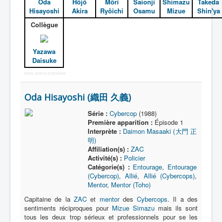
Oda
Hôjô
Môri
Saionji
Shimazu
Takeda
Hisayoshi
Akira
Ryôichi
Osamu
Mizue
Shin'ya
Collègue
Yazawa
Daisuke
More Joomla Extensions
Oda Hisayoshi (織田 久義)
Série :
Cybercop
(1988)
Première apparition :
Épisode 1
Interprète :
Daimon Masaaki (大門 正
明)
Affiliation(s) :
ZAC
Activité(s) :
Policier
Catégorie(s) :
Entourage
,
Entourage
(Cybercop)
,
Allié
,
Allié (Cybercops)
,
Mentor
,
Mentor (Toho)
Capitaine de la
ZAC
et
mentor
des
Cybercops
. Il a des
sentiments réciproques pour
Mizue Simazu
mais ils sont
tous les deux trop sérieux et professionnels pour se les