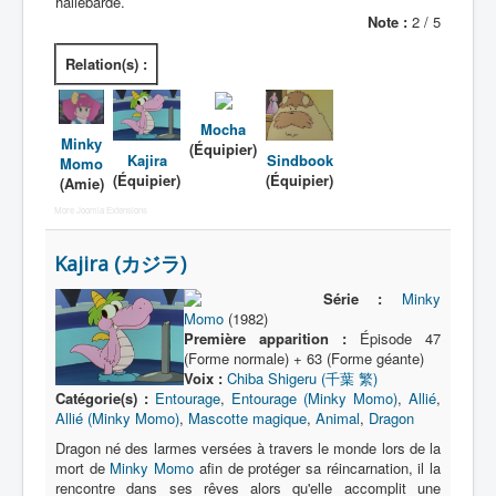
hallebarde.
Note :
2 / 5
Relation(s) :
Mocha
Minky
(Équipier)
Kajira
Sindbook
Momo
(Équipier)
(Équipier)
(Amie)
More Joomla Extensions
Kajira (カジラ)
Série :
Minky
Momo
(1982)
Première apparition :
Épisode 47
(Forme normale) + 63 (Forme géante)
Voix :
Chiba Shigeru (千葉 繁)
Catégorie(s) :
Entourage
,
Entourage (Minky Momo)
,
Allié
,
Allié (Minky Momo)
,
Mascotte magique
,
Animal
,
Dragon
Dragon né des larmes versées à travers le monde lors de la
mort de
Minky Momo
afin de protéger sa réincarnation, il la
rencontre dans ses rêves alors qu'elle accomplit une