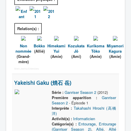
Enf
201
201
ant
1
2
Relation(s) :
Non
Bokko
Himekami
Kozukata
Kurikoma
Miyamori
nommée
(Allié)
Yui
Jô
Tôko
Kagura
(Grand-
(Amie)
(Ami)
(Amie)
(Amie)
mère)
More Joomla Extensions
Yakeishi Gaku (焼石 岳)
Série :
Ganriser Season 2
(2012)
Première apparition :
Ganriser
Season 2
- Épisode 1
Interprète :
Takahashi Hiroshi (高橋
洋)
Activité(s) :
Informaticien
Catégorie(s) :
Entourage
,
Entourage
(Ganriser Season 2)
,
Allié
,
Allié