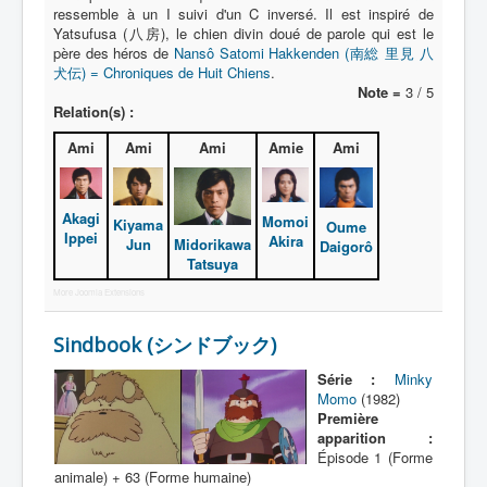
ressemble à un I suivi d'un C inversé. Il est inspiré de
Yatsufusa (八房), le chien divin doué de parole qui est le
Protagoniste
père des héros de
Nansô Satomi Hakkenden (南総 里見 八
犬伝) = Chroniques de Huit Chiens
.
Entourage
Note =
3 / 5
Relation(s) :
Antagoniste
Ami
Ami
Ami
Amie
Ami
Monstre
Autre
Akagi
Momoi
Kiyama
Oume
Animal
Ippei
Akira
Jun
Midorikawa
Daigorô
Tatsuya
Race
More Joomla Extensions
Archétype
_
Sindbook (シンドブック)
[]
Série :
Minky
_
Momo
(1982)
Première
Nom
apparition :
Catégorie
Épisode 1 (Forme
animale) + 63 (Forme humaine)