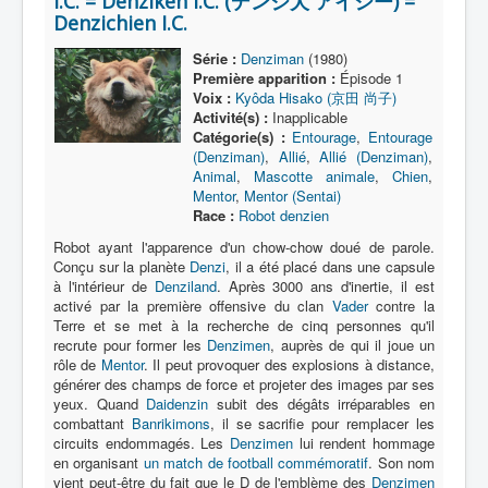
I.C. = Denziken I.C. (デンジ犬 アイシー) =
Lexique
Denzichien I.C.
Série
Série :
Denziman
(1980)
Première apparition :
Épisode 1
Acteur
Voix :
Kyôda Hisako (京田 尚子)
Activité(s) :
Inapplicable
Équipe
Catégorie(s) :
Entourage
,
Entourage
Personnage
(Denziman)
,
Allié
,
Allié (Denziman)
,
Animal
,
Mascotte animale
,
Chien
,
Transformation
Mentor
,
Mentor (Sentai)
Race :
Robot denzien
Équipement
Robot ayant l'apparence d'un chow-chow doué de parole.
Conçu sur la planète
Denzi
, il a été placé dans une capsule
Mecha
à l'intérieur de
Denziland
. Après 3000 ans d'inertie, il est
Objet
activé par la première offensive du clan
Vader
contre la
Terre et se met à la recherche de cinq personnes qu'il
Lieu
recrute pour former les
Denzimen
, auprès de qui il joue un
rôle de
Mentor
. Il peut provoquer des explosions à distance,
Épisode
générer des champs de force et projeter des images par ses
yeux. Quand
Daidenzin
subit des dégâts irréparables en
Référence
combattant
Banrikimons
, il se sacrifie pour remplacer les
circuits endommagés. Les
Denzimen
lui rendent hommage
Fanservice
en organisant
un match de football commémoratif
. Son nom
vient peut-être du fait que le D de l'emblème des
Denzimen
Générique