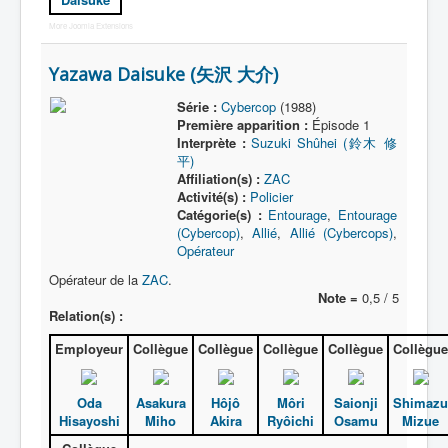
More Joomla Extensions
Yazawa Daisuke (矢沢 大介)
Série :
Cybercop
(1988)
Première apparition :
Épisode 1
Interprète :
Suzuki Shûhei (鈴木 修
平)
Affiliation(s) :
ZAC
Activité(s) :
Policier
Catégorie(s) :
Entourage
,
Entourage
(Cybercop)
,
Allié
,
Allié (Cybercops)
,
Opérateur
Opérateur de la
ZAC
.
Note =
0,5 / 5
Relation(s) :
Employeur
Collègue
Collègue
Collègue
Collègue
Collègue
Oda
Asakura
Hôjô
Môri
Saionji
Shimazu
Hisayoshi
Miho
Akira
Ryôichi
Osamu
Mizue