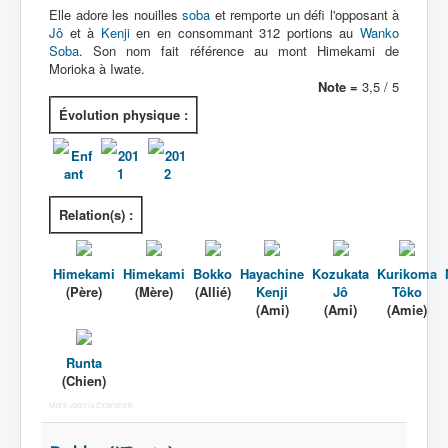
Elle adore les nouilles
soba
et remporte un défi l'opposant à
Jô
et à
Kenji
en en consommant 312 portions au
Wanko
Soba
. Son nom fait référence au mont Himekami de
Morioka à Iwate.
Note =
3,5 / 5
Évolution physique :
Enf
201
201
ant
1
2
Relation(s) :
Himekami
Himekami
Bokko
Hayachine
Kozukata
Kurikoma
(Père)
(Mère)
(Allié)
Kenji
Jô
Tôko
(Ami)
(Ami)
(Amie)
Runta
(Chien)
More Joomla Extensions