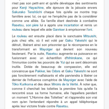
n'est pas son petit-ami et qu'elle développe des sentiments
pour
Kenji Hayachine
, elle éprouve de la jalousie envers
Sakurako Tenshôchi
chaque fois qu'elle se montre trop
familère avec lui, ce qui ne l'empêche pas de la considérer
comme une alliée. Sa famille étant destinée à combattre
Rasetsu
,
son père
lui a appris une
incantation
et remis un
rouleau
dans lequel elle aide
Ganriser
à emprisonner l'
oni
.
Le
rouleau
est ensuite placé dans le sanctuaire
Mitsuishi
,
puis chez elle, où il est volé par
Gaku Yakeishi
qui le
détruit, libérant ainsi son prisonnier qui le récompense en le
transformant en
Mayoiger
qui devient son nouveau
lieutenant. Par la suite,
Rasetsu
augmente sa puissance en
fusionnant avec un échantillon d'
hihiirokane
, ce qui
l'immunise contre les pouvoirs de
Yui
qui se sent désormais
inutile. Dotée de beaucoup de compassion, elle est
convaincue que
Pakker
, les
Odors
et
Gaku Yakeishi
ne sont
pas foncièrement malfaisants et elle parviendra à libérer ce
dernier de l'influence corruptrice de
Mayoiger
avec l'aide de
Tôko Kurikoma
et des deux
Miroirs de la Vérité
. À noter que,
comme il cherchait les toilettes la première fois qu'elle l'a
rencontré sous sa forme humaine, elle l'appellera pendant
un moment "L'Homme des Toilettes" et n'apprendra son vrai
nom qu'en l'entendant répondre à un appel téléphonique
après leur victoire finale contre
Rasetsu
.