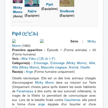
Pipil
Minky
(Équipière)
Kajira
Sindbook
Momo
(Équipier)
(Équipier)
(Amie)
More Joomla Extensions
Pipil (ピピル)
Série :
Minky
Momo
(1982)
Première apparition :
Épisode 1 (Forme animale) + 63
(Forme humaine)
Voix :
Mita Yûko (三田 ゆう子)
Catégorie(s) :
Entourage
,
Entourage (Minky Momo)
,
Allié
,
Allié (Minky Momo)
,
Mascotte magique
,
Animal
,
Oiselle
Race(s) :
Ange
(Forme humaine uniquement)
Oiselle narcissique. Elle est un des trois animaux chargés
d'accompagner
Minky Momo
dans sa mission sur Terre
(Uniquement choisis parce qu'ils étaient les seuls habitants
de
Fenarinarsa
à être sortis de leur sommeil millénaire), la
magie de la fillette lui permettant de communiquer avec
eux. Lors de la bataille finale contre
Cauchemar
, elle prend
la forme d'une
ange
équipée d'un bouclier et d'une