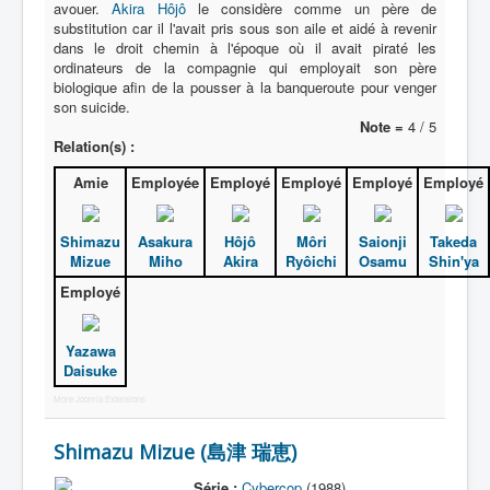
avouer.
Akira Hôjô
le considère comme un père de
substitution car il l'avait pris sous son aile et aidé à revenir
dans le droit chemin à l'époque où il avait piraté les
ordinateurs de la compagnie qui employait son père
biologique afin de la pousser à la banqueroute pour venger
son suicide.
Note =
4 / 5
Relation(s) :
Amie
Employée
Employé
Employé
Employé
Employé
Shimazu
Asakura
Hôjô
Môri
Saionji
Takeda
Mizue
Miho
Akira
Ryôichi
Osamu
Shin'ya
Employé
Yazawa
Daisuke
More Joomla Extensions
Shimazu Mizue (島津 瑞恵)
Série :
Cybercop
(1988)