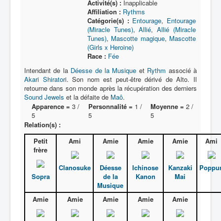
Activité(s) :
Inapplicable
Affiliation :
Rythms
Catégorie(s) :
Entourage
,
Entourage
(Miracle Tunes)
,
Allié
,
Allié (Miracle
Tunes)
,
Mascotte magique
,
Mascotte
(Girls x Heroine)
Race :
Fée
Intendant de la
Déesse de la Musique
et
Rythm
associé à
Akari Shiratori
. Son nom est peut-être dérivé de Alto. Il
retourne dans son monde après la récupération des derniers
Sound Jewels
et la défaite de
Maô
.
Apparence =
3 /
Personnalité =
1 /
Moyenne =
2 /
5
5
5
Relation(s) :
Petit
Ami
Amie
Amie
Amie
Ami
frère
Clanosuke
Déesse
Ichinose
Kanzaki
Poppu
Sopra
de la
Kanon
Mai
Musique
Amie
Amie
Amie
Amie
Amie