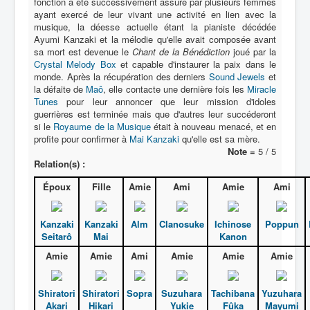
fonction a été successivement assuré par plusieurs femmes
ayant exercé de leur vivant une activité en lien avec la
musique, la déesse actuelle étant la pianiste décédée
Ayumi Kanzaki et la mélodie qu'elle avait composée avant
sa mort est devenue le
Chant de la Bénédiction
joué par la
Crystal Melody Box
et capable d'instaurer la paix dans le
monde. Après la récupération des derniers
Sound Jewels
et
la défaite de
Maô
, elle contacte une dernière fois les
Miracle
Tunes
pour leur annoncer que leur mission d'idoles
guerrières est terminée mais que d'autres leur succéderont
si le
Royaume de la Musique
était à nouveau menacé, et en
profite pour confirmer à
Mai Kanzaki
qu'elle est sa mère.
Note =
5 / 5
Relation(s) :
Époux
Fille
Amie
Ami
Amie
Ami
Kanzaki
Kanzaki
Alm
Clanosuke
Ichinose
Poppun
Seitarô
Mai
Kanon
Amie
Amie
Ami
Amie
Amie
Amie
Shiratori
Shiratori
Sopra
Suzuhara
Tachibana
Yuzuhara
Akari
Hikari
Yukie
Fûka
Mayumi