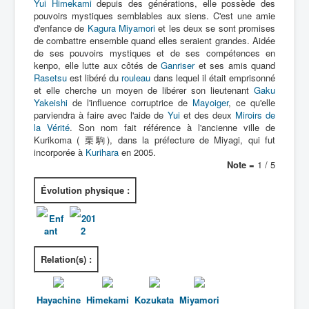
Yui Himekami
depuis des générations, elle possède des
pouvoirs mystiques semblables aux siens. C'est une amie
d'enfance de
Kagura Miyamori
et les deux se sont promises
de combattre ensemble quand elles seraient grandes. Aidée
de ses pouvoirs mystiques et de ses compétences en
kenpo, elle lutte aux côtés de
Ganriser
et ses amis quand
Rasetsu
est libéré du
rouleau
dans lequel il était emprisonné
et elle cherche un moyen de libérer son lieutenant
Gaku
Yakeishi
de l'influence corruptrice de
Mayoiger
, ce qu'elle
parviendra à faire avec l'aide de
Yui
et des deux
Miroirs de
la Vérité
. Son nom fait référence à l'ancienne ville de
Kurikoma ( 栗駒), dans la préfecture de Miyagi, qui fut
incorporée à
Kurihara
en 2005.
Note =
1 / 5
Évolution physique :
Enf
201
ant
2
Relation(s) :
Hayachine
Himekami
Kozukata
Miyamori