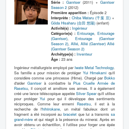
Série :
Ganriser
(2011) +
Ganriser
Season 2
(2012)
Autres
Première apparition :
Épisode 2
Interprète :
Chiba Wataru (千葉 亘)
+
Déguisements
Gôda Hisaharu (合田 悠陽)
(enfant)
_
Activité(s) :
Ingénieur
Catégorie(s) :
Entourage
,
Entourage
[]
(Ganriser)
,
Entourage (Ganriser
_
Season 2)
,
Allié
,
Allié (Ganriser)
Allié
(Ganriser Season 2)
Tous
Archétype(s) :
Inventeur
Âge :
23 ans
Alliés
Ingénieur métallurgiste employé par
Iwate Metal Technology
.
Amis
Sa famille a pour mission de protéger
Yui Himekami
qu'il
considère comme une princesse (Hime). Chargé par
Bokko
d'aider
Ganriser
à combattre la
Plus Cruelle Armée de
Rasetsu
, il conçoit et améliore ses armes. Il a également
créé une lance téléscopique appelée
Silver Spear
qu'il utilise
pour protéger
Yui
pour qui il développe des sentiments
réciproques. Comme leur ennemi
Rasetsu
, il est à la
recherche de l'
hihiirokane
, un métal fabuleux dont un
fragment a été incorporé au
bracelet
que lui a transmis
sa
grand-mère
et qui réagit à la présence du minerai. Après en
avoir obtenu un échantillon, il l'utilise pour forger une épée