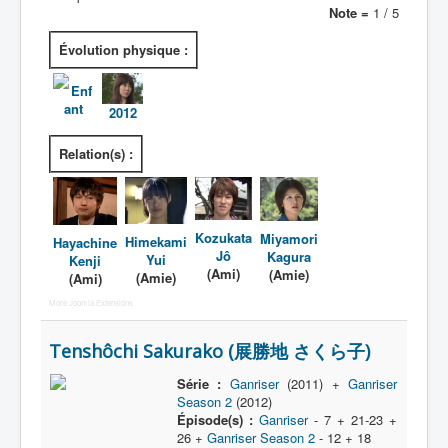
Note =
1 / 5
Évolution physique :
Enf
ant
2012
Relation(s) :
Kozukata
Miyamori
Himekami
Hayachine
Jô
Kagura
Yui
Kenji
(Ami)
(Amie)
(Amie)
(Ami)
More Joomla Extensions
Tenshôchi Sakurako (展勝地 さくら子)
Série :
Ganriser
(2011) +
Ganriser
Season 2
(2012)
Épisode(s) :
Ganriser
- 7 + 21-23 +
26 +
Ganriser Season 2
- 12 + 18