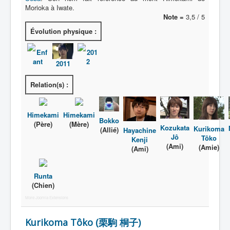
Morioka à Iwate.
Note =
3,5 / 5
Évolution physique :
Enf
201
ant
2
2011
Relation(s) :
Himekami
Himekami
Bokko
(Père)
(Mère)
Kozukata
Kurikoma
(Allié)
Hayachine
Jô
Tôko
Kenji
(Ami)
(Amie)
(Ami)
Runta
(Chien)
More Joomla Extensions
Kurikoma Tôko (栗駒 桐子)