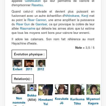
appelée
Gôtetsuken
qui leur permettra de vaincre et
d'emprisonner
Rasetsu
.
Quand celui-ci s'évade et devient plus puissant en
fusionnant avec un autre échantillon d'
hihiirokane
,
Kenji
met
au point le
Riser Cannon
, une arme amplifiant la puissance
du
Riser Gun
de
Ganriser
, ce qui provoque la colère de leur
alliée
Riasmarine
qui déteste les armes alors que lui estime
que tous les moyens sont bons pour vaincre leur ennemi.
Il adore les calamars. Son nom fait référence au mont
Hayachine d'Iwate.
Note =
3,5 / 5
Évolution physique :
Enfant
2011
2012
Relation(s) :
Bokko
Non
Kozukata
Miyamori
Kurikoma
Himekami
(Allié)
nommée
Jô
Kagura
Tôko
Yui