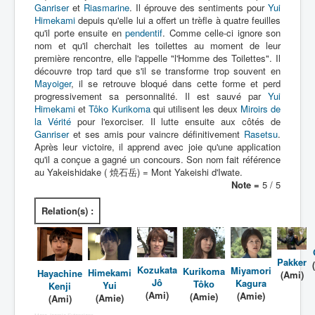
Ganriser
et
Riasmarine
. Il éprouve des sentiments pour
Yui
Himekami
depuis qu'elle lui a offert un trèfle à quatre feuilles
qu'il porte ensuite en
pendentif
. Comme celle-ci ignore son
nom et qu'il cherchait les toilettes au moment de leur
première rencontre, elle l'appelle "l'Homme des Toilettes". Il
découvre trop tard que s'il se transforme trop souvent en
Mayoiger
, il se retrouve bloqué dans cette forme et perd
progressivement sa personnalité. Il est sauvé par
Yui
Himekami
et
Tôko Kurikoma
qui utilisent les deux
Miroirs de
la Vérité
pour l'exorciser. Il lutte ensuite aux côtés de
Ganriser
et ses amis pour vaincre définitivement
Rasetsu
.
Après leur victoire, il apprend avec joie qu'une application
qu'il a conçue a gagné un concours. Son nom fait référence
au Yakeishidake ( 焼石岳) = Mont Yakeishi d'Iwate.
Note =
5 / 5
Relation(s) :
Pakker
Kozukata
Miyamori
Kurikoma
Himekami
Hayachine
(Ami)
Jô
Kagura
Tôko
Yui
Kenji
(Ami)
(Amie)
(Amie)
(Amie)
(Ami)