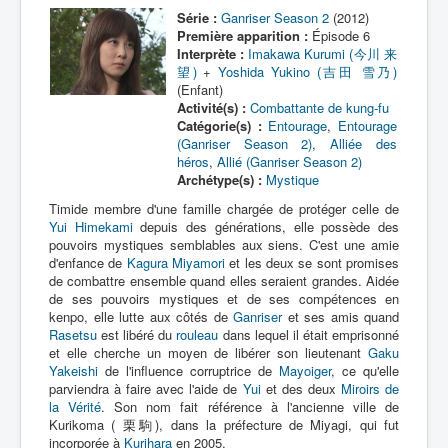
Série :
Ganriser Season 2
(2012)
Première apparition :
Épisode 6
Interprète :
Imakawa Kurumi (今川 来
望)
+
Yoshida Yukino (吉田 雪乃)
(Enfant)
Activité(s) :
Combattante de kung-fu
Catégorie(s) :
Entourage
,
Entourage
(Ganriser Season 2)
,
Alliée des
héros
,
Allié (Ganriser Season 2)
Archétype(s) :
Mystique
Timide membre d'une famille chargée de protéger celle de
Yui Himekami
depuis des générations, elle possède des
pouvoirs mystiques semblables aux siens. C'est une amie
d'enfance de
Kagura Miyamori
et les deux se sont promises
de combattre ensemble quand elles seraient grandes. Aidée
de ses pouvoirs mystiques et de ses compétences en
kenpo, elle lutte aux côtés de
Ganriser
et ses amis quand
Rasetsu
est libéré du
rouleau
dans lequel il était emprisonné
et elle cherche un moyen de libérer son lieutenant
Gaku
Yakeishi
de l'influence corruptrice de
Mayoiger
, ce qu'elle
parviendra à faire avec l'aide de
Yui
et des deux
Miroirs de
la Vérité
. Son nom fait référence à l'ancienne ville de
Kurikoma ( 栗駒), dans la préfecture de Miyagi, qui fut
incorporée à
Kurihara
en 2005.