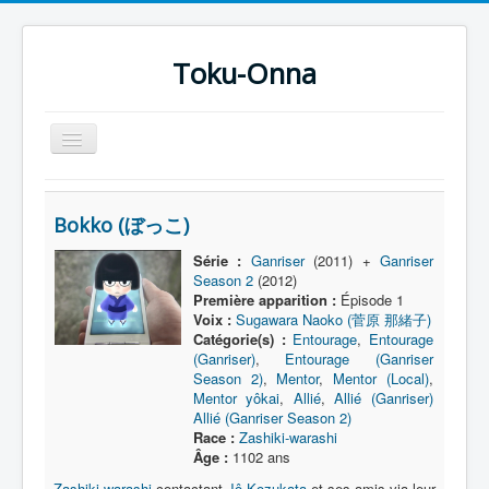
Toku-Onna
Basculer
la
navigation
Accueil
Bokko (ぼっこ)
Toku-Actrices
Série :
Ganriser
(2011) +
Ganriser
Toku-Critiques
Season 2
(2012)
Première apparition :
Épisode 1
Séries
Voix :
Sugawara Naoko (菅原 那緒子)
Catégorie(s) :
Entourage
,
Entourage
Films
(Ganriser)
,
Entourage (Ganriser
COSAA
Season 2)
,
Mentor
,
Mentor (Local)
,
Mentor yôkai
,
Allié
,
Allié (Ganriser)
Dessins
Allié (Ganriser Season 2)
Race :
Zashiki-warashi
Artiste Asperger
Âge :
1102 ans
Zashiki-warashi
contactant
Jô Kozukata
et ses amis via leur