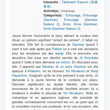
Interprète :
Takahashi Kasumi (高橋
香澄)
Activité(s) :
Inconnue
Catégorie(s) :
Entourage
,
Entourage
(Ganriser)
,
Entourage (Ganriser
Season 2)
,
Amie
,
Amie (Ganriser)
Amie (Ganriser Season 2)
Jeune femme insouciante et sexy adorant la couleur rose
(Avec un prénom signifiant "enfant de cerisier", il fallait s'y
attendre). Elle fait la connaissance de
Ganriser
quand il
vient à son aide après que
Pakker
lui a volé ses escarpins
pour les remplacer par des
waraji
. Elle le rencontre une
deuxième fois sous son identité secrète de
Jô Kozukata
quand il l'aide à faire démarrer
sa voiture
. En discutant avec
elle, il apprend que
Rasetsu
et
un autre Ganriser
ont été
aperçus à
Kitakami
, où se trouvent
Yui Himekami
et
Kenji
Hayachine
. Craignant qu'ils ne s'en prennent à ses amis,
Jô
demande à la jeune femme de le conduire sur place.
Devinant rapidement sa double identité, elle tombe
amoureuse de lui et son attitude familière envers lui a
tendance à éveiller la jalousie de
Yui Himekami
. Nulle en
mécanique et en apparence ingénue, elle possède de
grandes connaissances concernant les
oni
, au point que
Jô
la considère comme une surdouée, et en une occasion, elle