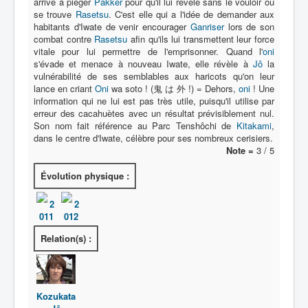
arrive à piéger
Pakker
pour qu'il lui révèle sans le vouloir où
se trouve
Rasetsu
. C'est elle qui a l'idée de demander aux
habitants d'Iwate de venir encourager
Ganriser
lors de son
combat contre
Rasetsu
afin qu'ils lui transmettent leur force
vitale pour lui permettre de l'emprisonner. Quand l'
oni
s'évade et menace à nouveau Iwate, elle révèle à
Jô
la
vulnérabilité de ses semblables aux haricots qu'on leur
lance en criant
Oni
wa soto ! (鬼 は 外 !) = Dehors,
oni
! Une
information qui ne lui est pas très utile, puisqu'il utilise par
erreur des cacahuètes avec un résultat prévisiblement nul.
Son nom fait référence au Parc Tenshôchi de
Kitakami
,
dans le centre d'Iwate, célèbre pour ses nombreux cerisiers.
Note =
3 / 5
Évolution physique :
2
2
011
012
Relation(s) :
Kozukata