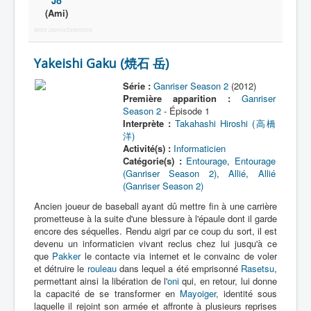
Jô
(Ami)
More Joomla Extensions
Yakeishi Gaku (焼石 岳)
Série :
Ganriser Season 2
(2012)
Première apparition :
Ganriser
Season 2
- Épisode 1
Interprète :
Takahashi Hiroshi (高橋
洋)
Activité(s) :
Informaticien
Catégorie(s) :
Entourage
,
Entourage
(Ganriser Season 2)
,
Allié
,
Allié
(Ganriser Season 2)
Ancien joueur de baseball ayant dû mettre fin à une carrière
prometteuse à la suite d'une blessure à l'épaule dont il garde
encore des séquelles. Rendu aigri par ce coup du sort, il est
devenu un informaticien vivant reclus chez lui jusqu'à ce
que
Pakker
le contacte via internet et le convainc de voler
et détruire le
rouleau
dans lequel a été emprisonné
Rasetsu
,
permettant ainsi la libération de l'
oni
qui, en retour, lui donne
la capacité de se transformer en
Mayoiger
, identité sous
laquelle il rejoint son armée et affronte à plusieurs reprises