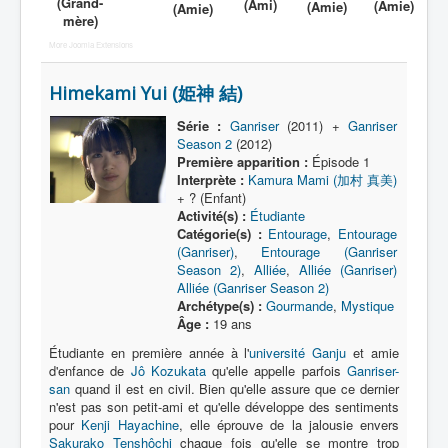
(Grand-
(Ami)
(Amie)
(Amie)
(Amie)
mère)
More Joomla Extensions
Himekami Yui (姫神 結)
Série :
Ganriser
(2011) +
Ganriser
Season 2
(2012)
Première apparition :
Épisode 1
Interprète :
Kamura Mami (加村 真美)
+ ? (Enfant)
Activité(s) :
Étudiante
Catégorie(s) :
Entourage
,
Entourage
(Ganriser)
,
Entourage (Ganriser
Season 2)
,
Alliée
,
Alliée (Ganriser)
Alliée (Ganriser Season 2)
Archétype(s) :
Gourmande
,
Mystique
Âge :
19 ans
Étudiante en première année à l'
université Ganju
et amie
d'enfance de
Jô Kozukata
qu'elle appelle parfois
Ganriser-
san
quand il est en civil. Bien qu'elle assure que ce dernier
n'est pas son petit-ami et qu'elle développe des sentiments
pour
Kenji Hayachine
, elle éprouve de la jalousie envers
Sakurako Tenshôchi
chaque fois qu'elle se montre trop