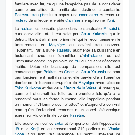
familère avec lui, ce qui ne l'empêche pas de la considérer
comme une alliée. Sa famille étant destinée à combattre
Rasetsu
,
son père
lui a appris une
incantation
et remis un
rouleau
dans lequel elle aide
Ganriser
à emprisonner l'
oni
.
Le
rouleau
est ensuite placé dans le sanctuaire
Mitsuishi
,
puis chez elle, où il est volé par
Gaku Yakeishi
qui le
détruit, libérant ainsi son prisonnier qui le récompense en le
transformant en
Mayoiger
qui devient son nouveau
lieutenant. Par la suite,
Rasetsu
augmente sa puissance en
fusionnant avec un échantillon d'
hihiirokane
, ce qui
l'immunise contre les pouvoirs de
Yui
qui se sent désormais
inutile. Dotée de beaucoup de compassion, elle est
convaincue que
Pakker
, les
Odors
et
Gaku Yakeishi
ne sont
pas foncièrement malfaisants et elle parviendra à libérer ce
dernier de l'influence corruptrice de
Mayoiger
avec l'aide de
Tôko Kurikoma
et des deux
Miroirs de la Vérité
. À noter que,
comme il cherchait les toilettes la première fois qu'elle l'a
rencontré sous sa forme humaine, elle l'appellera pendant
un moment "L'Homme des Toilettes" et n'apprendra son vrai
nom qu'en l'entendant répondre à un appel téléphonique
après leur victoire finale contre
Rasetsu
.
Elle adore les nouilles
soba
et remporte un défi l'opposant à
Jô
et à
Kenji
en en consommant 312 portions au
Wanko
Soba
. Son nom fait référence au mont Himekami de