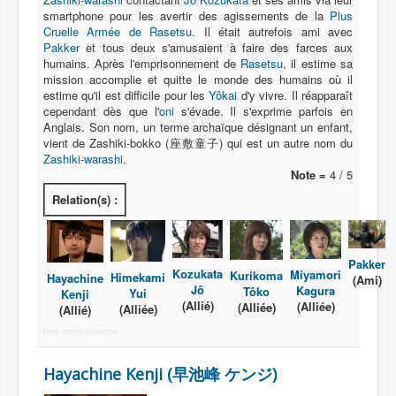
Lexique
smartphone pour les avertir des agissements de la
Plus
Cruelle Armée de Rasetsu
. Il était autrefois ami avec
Tetsujin Ganriser Season 2 (鉄神
Pakker
et tous deux s'amusaient à faire des farces aux
ガンライザー シーズン 2) = Dieu de
humains. Après l'emprisonnement de
Rasetsu
, il estime sa
fer Ganriser Saison 2
mission accomplie et quitte le monde des humains où il
estime qu'il est difficile pour les
Yôkai
d'y vivre. Il réapparaît
cependant dès que l'
oni
s'évade. Il s'exprime parfois en
Série
Anglais. Son nom, un terme archaïque désignant un enfant,
vient de Zashiki-bokko (座敷童子) qui est un autre nom du
Personnages
Zashiki-warashi
.
Note =
4 / 5
Objets
Relation(s) :
Lieux
Épisodes
Pakker
Chronologie
Kozukata
Miyamori
Kurikoma
Himekami
Hayachine
(Ami)
Jô
Kagura
Tôko
Yui
Kenji
Références
(Allié)
(Alliée)
(Alliée)
(Alliée)
(Allié)
More Joomla Extensions
Superhéros
Entourage
Hayachine Kenji (早池峰 ケンジ)
Plus Cruelle Armée de Rasetsu