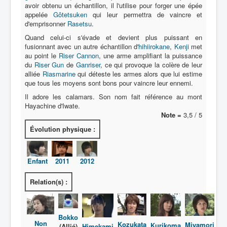
avoir obtenu un échantillon, il l'utilise pour forger une épée
appelée
Gôtetsuken
qui leur permettra de vaincre et
Protagoniste
d'emprisonner
Rasetsu
.
Quand celui-ci s'évade et devient plus puissant en
Entourage
fusionnant avec un autre échantillon d'
hihiirokane
,
Kenji
met
Antagoniste
au point le
Riser Cannon
, une arme amplifiant la puissance
du
Riser Gun
de
Ganriser
, ce qui provoque la colère de leur
Monstre
alliée
Riasmarine
qui déteste les armes alors que lui estime
que tous les moyens sont bons pour vaincre leur ennemi.
Autre
Il adore les calamars. Son nom fait référence au mont
Hayachine d'Iwate.
Animal
Note =
3,5 / 5
Race
Évolution physique :
Archétype
_
Enfant
2011
2012
[]
Relation(s) :
_
Nom
Catégorie
Bokko
Non
Kozukata
Miyamori
Kurikoma
Himekami
(Allié)