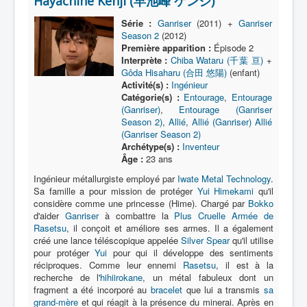
Hayachine Kenji (早池峰 ケンジ)
Lexique
Série :
Ganriser
(2011) +
Ganriser
Série
Season 2
(2012)
Première apparition :
Épisode 2
Acteur
Interprète :
Chiba Wataru (千葉 亘)
+
Gôda Hisaharu (合田 悠陽)
(enfant)
Équipe
Activité(s) :
Ingénieur
Catégorie(s) :
Entourage
,
Entourage
Personnage
(Ganriser)
,
Entourage (Ganriser
Transformation
Season 2)
,
Allié
,
Allié (Ganriser)
Allié
(Ganriser Season 2)
Équipement
Archétype(s) :
Inventeur
Âge :
23 ans
Mecha
Ingénieur métallurgiste employé par
Iwate Metal Technology
.
Sa famille a pour mission de protéger
Yui Himekami
qu'il
Objet
considère comme une princesse (Hime). Chargé par
Bokko
Lieu
d'aider
Ganriser
à combattre la
Plus Cruelle Armée de
Rasetsu
, il conçoit et améliore ses armes. Il a également
Épisode
créé une lance téléscopique appelée
Silver Spear
qu'il utilise
pour protéger
Yui
pour qui il développe des sentiments
Référence
réciproques. Comme leur ennemi
Rasetsu
, il est à la
recherche de l'
hihiirokane
, un métal fabuleux dont un
Fanservice
fragment a été incorporé au
bracelet
que lui a transmis
sa
grand-mère
et qui réagit à la présence du minerai. Après en
Générique