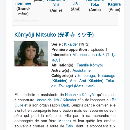
Activité
nommée
Jô
Kagura
Tôko
Yui
(Grand-
(Ami)
(Amie)
(Amie)
(Amie)
mère)
More Joomla Extensions
Kômyôji Mitsuko (光明寺 ミツ子)
Série :
Kikaider
(1972)
Première apparition :
Épisode 1
Interprète :
Mizunoe Jun (水の江 じ
ゅん)
Affiliation(s) :
Famille Kômyôji
Activité(s) :
Assistante
Catégorie(s) :
Entourage
,
Entourage
(Kikaider)
,
Ami
,
Ami (Kikaider)
,
Toku-
girl
,
Toku-girl (Metal Hero)
Fille cadette et assistante de
Nobuhiko Kômyôji
qu'elle aide
à construire l'
androïde
Jirô / Kikaider
afin de l'opposer au
Pr
Guile
et à son organisation
Dark
. Surpris par ce dernier, elle
s'enfuit en compagnie leur création mais est séparée de son
père qui perd la mémoire. Elle part à sa recherche en
compagnie de son frère
Masaru
et leur quête les amène
souvent à croiser la route de
Dark
, dont ils s'opposent aux