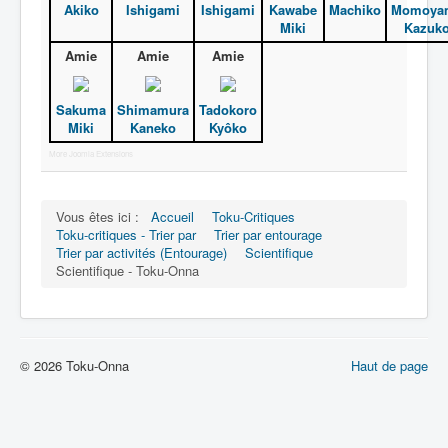
Akiko
Ishigami
Ishigami
Kawabe
Machiko
Momoya
Miki
Kazuk
Amie
Amie
Amie
Sakuma
Shimamura
Tadokoro
Miki
Kaneko
Kyôko
More Joomla Extensions
Vous êtes ici :
Accueil
Toku-Critiques
Toku-critiques - Trier par
Trier par entourage
Trier par activités (Entourage)
Scientifique
Scientifique - Toku-Onna
© 2026 Toku-Onna
Haut de page