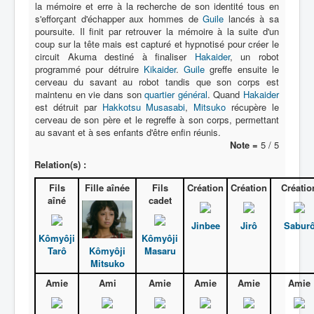
la mémoire et erre à la recherche de son identité tous en
s'efforçant d'échapper aux hommes de
Guile
lancés à sa
poursuite. Il finit par retrouver la mémoire à la suite d'un
coup sur la tête mais est capturé et hypnotisé pour créer le
circuit Akuma destiné à finaliser
Hakaider
, un robot
programmé pour détruire
Kikaider
.
Guile
greffe ensuite le
cerveau du savant au robot tandis que son corps est
maintenu en vie dans son
quartier général
. Quand
Hakaider
est détruit par
Hakkotsu Musasabi
,
Mitsuko
récupère le
cerveau de son père et le regreffe à son corps, permettant
au savant et à ses enfants d'être enfin réunis.
Note =
5 / 5
Relation(s) :
Fils
Fille aînée
Fils
Création
Création
Créatio
aîné
cadet
Jinbee
Jirô
Sabur
Kômyôji
Kômyôji
Kômyôji
Tarô
Masaru
Mitsuko
Amie
Ami
Amie
Amie
Amie
Amie