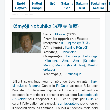
Endô
Hattori
Jirô
Sakuma
Sakuma
Tsukahara
Sayoko
Hanpei
Gen
Miki
Kazuko
More Joomla Extensions
Kômyôji Nobuhiko (光明寺 信彦)
Série :
Kikaider
(1972)
Première apparition :
Épisode 1
Interprète :
Izu Hajime (伊豆 肇)
Affiliation(s) :
Famille Kômyôji
Activité(s) :
Roboticien
Catégorie(s) :
Entourage
,
Entourage
(Kikaider)
,
Ami
,
Ami (Kikaider)
,
Mentor
,
Mentor (Metal Hero)
,
Mentor
créateur
Archétype(s) :
Amnésique
Brillant scientifique veuf et père de trois enfants:
Tarô
,
Mitsuko
et
Masaru
. Quand le
Pr Guile
fait appel à lui pour
l'assister, il découvre rapidement que son but est de
conquérir le monde et il construit en cachette l'
androïde
Jirô
/ Kikaider
pour s'opposer à lui. Il est surpris par
Guile
et
durant l'altercation qui s'ensuit,
son laboratoire
prend feu et
il disparaît dans les flammes. Il survit à l'incendie mais perd