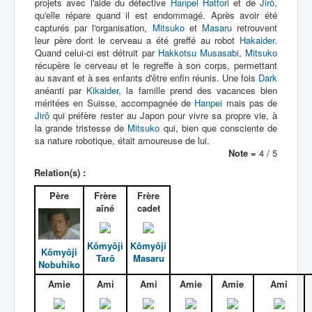
projets avec l'aide du détective
Hanpei Hattori
et de
Jirô
,
qu'elle répare quand il est endommagé. Après avoir été
capturés par l'organisation,
Mitsuko
et
Masaru
retrouvent
leur père dont le cerveau a été greffé au robot
Hakaider
.
Quand celui-ci est détruit par
Hakkotsu Musasabi
,
Mitsuko
récupère le cerveau et le regreffe à son corps, permettant
au savant et à ses enfants d'être enfin réunis. Une fois
Dark
anéanti par
Kikaider
, la famille prend des vacances bien
méritées en Suisse, accompagnée de
Hanpei
mais pas de
Jirô
qui préfère rester au Japon pour vivre sa propre vie, à
la grande tristesse de
Mitsuko
qui, bien que consciente de
sa nature robotique, était amoureuse de lui.
Note =
4 / 5
Relation(s) :
Père
Frère
Frère
aîné
cadet
Kômyôji
Kômyôji
Kômyôji
Tarô
Masaru
Nobuhiko
Amie
Ami
Ami
Amie
Amie
Ami