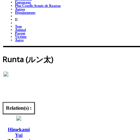
Entourage
Plus Cruelle Armée de Rasetsu
Autres
Déguisements
_
[]
_
Tous
Animal
Parent
Victime
Autre
Runta (ルン太)
Relation(s) :
Himekami
Yui