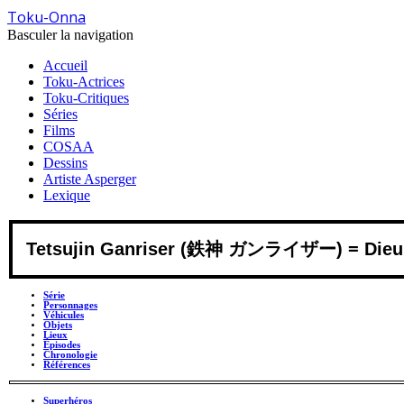
Toku-Onna
Basculer la navigation
Accueil
Toku-Actrices
Toku-Critiques
Séries
Films
COSAA
Dessins
Artiste Asperger
Lexique
Tetsujin Ganriser (鉄神 ガンライザー) = Dieu d
Série
Personnages
Véhicules
Objets
Lieux
Épisodes
Chronologie
Références
Superhéros