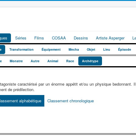
iques
Séries
Films
COSAA
Dessins
Artiste Asperger
L
e
Transformation
Équipement
Mecha
Objet
Lieu
Épisode
te
Monstre
Autre
Animal
Race
Archétype
tagoniste caractérisé par un énorme appétit et/ou un physique bedonnant. I
ment de prédilection.
lassement alphabétique
Classement chronologique