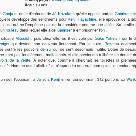
Âge :
19 ans
té Ganju
et amie d'enfance de
Jô Kozukata
qu'elle appelle parfois
Ganriser-sa
t qu'elle développe des sentiments pour
Kenji Hayachine
, elle éprouve de la ja
c lui, ce qui ne l'empêche pas de la considérer comme une alliée. Sa famill
 un
rouleau
dans lequel elle aide
Ganriser
à emprisonner l'
oni
.
anctuaire
Mitsuishi
, puis chez elle, où il est volé par
Gaku Yakeishi
qui le dé
oiger
qui devient son nouveau lieutenant. Par la suite,
Rasetsu
augmente
ise contre les pouvoirs de
Yui
qui se sent désormais inutile. Dotée de beau
ne sont pas foncièrement malfaisants et elle parviendra à libérer ce dernier de
roirs de la Vérité
. À noter que, comme il cherchait les toilettes la première
ent "L'Homme des Toilettes" et n'apprendra son vrai nom qu'en l'entendant ré
un défi l'opposant à
Jô
et à
Kenji
en en consommant 312 portions au
Wank