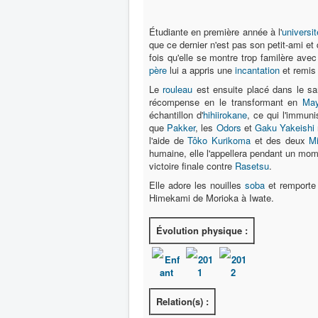
Étudiante en première année à l'
universi
que ce dernier n'est pas son petit-ami e
fois qu'elle se montre trop familère ave
père
lui a appris une
incantation
et remis
Le
rouleau
est ensuite placé dans le s
récompense en le transformant en
May
échantillon d'
hihiirokane
, ce qui l'immun
que
Pakker
, les
Odors
et
Gaku Yakeishi
l'aide de
Tôko Kurikoma
et des deux
Mi
humaine, elle l'appellera pendant un mom
victoire finale contre
Rasetsu
.
Elle adore les nouilles
soba
et remporte 
Himekami de Morioka à Iwate.
Évolution physique :
Enf
201
201
ant
1
2
Relation(s) :