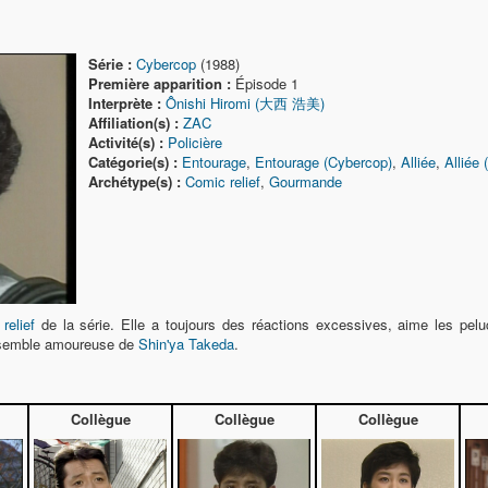
Série :
Cybercop
(1988)
Première apparition :
Épisode 1
Interprète :
Ônishi Hiromi (大西 浩美)
Affiliation(s) :
ZAC
Activité(s) :
Policière
Catégorie(s) :
Entourage
,
Entourage (Cybercop)
,
Alliée
,
Alliée
Archétype(s) :
Comic relief
,
Gourmande
relief
de la série. Elle a toujours des réactions excessives, aime les pel
e semble amoureuse de
Shin'ya Takeda
.
Collègue
Collègue
Collègue