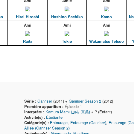
Ami
Amie
Ami
an
Hirai Hiroshi
Hoshino Sachiko
Kamo
Na
Ami
Ami
Ami
Raita
Tokio
Wakamatsu Tetsuo
Y
Série :
Ganriser
(2011) +
Ganriser Season 2
(2012)
Première apparition :
Épisode 1
Interprète :
Kamura Mami (加村 真美)
+ ? (Enfant)
Activité(s) :
Étudiante
Catégorie(s) :
Entourage
,
Entourage (Ganriser)
,
Entourage (Ga
Alliée (Ganriser Season 2)
Archétype(s) :
Gourmande
,
Mystique