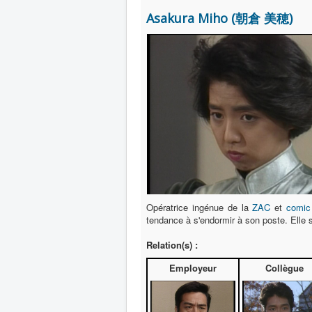
Asakura Miho (朝倉 美穂)
Opératrice ingénue de la
ZAC
et
comic 
tendance à s'endormir à son poste. Ell
Relation(s) :
Employeur
Collègue