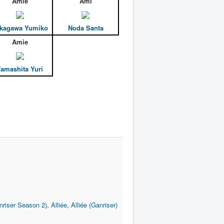
Amie
Ami
kagawa Yumiko
Noda Santa
Amie
amashita Yuri
nriser Season 2)
,
Alliée
,
Alliée (Ganriser)