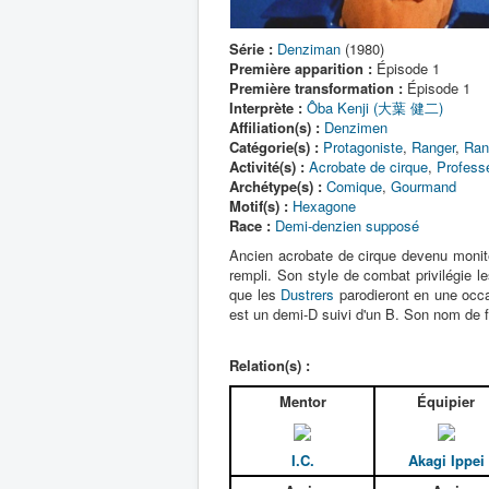
Série :
Denziman
(1980)
Première apparition :
Épisode 1
Première transformation :
Épisode 1
Interprète :
Ôba Kenji (大葉 健二)
Affiliation(s) :
Denzimen
Catégorie(s) :
Protagoniste
,
Ranger
,
Ran
Activité(s) :
Acrobate de cirque
,
Profess
Archétype(s) :
Comique
,
Gourmand
Motif(s) :
Hexagone
Race :
Demi-denzien supposé
Ancien acrobate de cirque devenu monite
rempli. Son style de combat privilégie l
que les
Dustrers
parodieront en une occ
est un demi-D suivi d'un B. Son nom de fa
Relation(s) :
Mentor
Équipier
I.C.
Akagi Ippei