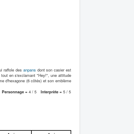
ui raffole des
anpans
dont son casier est
 tout en s'exclamant "Hey!", une attitude
me d'hexagone (6 côtés) et son emblème
Personnage =
4 / 5
Interprète =
5 / 5