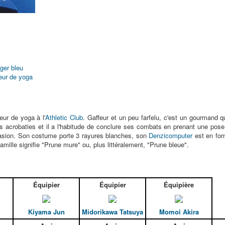
ger bleu
eur de yoga
ur de yoga à l'
Athletic Club
. Gaffeur et un peu farfelu, c'est un gourmand q
es acrobaties et il a l'habitude de conclure ses combats en prenant une pose
asion. Son costume porte 3 rayures blanches, son
Denzicomputer
est en for
mille signifie "Prune mure" ou, plus littéralement, "Prune bleue".
Équipier
Équipier
Équipière
Kiyama Jun
Midorikawa Tatsuya
Momoi Akira