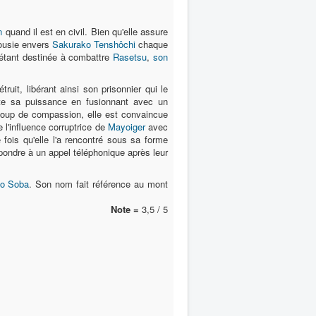
n
quand il est en civil. Bien qu'elle assure
lousie envers
Sakurako Tenshôchi
chaque
e étant destinée à combattre
Rasetsu
,
son
truit, libérant ainsi son prisonnier qui le
 sa puissance en fusionnant avec un
coup de compassion, elle est convaincue
 l'influence corruptrice de
Mayoiger
avec
 fois qu'elle l'a rencontré sous sa forme
pondre à un appel téléphonique après leur
o Soba
. Son nom fait référence au mont
Note =
3,5 / 5