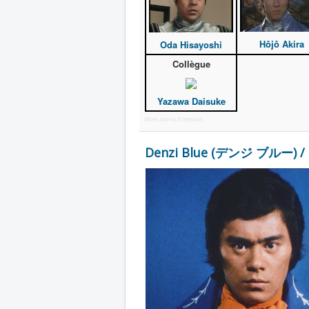
Hôjô Akira
Oda Hisayoshi
Collègue
Yazawa Daisuke
More Joomla Extensions
Denzi Blue (デンジ ブルー) /