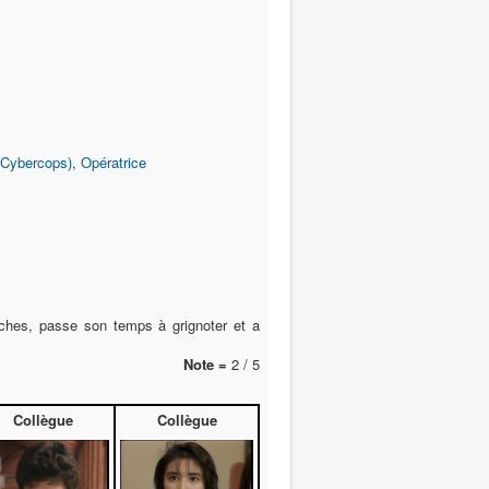
 (Cybercops)
,
Opératrice
uches, passe son temps à grignoter et a
Note =
2 / 5
Collègue
Collègue