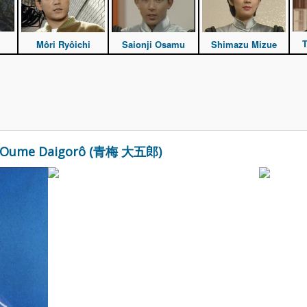
T
Môri Ryôichi
Saionji Osamu
Shimazu Mizue
 Oume Daigorô (青梅 大五郎)