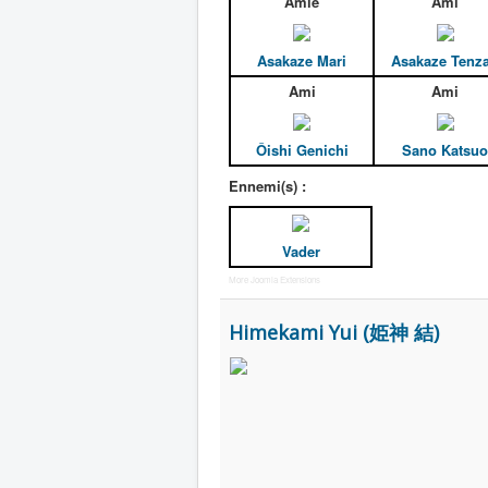
Amie
Ami
Asakaze Mari
Asakaze Tenz
Ami
Ami
Ôishi Genichi
Sano Katsuo
Ennemi(s) :
Vader
More Joomla Extensions
Himekami Yui (姫神 結)