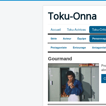
Toku-Onna
Accueil
Toku-Actrices
Toku-Crit
Série
Acteur
Équipe
Personnag
Protagoniste
Entourage
Antagonis
Gourmand
Pro
ali
C