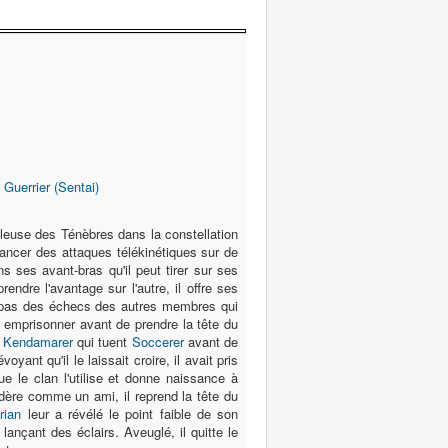
,
Guerrier (Sentai)
buleuse des Ténèbres dans la constellation
ncer des attaques télékinétiques sur de
s ses avant-bras qu'il peut tirer sur ses
ndre l'avantage sur l'autre, il offre ses
 pas des échecs des autres membres qui
t emprisonner avant de prendre la tête du
e
Kendamarer
qui tuent
Soccerer
avant de
oyant qu'il le laissait croire, il avait pris
e le clan l'utilise et donne naissance à
idère comme un ami, il reprend la tête du
rian
leur a révélé le point faible de son
lançant des éclairs. Aveuglé, il quitte le