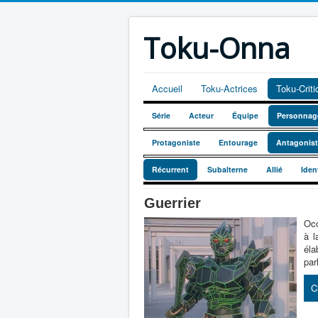
Toku-Onna
Accueil
Toku-Actrices
Toku-Crit
Série
Acteur
Équipe
Personnag
Protagoniste
Entourage
Antagonis
Récurrent
Subalterne
Allié
Iden
Guerrier
Occ
à l
éla
par
C