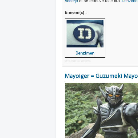
Vaderjô
et se retrouve face aux
Denzime
Ennemi(s) :
Denzimen
More Joomla Extensions
Mayoiger = Guzumeki Ma