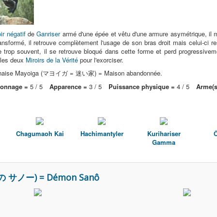
ir négatif
de
Ganriser
armé d'une épée et vêtu d'une armure asymétrique, il m
ransformé, il retrouve complètement l'usage de son bras droit mais celui-ci 
me trop souvent, il se retrouve bloqué dans cette forme et perd progressivem
t les deux
Miroirs de la Vérité
pour l'exorciser.
japonaise Mayoiga (マヨイガ = 迷い家) = Maison abandonnée.
sonnage =
5 / 5
Apparence =
3 / 5
Puissance physique =
4 / 5
Arme(s
Chagumaoh Kai
Hachimantyler
Kurihariser
Gamma
の サノー) = Démon Sanô