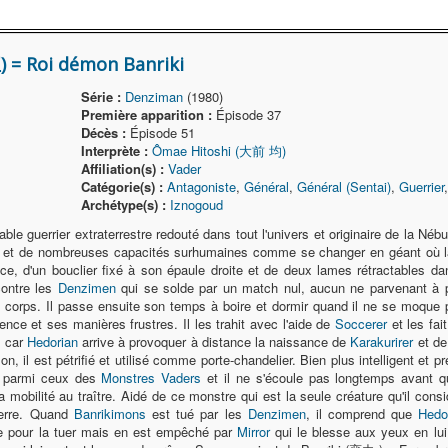
= Roi démon Banriki
Série :
Denziman
(1980)
Première apparition :
Épisode 37
Décès :
Épisode 51
Interprète :
Ômae Hitoshi (大前 均)
Affiliation(s) :
Vader
Catégorie(s) :
Antagoniste
,
Général
,
Général (Sentai)
,
Guerrier
Archétype(s) :
Iznogoud
le guerrier extraterrestre redouté dans tout l'univers et originaire de la Né
 et de nombreuses capacités surhumaines comme se changer en géant où la
ce, d'un bouclier fixé à son épaule droite et de deux lames rétractables dan
contre les
Denzimen
qui se solde par un match nul, aucun ne parvenant à pre
orps. Il passe ensuite son temps à boire et dormir quand il ne se moque
lence et ses manières frustres. Il les trahit avec l'aide de
Soccerer
et les fai
e car
Hedorian
arrive à provoquer à distance la naissance de
Karakurirer
et d
n, il est pétrifié et utilisé comme porte-chandelier. Bien plus intelligent et prév
al parmi ceux des
Monstres Vaders
et il ne s'écoule pas longtemps avant qu
mobilité au traître. Aidé de ce monstre qui est la seule créature qu'il cons
Terre. Quand
Banrikimons
est tué par les
Denzimen
, il comprend que
Hedo
lule pour la tuer mais en est empêché par
Mirror
qui le blesse aux yeux en lui 