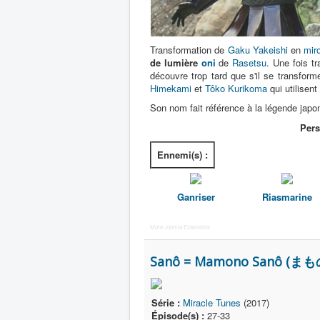
Transformation de
Gaku Yakeishi
en
miro
de lumière
oni
de
Rasetsu
. Une fois t
découvre trop tard que s'il se transfor
Himekami
et
Tôko Kurikoma
qui utilisen
Son nom fait référence à la légende 
Per
Ennemi(s) :
Ganriser
Riasmarine
More Joomla Extensions
Sanô = Mamono Sanô (まも
Série :
Miracle Tunes
(2017)
Épisode(s) :
27-33