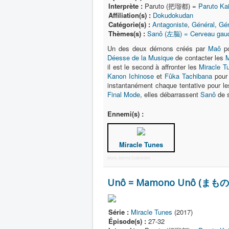
Interprète :
Paruto (把瑠都) =
Paruto K
Affiliation(s) :
Dokudokudan
Catégorie(s) :
Antagoniste
,
Général
,
Gén
Thèmes(s) :
Sanô (左脳) = Cerveau gau
Un des deux démons créés par
Maô
po
Déesse de la Musique
de contacter les
M
il est le second à affronter les
Miracle T
Kanon Ichinose
et
Fûka Tachibana
pour 
instantanément chaque tentative pour les 
Final Mode
, elles débarrassent
Sanô
de s
Ennemi(s) :
Miracle Tunes
More Joomla Extensions
Unô = Mamono Unô (まもの
Série :
Miracle Tunes
(2017)
Épisode(s) :
27-32