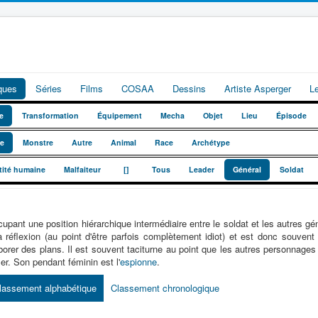
iques
Séries
Films
COSAA
Dessins
Artiste Asperger
L
e
Transformation
Équipement
Mecha
Objet
Lieu
Épisode
te
Monstre
Autre
Animal
Race
Archétype
_
_
tité humaine
Malfaiteur
[]
Tous
Leader
Général
Soldat
upant une position hiérarchique intermédiaire entre le soldat et les autres génér
a réflexion (au point d'être parfois complètement idiot) et est donc souven
borer des plans. Il est souvent taciturne au point que les autres personnages s
ler. Son pendant féminin est l'
espionne
.
lassement alphabétique
Classement chronologique