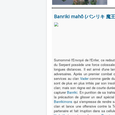
Banriki mahô (バンリキ 魔王) 
Surnommé l'Envoyé de l'Enfer, ce redoutab
du Serpent possède une force colossale
longues distances. Il est armé d'une lan
adversaires. Après un premier combat 
services au clan
Vader
comme garde du c
sont de plus en plus irrités par son inso
clan; mais son règne est de courte duré
capturer
Banriki
. En punition de sa trahiso
la précaution de glisser un œuf spéci
Banrikimons
qui s'empresse de rendre sa 
clan et lance une offensive contre la 
partenaire et fait irruption dans sa cel