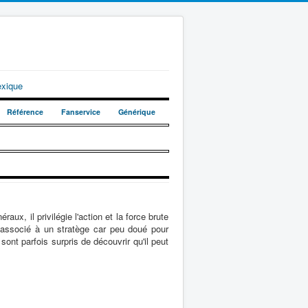
exique
Référence
Fanservice
Générique
aux, il privilégie l'action et la force brute
t associé à un stratège car peu doué pour
ont parfois surpris de découvrir qu'il peut