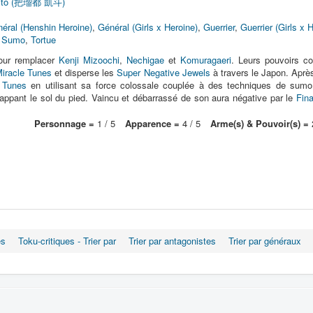
aito (把瑠都 凱斗)
éral (Henshin Heroine)
,
Général (Girls x Heroine)
,
Guerrier
,
Guerrier (Girls x 
,
Sumo
,
Tortue
ur remplacer
Kenji Mizoochi
,
Nechigae
et
Komuragaeri
. Leurs pouvoirs co
iracle Tunes
et disperse les
Super Negative Jewels
à travers le Japon. Aprè
 Tunes
en utilisant sa force colossale couplée à des techniques de sum
ppant le sol du pied. Vaincu et débarrassé de son aura négative par le
Fin
Personnage =
1 / 5
Apparence =
4 / 5
Arme(s) & Pouvoir(s) =
2
es
Toku-critiques - Trier par
Trier par antagonistes
Trier par généraux