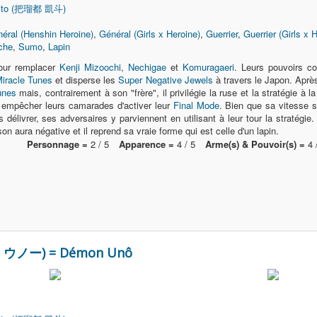
aito (把瑠都 凱斗)
éral (Henshin Heroine)
,
Général (Girls x Heroine)
,
Guerrier
,
Guerrier (Girls x 
che
,
Sumo
,
Lapin
ur remplacer
Kenji Mizoochi
,
Nechigae
et
Komuragaeri
. Leurs pouvoirs co
iracle Tunes
et disperse les
Super Negative Jewels
à travers le Japon. Aprè
unes
mais, contrairement à son "frère", il privilégie la ruse et la stratégie à
empêcher leurs camarades d'activer leur
Final Mode
. Bien que sa vitesse s
délivrer, ses adversaires y parviennent en utilisant à leur tour la stratégie
on aura négative et il reprend sa vraie forme qui est celle d'un lapin.
Personnage =
2 / 5
Apparence =
4 / 5
Arme(s) & Pouvoir(s) =
4 
 ウノー) = Démon Unô