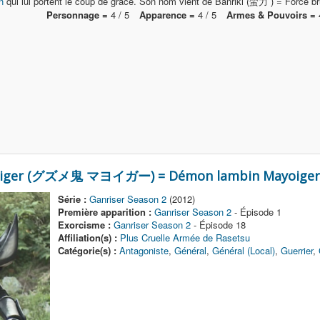
n
qui lui portent le coup de grâce. Son nom vient de Banriki (蛮力 ) = Force br
Personnage =
4 / 5
Apparence =
4 / 5
Armes & Pouvoirs =
4
yoiger (グズメ鬼 マヨイガー) = Démon lambin Mayoiger
Série :
Ganriser Season 2
(2012)
Première apparition :
Ganriser Season 2
- Épisode 1
Exorcisme :
Ganriser Season 2
- Épisode 18
Affiliation(s) :
Plus Cruelle Armée de Rasetsu
Catégorie(s) :
Antagoniste
,
Général
,
Général (Local)
,
Guerrier
,