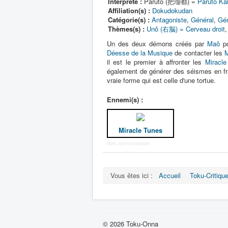
Interprète :
Paruto (把瑠都) =
Paruto K
Affiliation(s) :
Dokudokudan
Catégorie(s) :
Antagoniste
,
Général
,
Gén
Thèmes(s) :
Unô (右脳) = Cerveau droit
Un des deux démons créés par
Maô
po
Déesse de la Musique
de contacter les
M
il est le premier à affronter les
Miracle
également de générer des séismes en fra
vraie forme qui est celle d'une tortue.
Ennemi(s) :
Miracle Tunes
More Joomla Extensions
Vous êtes ici :
Accueil
Toku-Critiqu
© 2026 Toku-Onna