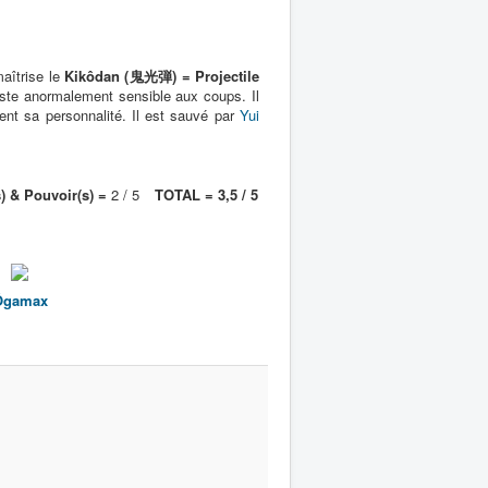
aîtrise le
Kikôdan (鬼光弾) = Projectile
reste anormalement sensible aux coups. Il
ent sa personnalité. Il est sauvé par
Yui
) & Pouvoir(s) =
2 / 5
TOTAL = 3,5 / 5
Ôgamax