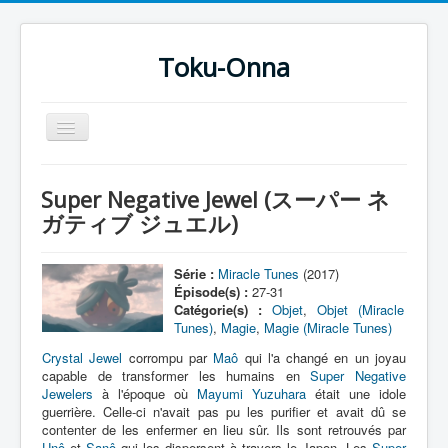
Toku-Onna
Basculer
la
navigation
Accueil
Super Negative Jewel (スーパー ネ
Toku-Actrices
ガティブ ジュエル)
Toku-Critiques
Série :
Miracle Tunes
(2017)
Séries
Épisode(s) :
27-31
Catégorie(s) :
Objet
,
Objet (Miracle
Films
Tunes)
,
Magie
,
Magie (Miracle Tunes)
COSAA
Crystal Jewel
corrompu par
Maô
qui l'a changé en un joyau
capable de transformer les humains en
Super Negative
Dessins
Jewelers
à l'époque où
Mayumi Yuzuhara
était une idole
guerrière. Celle-ci n'avait pas pu les purifier et avait dû se
Artiste Asperger
contenter de les enfermer en lieu sûr. Ils sont retrouvés par
Unô
et
Sanô
qui les dispersent à travers le Japon. Les
Super