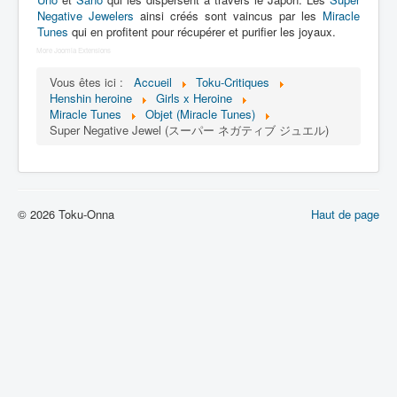
Lexique
Negative Jewelers
ainsi créés sont vaincus par les
Miracle
Tunes
qui en profitent pour récupérer et purifier les joyaux.
Idol senshi Miracle Tunes ! (アイ
More Joomla Extensions
ドル 戦士 ミラクル ちゅーんず !) =
Idoles guerrières Miracle Tunes !
Vous êtes ici :
Accueil
Toku-Critiques
Henshin heroine
Girls x Heroine
Miracle Tunes
Objet (Miracle Tunes)
Série
Super Negative Jewel (スーパー ネガティブ ジュエル)
Personnages
Véhicules
Objets
© 2026 Toku-Onna
Haut de page
Lieux
Épisodes
Chronologie
Références
Tous
Armes de Dokudokudan