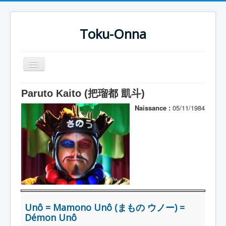
Toku-Onna
Basculer
la
navigation
Accueil
Paruto Kaito (把瑠都 凱斗)
Toku-Actrices
Naissance :
05/11/1984
Toku-Critiques
Séries
Films
COSAA
Dessins
Unô = Mamono Unô (まもの ウノー) =
Artiste Asperger
Démon Unô