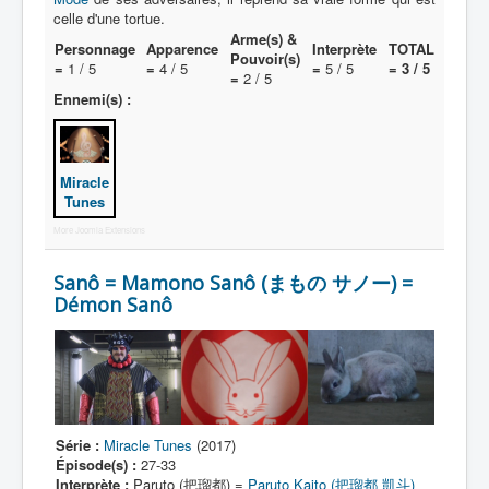
celle d'une tortue.
Arme(s) &
A
Personnage
Apparence
Interprète
TOTAL
Pouvoir(s)
=
1 / 5
=
4 / 5
=
5 / 5
= 3 / 5
=
2 / 5
B
Ennemi(s) :
C
D
Miracle
E
Tunes
F
More Joomla Extensions
G
Sanô = Mamono Sanô (まもの サノー) =
Démon Sanô
H
I
J
K
Série :
Miracle Tunes
(2017)
L
Épisode(s) :
27-33
Interprète :
Paruto (把瑠都) =
Paruto Kaito (把瑠都 凱斗)
M