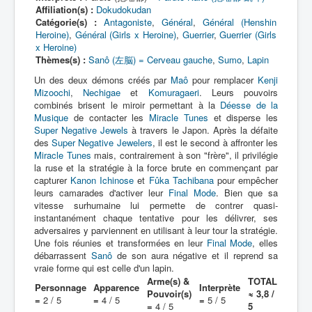
Affiliation(s) :
Dokudokudan
Catégorie(s) :
Antagoniste
,
Général
,
Général (Henshin
N
Heroine)
,
Général (Girls x Heroine)
,
Guerrier
,
Guerrier (Girls
x Heroine)
O
Thèmes(s) :
Sanô (左脳) = Cerveau gauche
,
Sumo
,
Lapin
P
Un des deux démons créés par
Maô
pour remplacer
Kenji
Mizoochi
,
Nechigae
et
Komuragaeri
. Leurs pouvoirs
Q
combinés brisent le miroir permettant à la
Déesse de la
Musique
de contacter les
Miracle Tunes
et disperse les
R
Super Negative Jewels
à travers le Japon. Après la défaite
des
S
Super Negative Jewelers
, il est le second à affronter les
Miracle Tunes
mais, contrairement à son "frère", il privilégie
T
la ruse et la stratégie à la force brute en commençant par
capturer
Kanon Ichinose
et
Fûka Tachibana
pour empêcher
U
leurs camarades d'activer leur
Final Mode
. Bien que sa
vitesse surhumaine lui permette de contrer quasi-
V
instantanément chaque tentative pour les délivrer, ses
adversaires y parviennent en utilisant à leur tour la stratégie.
W
Une fois réunies et transformées en leur
Final Mode
, elles
débarrassent
Sanô
de son aura négative et il reprend sa
X
vraie forme qui est celle d'un lapin.
Arme(s) &
TOTAL
Y
Personnage
Apparence
Interprète
Pouvoir(s)
≈ 3,8 /
=
2 / 5
=
4 / 5
=
5 / 5
=
4 / 5
5
Z