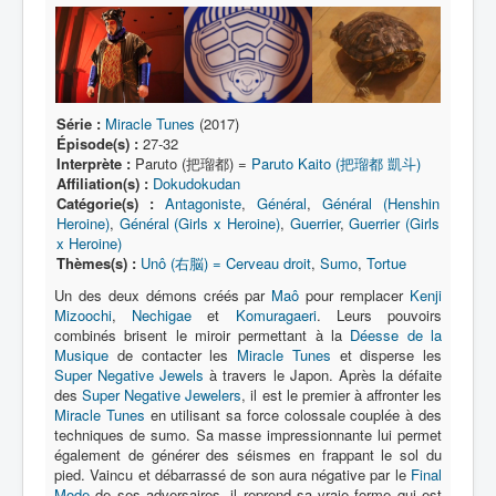
Lexique
Série
Acteur
Équipe
Série :
Miracle Tunes
(2017)
Épisode(s) :
27-32
Personnage
Interprète :
Paruto (把瑠都) =
Paruto Kaito (把瑠都 凱斗)
Affiliation(s) :
Dokudokudan
Transformation
Catégorie(s) :
Antagoniste
,
Général
,
Général (Henshin
Heroine)
,
Général (Girls x Heroine)
,
Guerrier
,
Guerrier (Girls
Équipement
x Heroine)
Thèmes(s) :
Unô (右脳) = Cerveau droit
,
Sumo
,
Tortue
Mecha
Un des deux démons créés par
Maô
pour remplacer
Kenji
Objet
Mizoochi
,
Nechigae
et
Komuragaeri
. Leurs pouvoirs
combinés brisent le miroir permettant à la
Déesse de la
Lieu
Musique
de contacter les
Miracle Tunes
et disperse les
Super Negative Jewels
à travers le Japon. Après la défaite
Épisode
des
Super Negative Jewelers
, il est le premier à affronter les
Miracle Tunes
en utilisant sa force colossale couplée à des
Référence
techniques de sumo. Sa masse impressionnante lui permet
également de générer des séismes en frappant le sol du
Fanservice
pied. Vaincu et débarrassé de son aura négative par le
Final
Mode
de ses adversaires, il reprend sa vraie forme qui est
Générique