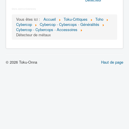
Lexique
More Joomla Extensions
Dennô keisatsu Cybercop (電脳 警
察 サイバーコップ) = Police
Vous êtes ici :
Accueil
Toku-Critiques
Toho
Cybercop
cerveau électronique Cybercop
Cybercop - Cybercops - Généralités
Cybercop - Cybercops - Accessoires
Détecteur de métaux
Série
Personnages
Mechas
© 2026 Toku-Onna
Haut de page
Objets
Lieux
Épisodes
Chronologie
Références
Fanservice
Cybercops