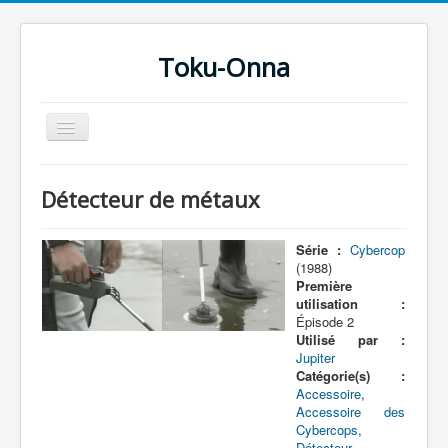
Toku-Onna
Basculer
la
navigation
Accueil
Détecteur de métaux
Toku-Actrices
Toku-Critiques
Série :
Cybercop
(1988)
Séries
Première
utilisation :
Films
Épisode 2
Utilisé par :
COSAA
Jupiter
Catégorie(s) :
Dessins
Accessoire
,
Accessoire des
Artiste Asperger
Cybercops
,
Détecteur