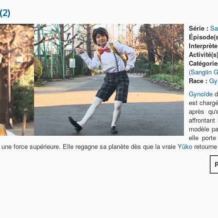
2)
Série :
Sa
Épisode(s
Interprète
Activité(s)
Catégorie
(Sangiin 
Race :
Gy
Gynoïde
d
est charg
après qu'
affrontant
modèle pa
elle port
une force supérieure. Elle regagne sa planète dès que la vraie
Yûko
retourne 
P