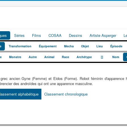
iques
Séries
Films
COSAA
Dessins
Artiste Asperger
L
e
Transformation
Équipement
Mecha
Objet
Lieu
Épisode
_
_
te
Monstre
Autre
Animal
Race
Archétype
[]
Nom
grec ancien Gyne (Femme) et Eidos (Forme). Robot féminin d'apparence h
férencier des androïdes qui ont une apparence masculine.
lassement alphabétique
Classement chronologique