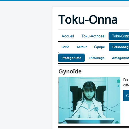
Toku-Onna
Accueil
Toku-Actrices
Toku-Crit
Série
Acteur
Équipe
Personnag
Protagoniste
Entourage
Antagonis
Gynoïde
Du 
dif
C