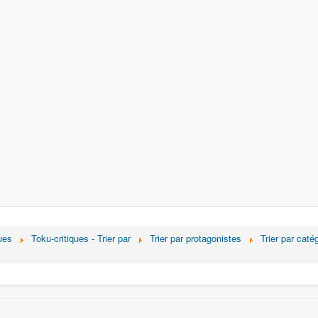
ues
Toku-critiques - Trier par
Trier par protagonistes
Trier par caté