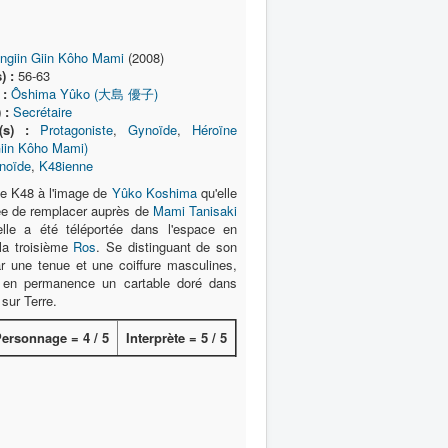
ngiin Giin Kôho Mami
(2008)
) :
56-63
 :
Ôshima Yûko (大島 優子)
 :
Secrétaire
(s) :
Protagoniste
,
Gynoïde
,
Héroïne
Giin Kôho Mami)
noïde
,
K48ienne
e K48 à l'image de
Yûko Koshima
qu'elle
ée de remplacer auprès de
Mami Tanisaki
elle a été téléportée dans l'espace en
 la troisième
Ros
. Se distinguant de son
r une tenue et une coiffure masculines,
e en permanence un cartable doré dans
sur Terre.
ersonnage = 4 / 5
Interprète = 5 / 5