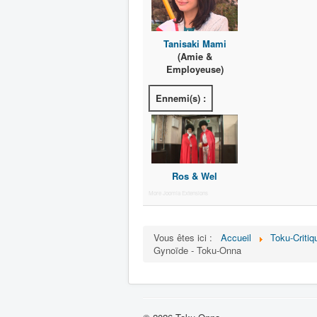
Tanisaki Mami
(Amie &
Employeuse)
Ennemi(s) :
Ros & Wel
More Joomla Extensions
Vous êtes ici :
Accueil
Toku-Critiq
Gynoïde - Toku-Onna