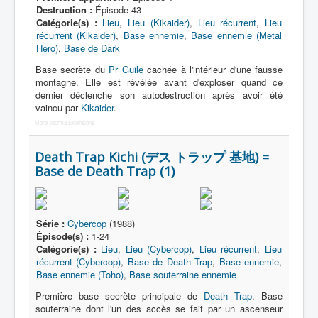
Destruction :
Épisode 43
Catégorie(s) :
Lieu
,
Lieu (Kikaider)
,
Lieu récurrent
,
Lieu
récurrent (Kikaider)
,
Base ennemie
,
Base ennemie (Metal
Hero)
,
Base de Dark
Base secrète du
Pr Guile
cachée à l'intérieur d'une fausse
montagne. Elle est révélée avant d'exploser quand ce
dernier déclenche son autodestruction après avoir été
vaincu par
Kikaider
.
More Joomla Extensions
Death Trap Kichi (デス トラップ 基地) =
Base de Death Trap (1)
Série :
Cybercop
(1988)
Épisode(s) :
1-24
Catégorie(s) :
Lieu
,
Lieu (Cybercop)
,
Lieu récurrent
,
Lieu
récurrent (Cybercop)
,
Base de Death Trap
,
Base ennemie
,
Base ennemie (Toho)
,
Base souterraine ennemie
Première base secrète principale de
Death Trap
. Base
souterraine dont l'un des accès se fait par un ascenseur