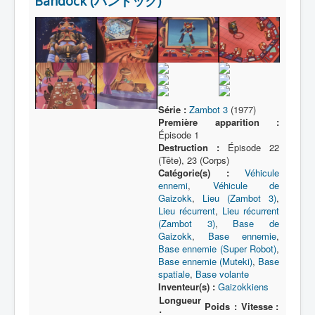
Bandock (バンドック)
Lexique
Série
Acteur
Équipe
Personnage
Série :
Zambot 3
(1977)
Première apparition :
Transformation
Épisode 1
Destruction :
Épisode 22
Équipement
(Tête), 23 (Corps)
Mecha
Catégorie(s) :
Véhicule
ennemi
,
Véhicule de
Objet
Gaizokk
,
Lieu (Zambot 3)
,
Lieu récurrent
,
Lieu récurrent
Lieu
(Zambot 3)
,
Base de
Gaizokk
,
Base ennemie
,
Épisode
Base ennemie (Super Robot)
,
Base ennemie (Muteki)
,
Base
Référence
spatiale
,
Base volante
Inventeur(s) :
Gaizokkiens
Fanservice
Longueur
Poids :
Vitesse :
:
Générique