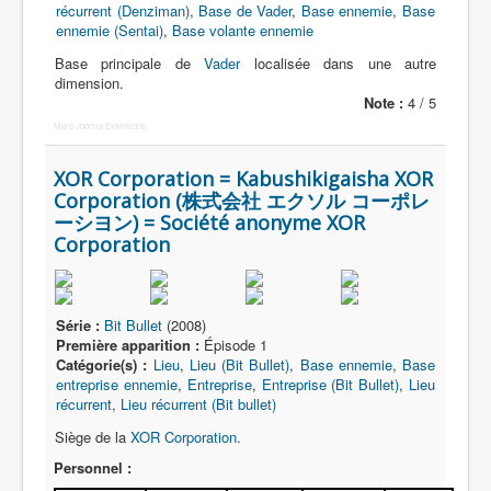
récurrent (Denziman)
,
Base de Vader
,
Base ennemie
,
Base
ennemie (Sentai)
,
Base volante ennemie
Base principale de
Vader
localisée dans une autre
dimension.
Note :
4 / 5
More Joomla Extensions
XOR Corporation = Kabushikigaisha XOR
Corporation (株式会社 エクソル コーポレ
ーシヨン) = Société anonyme XOR
Corporation
Série :
Bit Bullet
(2008)
Première apparition :
Épisode 1
Catégorie(s) :
Lieu
,
Lieu (Bit Bullet)
,
Base ennemie
,
Base
entreprise ennemie
,
Entreprise
,
Entreprise (Bit Bullet)
,
Lieu
récurrent
,
Lieu récurrent (Bit bullet)
Siège de la
XOR Corporation
.
Personnel :