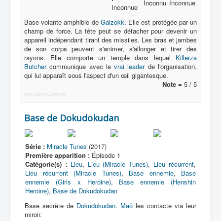
Inconnu
Inconnue
Inconnue
Nom
Base volante amphibie de
Gaizokk
. Elle est protégée par un
champ de force. La tête peut se détacher pour devenir un
Catégorie
appareil indépendant tirant des missiles. Les bras et jambes
de son corps peuvent s'animer, s'allonger et tirer des
Base héroïque
rayons. Elle comporte un temple dans lequel
Killerza
Butcher
communique avec le
vrai leader
de l'organisation,
Base ennemie
qui lui apparaît sous l'aspect d'un œil gigantesque.
Note =
5 / 5
More Joomla Extensions
Base de Dokudokudan
Série :
Miracle Tunes
(2017)
Première apparition :
Épisode 1
Catégorie(s) :
Lieu
,
Lieu (Miracle Tunes)
,
Lieu récurrent
,
Lieu récurrent (Miracle Tunes)
,
Base ennemie
,
Base
ennemie (Girls x Heroine)
,
Base ennemie (Henshin
Heroine)
,
Base de Dokudokudan
Base secrète de
Dokudokudan
.
Maô
les contacte via leur
miroir.