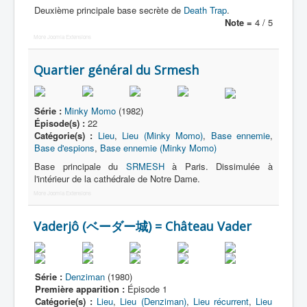
Deuxième principale base secrète de
Death Trap
.
Note =
4 / 5
More Joomla Extensions
Quartier général du Srmesh
Série :
Minky Momo
(1982)
Épisode(s) :
22
Catégorie(s) :
Lieu
,
Lieu (Minky Momo)
,
Base ennemie
,
Base d'espions
,
Base ennemie (Minky Momo)
Base principale du
SRMESH
à Paris. Dissimulée à
l'intérieur de la cathédrale de Notre Dame.
More Joomla Extensions
Vaderjô (ベーダー城) = Château Vader
Série :
Denziman
(1980)
Première apparition :
Épisode 1
Catégorie(s) :
Lieu
,
Lieu (Denziman)
,
Lieu récurrent
,
Lieu