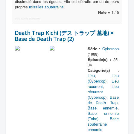
dissimulé dans les égouts. Elle est détruite par un de leurs
propres
missiles souterrains
.
Note =
1 / 5
More Joomla Extensions
Death Trap Kichi (デス トラップ 基地) =
Base de Death Trap (2)
Série :
Cybercop
(1988)
Épisode(s) :
25-
34
Catégorie(s) :
Lieu
,
Lieu
(Cybercop)
,
Lieu
récurrent
,
Lieu
récurrent
(Cybercop)
,
Base
de Death Trap
,
Base ennemie
,
Base ennemie
(Toho)
,
Base
souterraine
ennemie