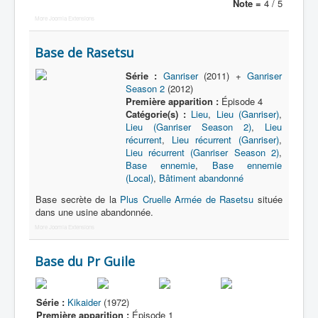
Note =
4 / 5
More Joomla Extensions
Base de Rasetsu
Série :
Ganriser
(2011) +
Ganriser
Season 2
(2012)
Première apparition :
Épisode 4
Catégorie(s) :
Lieu
,
Lieu (Ganriser)
,
Lieu (Ganriser Season 2)
,
Lieu
récurrent
,
Lieu récurrent (Ganriser)
,
Lieu récurrent (Ganriser Season 2)
,
Base ennemie
,
Base ennemie
(Local)
,
Bâtiment abandonné
Base secrète de la
Plus Cruelle Armée de Rasetsu
située
dans une usine abandonnée.
More Joomla Extensions
Base du Pr Guile
Série :
Kikaider
(1972)
Première apparition :
Épisode 1