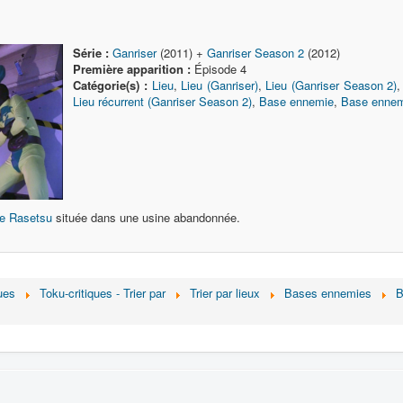
Série :
Ganriser
(2011) +
Ganriser Season 2
(2012)
Première apparition :
Épisode 4
Catégorie(s) :
Lieu
,
Lieu (Ganriser)
,
Lieu (Ganriser Season 2)
Lieu récurrent (Ganriser Season 2)
,
Base ennemie
,
Base ennem
de Rasetsu
située dans une usine abandonnée.
ues
Toku-critiques - Trier par
Trier par lieux
Bases ennemies
B