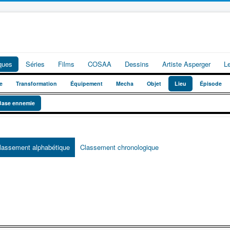
iques
Séries
Films
COSAA
Dessins
Artiste Asperger
L
e
Transformation
Équipement
Mecha
Objet
Lieu
Épisode
Base ennemie
lassement alphabétique
Classement chronologique