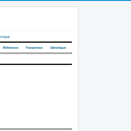
exique
Référence
Fanservice
Générique