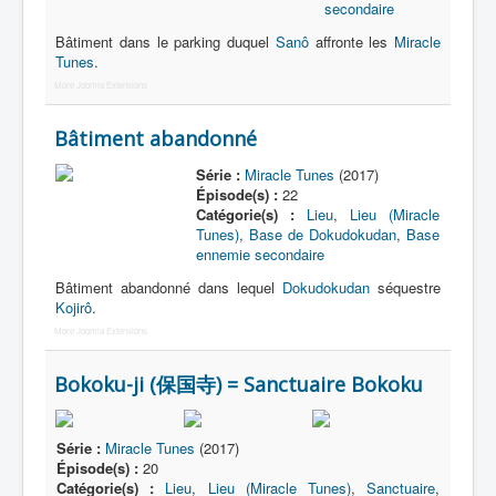
secondaire
Bâtiment dans le parking duquel
Sanô
affronte les
Miracle
Tunes
.
More Joomla Extensions
Bâtiment abandonné
Série :
Miracle Tunes
(2017)
Épisode(s) :
22
Catégorie(s) :
Lieu
,
Lieu (Miracle
Tunes)
,
Base de Dokudokudan
,
Base
ennemie secondaire
Bâtiment abandonné dans lequel
Dokudokudan
séquestre
Kojirô
.
More Joomla Extensions
Bokoku-ji (保国寺) = Sanctuaire Bokoku
Série :
Miracle Tunes
(2017)
Épisode(s) :
20
Catégorie(s) :
Lieu
,
Lieu (Miracle Tunes)
,
Sanctuaire
,