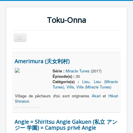
Toku-Onna
Basculer
la
navigation
Accueil
Amerimura (天女利村)
Toku-Actrices
Série :
Miracle Tunes
(2017)
Toku-Critiques
Épisode(s) :
30
Catégorie(s) :
Lieu
,
Lieu (Miracle
Séries
Tunes)
,
Ville
,
Ville (Miracle Tunes)
Films
Village de pêcheurs d'où sont originaires
Akari
et
Hikari
Shiratori
.
COSAA
More Joomla Extensions
Dessins
Angie = Shiritsu Angie Gakuen (私立 アン
Artiste Asperger
ジー 学園) = Campus privé Angie