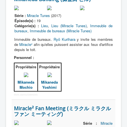
Série :
Miracle Tunes
(2017)
Épisode(s) :
19
Catégorie(s) :
Lieu
,
Lieu (Miracle Tunes)
,
Immeuble de
bureaux
,
Immeuble de bureaux (Miracle Tunes)
Immeuble de bureaux.
Ryô Kurihara
y invite les membres
de
Miracle²
afin qu'elles puissent assister aux feux d'artifice
depuis le toit.
Personnel :
Propriétaire
Propriétaire
Mikaneda
Mikaneda
Mochio
Yoshimi
More Joomla Extensions
Miracle² Fan Meeting (ミラクル ミラクル
ファン ミーティング)
Série :
Miracle