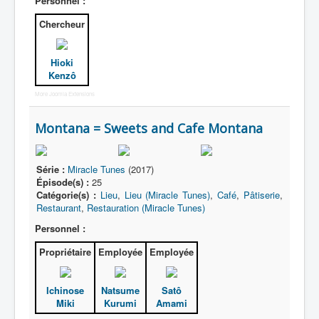
Personnel :
Chercheur
Hioki
Kenzô
More Joomla Extensions
Montana = Sweets and Cafe Montana
Série :
Miracle Tunes
(2017)
Épisode(s) :
25
Catégorie(s) :
Lieu
,
Lieu (Miracle Tunes)
,
Café
,
Pâtiserie
,
Restaurant
,
Restauration (Miracle Tunes)
Personnel :
Propriétaire
Employée
Employée
Ichinose
Natsume
Satô
Miki
Kurumi
Amami