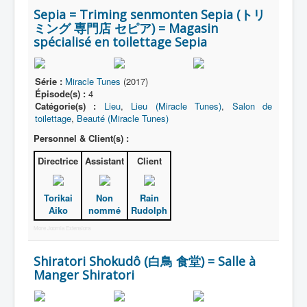
Sepia = Triming senmonten Sepia (トリ
ミング 専門店 セピア) = Magasin
spécialisé en toilettage Sepia
Série :
Miracle Tunes
(2017)
Épisode(s) :
4
Catégorie(s) :
Lieu
,
Lieu (Miracle Tunes)
,
Salon de
toilettage
,
Beauté (Miracle Tunes)
Personnel & Client(s) :
Directrice
Assistant
Client
Torikai
Non
Rain
Aiko
nommé
Rudolph
More Joomla Extensions
Shiratori Shokudô (白鳥 食堂) = Salle à
Manger Shiratori