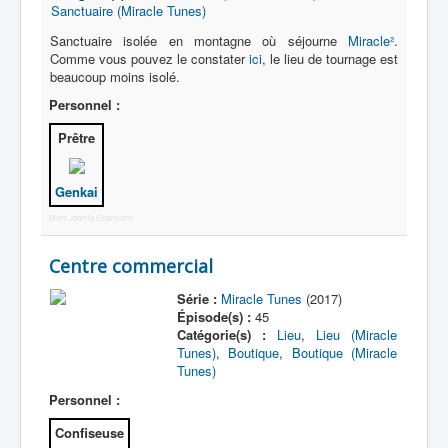
Sanctuaire (Miracle Tunes)
Sanctuaire isolée en montagne où séjourne
Miracle²
.
Comme vous pouvez le constater
ici
, le lieu de tournage est
beaucoup moins isolé.
Personnel :
Prêtre
Genkai
More Joomla Extensions
Centre commercial
Série :
Miracle Tunes
(2017)
Épisode(s) :
45
Catégorie(s) :
Lieu
,
Lieu (Miracle
Tunes)
,
Boutique
,
Boutique (Miracle
Tunes)
Personnel :
Confiseuse