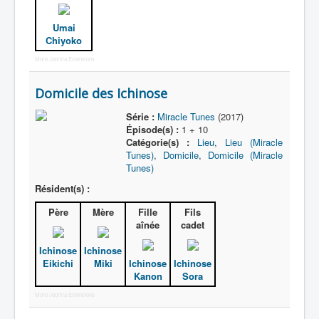
Umai
Chiyoko
More Joomla Extensions
Domicile des Ichinose
Série :
Miracle Tunes
(2017)
Épisode(s) :
1 + 10
Catégorie(s) :
Lieu
,
Lieu (Miracle
Tunes)
,
Domicile
,
Domicile (Miracle
Tunes)
Résident(s) :
Père
Mère
Fille
Fils
aînée
cadet
Ichinose
Ichinose
Eikichi
Miki
Ichinose
Ichinose
Kanon
Sora
More Joomla Extensions