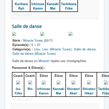
Kurihara
Ichinose
Kanzaki
Tachibana
Ryô
Kanon
Mai
Fûka
More Joomla Extensions
Salle de danse
Série :
Miracle Tunes
(2017)
Épisode(s) :
5 + 37
Catégorie(s) :
Lieu
,
Lieu (Miracle Tunes)
,
Salle de danse
,
Salle de danse (Miracle Tunes)
Salle de danse où
Miracle²
répète ses chorégraphies.
Personnel & Élève(s) :
Coach
Coach
Élève
Élève
Élève
Élève
Élèv
Izu
Rin
Ichinose
Kanzaki
Shiratori
Shiratori
Tachib
Yôko
Kanon
Mai
Akari
Hikari
Fûk
More Joomla Extensions