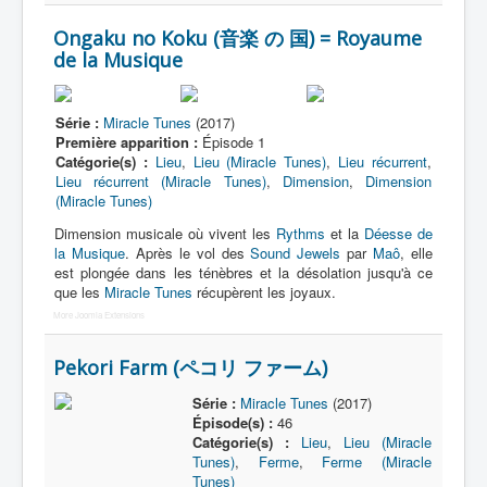
Ongaku no Koku (音楽 の 国) = Royaume
de la Musique
Série :
Miracle Tunes
(2017)
Première apparition :
Épisode 1
Catégorie(s) :
Lieu
,
Lieu (Miracle Tunes)
,
Lieu récurrent
,
Lieu récurrent (Miracle Tunes)
,
Dimension
,
Dimension
(Miracle Tunes)
Dimension musicale où vivent les
Rythms
et la
Déesse de
la Musique
. Après le vol des
Sound Jewels
par
Maô
, elle
est plongée dans les ténèbres et la désolation jusqu'à ce
que les
Miracle Tunes
récupèrent les joyaux.
More Joomla Extensions
Pekori Farm (ペコリ ファーム)
Série :
Miracle Tunes
(2017)
Épisode(s) :
46
Catégorie(s) :
Lieu
,
Lieu (Miracle
Tunes)
,
Ferme
,
Ferme (Miracle
Tunes)