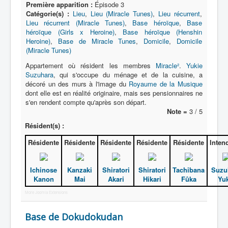
Première apparition :
Épisode 3
Catégorie(s) :
Lieu
,
Lieu (Miracle Tunes)
,
Lieu récurrent
,
Base Dokudokudan
Lieu récurrent (Miracle Tunes)
,
Base héroïque
,
Base
héroïque (Girls x Heroine)
,
Base héroïque (Henshin
Base Miracle Tunes
Heroine)
,
Base de Miracle Tunes
,
Domicile
,
Domicile
(Miracle Tunes)
Beauté
Appartement où résident les membres
Miracle²
.
Yukie
Boutique
Suzuhara
, qui s'occupe du ménage et de la cuisine, a
décoré un des murs à l'image du
Royaume de la Musique
Bureaux
dont elle est en réalité originaire, mais ses pensionnaires ne
s'en rendent compte qu'après son départ.
Concert
Note =
3 / 5
Danse
Résident(s) :
Dimension
Résidente
Résidente
Résidente
Résidente
Résidente
Inten
Dojo
Ichinose
Kanzaki
Shiratori
Shiratori
Tachibana
Suzu
Domicile
Kanon
Mai
Akari
Hikari
Fûka
Yuk
École
More Joomla Extensions
Émission
Base de Dokudokudan
Entreprise