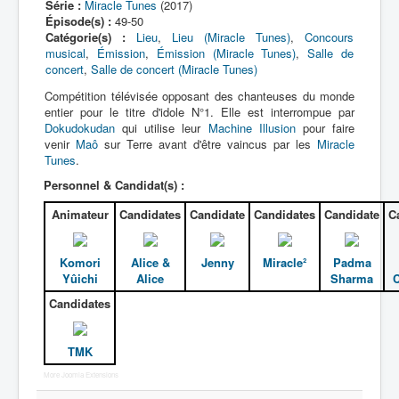
Série :
Miracle Tunes
(2017)
Épisode(s) :
49-50
Catégorie(s) :
Lieu
,
Lieu (Miracle Tunes)
,
Concours
musical
,
Émission
,
Émission (Miracle Tunes)
,
Salle de
concert
,
Salle de concert (Miracle Tunes)
Compétition télévisée opposant des chanteuses du monde
entier pour le titre d'idole N°1. Elle est interrompue par
Dokudokudan
qui utilise leur
Machine Illusion
pour faire
venir
Maô
sur Terre avant d'être vaincus par les
Miracle
Tunes
.
Personnel & Candidat(s) :
Animateur
Candidates
Candidate
Candidates
Candidate
C
Komori
Alice &
Jenny
Miracle²
Padma
Yûichi
Alice
Sharma
C
Candidates
TMK
More Joomla Extensions