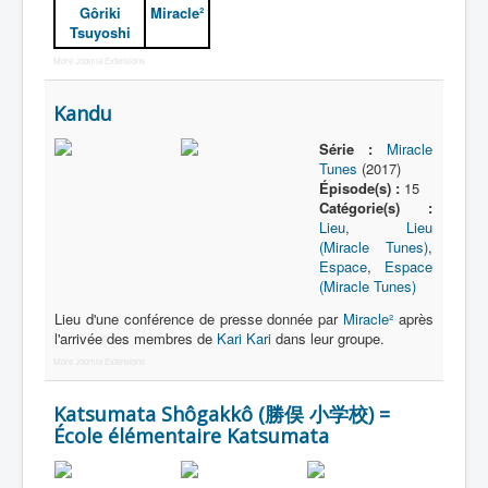
Gôriki
Miracle²
Tsuyoshi
More Joomla Extensions
Kandu
Série :
Miracle
Tunes
(2017)
Épisode(s) :
15
Catégorie(s) :
Lieu
,
Lieu
(Miracle Tunes)
,
Espace
,
Espace
(Miracle Tunes)
Lieu d'une conférence de presse donnée par
Miracle²
après
l'arrivée des membres de
Kari Kari
dans leur groupe.
More Joomla Extensions
Katsumata Shôgakkô (勝俣 小学校) =
École élémentaire Katsumata