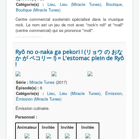
Catégorie(s) :
Lieu
,
Lieu (Miracle Tunes)
,
Boutique
,
Boutique (Miracle Tunes)
Centre commercial souterrain spécialisé dans la musique
rock. Le nom est un jeu de mot avec "rock'n roll" et "mall"
(centre commercial) qui se prononce "moll".
More Joomla Extensions
Ryô no o-naka ga pekori ! (リョウ の おな
か が ペコリー !) = L'estomac plein de Ryô
!
Série :
Miracle Tunes
(2017)
Épisode(s) :
6
Catégorie(s) :
Lieu
,
Lieu (Miracle Tunes)
,
Émission
,
Émission (Miracle Tunes)
Émission culinaire.
Personnel :
Animateur
Invitée
Invitée
Invitée