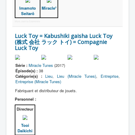
Imamoto
Miracle²
Seitarô
More Joomla Extensions
Luck Toy = Kabushiki gaisha Luck Toy
(株式 会社 ラック トイ) = Compagnie
Luck Toy
Série :
Miracle Tunes
(2017)
Épisode(s) :
38
Catégorie(s) :
Lieu
,
Lieu (Miracle Tunes)
,
Entreprise
,
Entreprise (Miracle Tunes)
Fabriquant et distributeur de jouets.
Personnel :
Directeur
Tooi
Daikichi