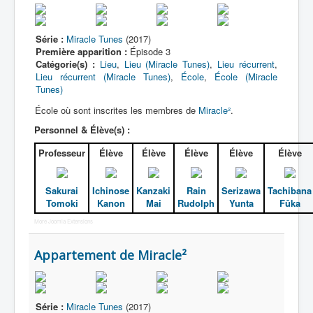
Lexique
Idol senshi Miracle Tunes ! (アイ
Série :
Miracle Tunes
(2017)
ドル 戦士 ミラクル ちゅーんず !) =
Première apparition :
Épisode 3
Idoles guerrières Miracle Tunes !
Catégorie(s) :
Lieu
,
Lieu (Miracle Tunes)
,
Lieu récurrent
,
Lieu récurrent (Miracle Tunes)
,
École
,
École (Miracle
Tunes)
Série
École où sont inscrites les membres de
Miracle²
.
Personnages
Personnel & Élève(s) :
Véhicules
Professeur
Élève
Élève
Élève
Élève
Élève
Objets
Lieux
Sakurai
Ichinose
Kanzaki
Rain
Serizawa
Tachibana
Tomoki
Kanon
Mai
Rudolph
Yunta
Fûka
Épisodes
More Joomla Extensions
Chronologie
Appartement de Miracle²
Références
Tous
Série :
Miracle Tunes
(2017)
Récurrent