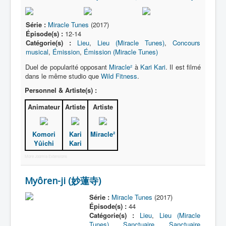
Série :
Miracle Tunes
(2017)
Épisode(s) :
12-14
Catégorie(s) :
Lieu
,
Lieu (Miracle Tunes)
,
Concours
musical
,
Émission
,
Émission (Miracle Tunes)
Duel de popularité opposant
Miracle²
à
Kari Kari
. Il est filmé
dans le même studio que
Wild Fitness
.
Personnel & Artiste(s) :
Animateur
Artiste
Artiste
Komori
Kari
Miracle²
Yûichi
Kari
More Joomla Extensions
Myôren-ji (妙蓮寺)
Série :
Miracle Tunes
(2017)
Épisode(s) :
44
Catégorie(s) :
Lieu
,
Lieu (Miracle
Tunes)
,
Sanctuaire
,
Sanctuaire