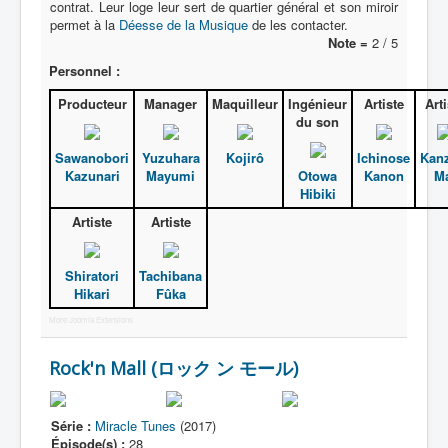
contrat. Leur loge leur sert de quartier général et son miroir
permet à la
Déesse de la Musique
de les contacter.
Note =
2 / 5
Personnel :
Producteur
Manager
Maquilleur
Ingénieur
Artiste
Arti
du son
Sawanobori
Yuzuhara
Kojirô
Ichinose
Kanz
Kazunari
Mayumi
Otowa
Kanon
M
Hibiki
Artiste
Artiste
Shiratori
Tachibana
Hikari
Fûka
More Joomla Extensions
Rock'n Mall (ロック ン モール)
Série :
Miracle Tunes
(2017)
Épisode(s) :
28