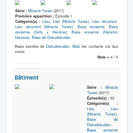
Espace
Série :
Miracle Tunes
(2017)
Première apparition :
Épisode 1
Événement
Catégorie(s) :
Lieu
,
Lieu (Miracle Tunes)
,
Lieu récurrent
,
Lieu récurrent (Miracle Tunes)
,
Base ennemie
,
Base
Ferme
ennemie (Girls x Heroine)
,
Base ennemie (Henshin
Heroine)
,
Base de Dokudokudan
Hôpital
Base secrète de
Dokudokudan
.
Maô
les contacte via leur
Restauration
miroir.
Note =
4 / 5
Sanctuaire
More Joomla Extensions
Science
Bâtiment
Studio
Série :
Miracle
Ville
Tunes
(2017)
Épisode(s) :
33
Voyance
Catégorie(s) :
Lieu
,
Lieu
(Miracle Tunes)
,
Base de
Dokudokudan
,
Base ennemie