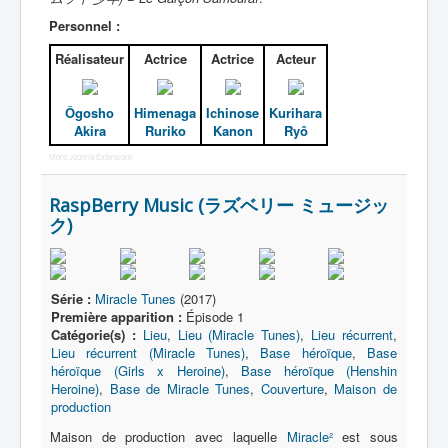
Personnel :
Réalisateur
Actrice
Actrice
Acteur
Ôgosho
Himenaga
Ichinose
Kurihara
Akira
Ruriko
Kanon
Ryô
More Joomla Extensions
RaspBerry Music (ラズベリー ミュージッ
ク)
Série :
Miracle Tunes
(2017)
Première apparition :
Épisode 1
Catégorie(s) :
Lieu
,
Lieu (Miracle Tunes)
,
Lieu récurrent
,
Lieu récurrent (Miracle Tunes)
,
Base héroïque
,
Base
héroïque (Girls x Heroine)
,
Base héroïque (Henshin
Heroine)
,
Base de Miracle Tunes
,
Couverture
,
Maison de
production
Maison de production avec laquelle
Miracle²
est sous