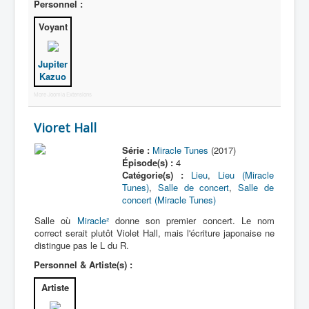
Personnel :
Voyant
Jupiter
Kazuo
More Joomla Extensions
Vioret Hall
Série :
Miracle Tunes
(2017)
Épisode(s) :
4
Catégorie(s) :
Lieu
,
Lieu (Miracle
Tunes)
,
Salle de concert
,
Salle de
concert (Miracle Tunes)
Salle où
Miracle²
donne son premier concert. Le nom
correct serait plutôt Violet Hall, mais l'écriture japonaise ne
distingue pas le L du R.
Personnel & Artiste(s) :
Artiste