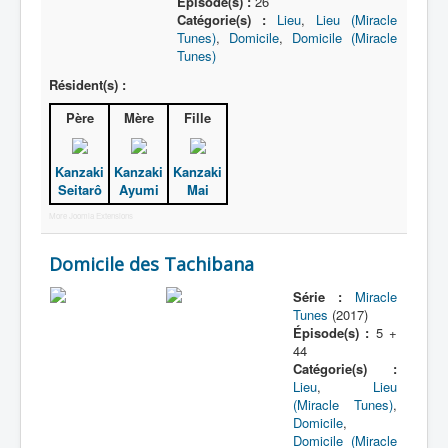
Épisode(s) :
26
Catégorie(s) :
Lieu
,
Lieu (Miracle
Tunes)
,
Domicile
,
Domicile (Miracle
Tunes)
Résident(s) :
Père
Mère
Fille
Kanzaki
Kanzaki
Kanzaki
Seitarô
Ayumi
Mai
More Joomla Extensions
Domicile des Tachibana
Série :
Miracle
Tunes
(2017)
Épisode(s) :
5 +
44
Catégorie(s) :
Lieu
,
Lieu
(Miracle Tunes)
,
Domicile
,
Domicile (Miracle