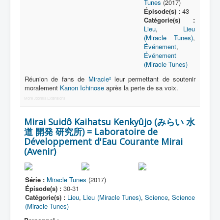
Tunes
(2017)
Épisode(s) :
43
Catégorie(s) :
Lieu
,
Lieu
(Miracle Tunes)
,
Événement
,
Événement
(Miracle Tunes)
Réunion de fans de
Miracle²
leur permettant de soutenir
moralement
Kanon Ichinose
après la perte de sa voix.
More Joomla Extensions
Mirai Suidô Kaihatsu Kenkyûjo (みらい 水
道 開発 研究所) = Laboratoire de
Développement d'Eau Courante Mirai
(Avenir)
Série :
Miracle Tunes
(2017)
Épisode(s) :
30-31
Catégorie(s) :
Lieu
,
Lieu (Miracle Tunes)
,
Science
,
Science
(Miracle Tunes)