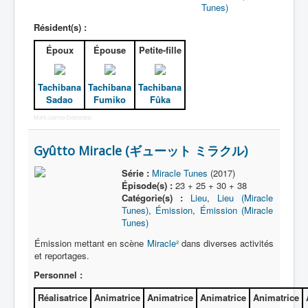
Tunes)
Résident(s) :
Époux
Épouse
Petite-fille
Tachibana
Tachibana
Tachibana
Sadao
Fumiko
Fûka
More Joomla Extensions
Gyûtto Miracle (ギューット ミラクル)
Série :
Miracle Tunes
(2017)
Épisode(s) :
23 + 25 + 30 + 38
Catégorie(s) :
Lieu
,
Lieu (Miracle
Tunes)
,
Émission
,
Émission (Miracle
Tunes)
Émission mettant en scène
Miracle²
dans diverses activités
et reportages.
Personnel :
Réalisatrice
Animatrice
Animatrice
Animatrice
Animatrice