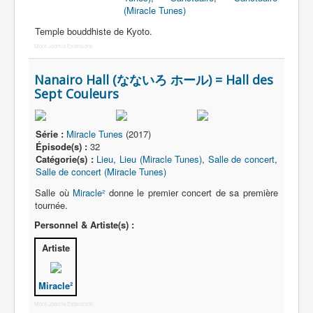
(Miracle Tunes)
Temple bouddhiste de Kyoto.
More Joomla Extensions
Nanairo Hall (なないろ ホール) = Hall des
Sept Couleurs
Série :
Miracle Tunes
(2017)
Épisode(s) :
32
Catégorie(s) :
Lieu
,
Lieu (Miracle Tunes)
,
Salle de concert
,
Salle de concert (Miracle Tunes)
Salle où
Miracle²
donne le premier concert de sa première
tournée.
Personnel & Artiste(s) :
Artiste
Miracle²
More Joomla Extensions