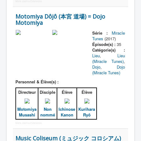
More Joomla Extensions
Motomiya Dôjô (本宮 道場) = Dojo
Motomiya
Série :
Miracle
Tunes
(2017)
Épisode(s) :
35
Catégorie(s) :
Lieu
,
Lieu
(Miracle Tunes)
,
Dojo
,
Dojo
(Miracle Tunes)
Personnel & Élève(s) :
Directeur
Disciple
Élève
Élève
Motomiya
Non
Ichinose
Kurihara
Musashi
nommé
Kanon
Ryô
More Joomla Extensions
Music Coliseum (ミュジック コロシアム)