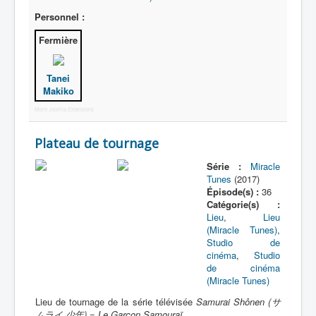
Personnel :
Fermière
Tanei
Makiko
More Joomla Extensions
Plateau de tournage
Série :
Miracle
Tunes
(2017)
Épisode(s) :
36
Catégorie(s) :
Lieu
,
Lieu
(Miracle Tunes)
,
Studio de
cinéma
,
Studio
de cinéma
(Miracle Tunes)
Lieu de tournage de la série télévisée
Samurai Shônen (サ
ムライ 少年) = Le Garçon Samouraï
.