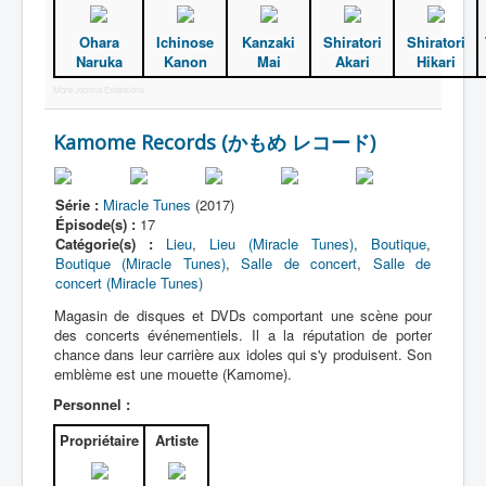
Ohara
Ichinose
Kanzaki
Shiratori
Shiratori
Naruka
Kanon
Mai
Akari
Hikari
More Joomla Extensions
Kamome Records (かもめ レコード)
Série :
Miracle Tunes
(2017)
Épisode(s) :
17
Catégorie(s) :
Lieu
,
Lieu (Miracle Tunes)
,
Boutique
,
Boutique (Miracle Tunes)
,
Salle de concert
,
Salle de
concert (Miracle Tunes)
Magasin de disques et DVDs comportant une scène pour
des concerts événementiels. Il a la réputation de porter
chance dans leur carrière aux idoles qui s'y produisent. Son
emblème est une mouette (Kamome).
Personnel :
Propriétaire
Artiste