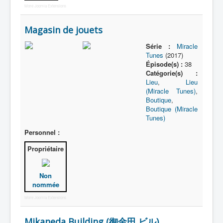
More Joomla Extensions
Magasin de jouets
Série :
Miracle
Tunes
(2017)
Épisode(s) :
38
Catégorie(s) :
Lieu
,
Lieu
(Miracle Tunes)
,
Boutique
,
Boutique (Miracle
Tunes)
Personnel :
Propriétaire
Non
nommée
More Joomla Extensions
Mikaneda Building (御金田 ビル)