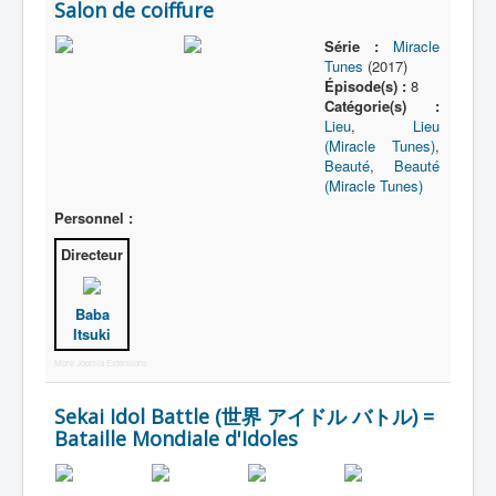
Salon de coiffure
Série :
Miracle
Tunes
(2017)
Épisode(s) :
8
Catégorie(s) :
Lieu
,
Lieu
(Miracle Tunes)
,
Beauté
,
Beauté
(Miracle Tunes)
Personnel :
Directeur
Baba
Itsuki
More Joomla Extensions
Sekai Idol Battle (世界 アイドル バトル) =
Bataille Mondiale d'Idoles