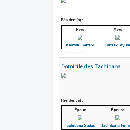
Résident(s) :
Père
Mère
Kanzaki Seitarô
Kanzaki Ayum
More Joomla Extensions
Domicile des Tachibana
Résident(s) :
Époux
Épouse
Tachibana Sadao
Tachibana Fum