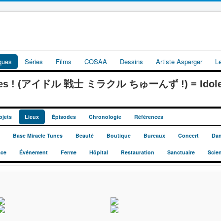
iques
Séries
Films
COSAA
Dessins
Artiste Asperger
L
Tunes ! (アイドル 戦士 ミラクル ちゅーんず !) = Idoles 
bjets
Lieux
Épisodes
Chronologie
Références
Base Miracle Tunes
Beauté
Boutique
Bureaux
Concert
Da
ace
Événement
Ferme
Hôpital
Restauration
Sanctuaire
Scie