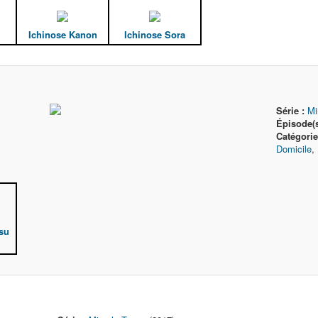
Ichinose Kanon
Ichinose Sora
Série :
Mi
Épisode(s
Catégori
Domicile
,
su