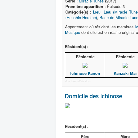
Série :
Miracle Tunes
(2017)
Première apparition :
Épisode 3
Catégorie(s) :
Lieu
,
Lieu (Miracle Tune
(Henshin Heroine)
,
Base de Miracle Tun
Appartement où résident les membres
M
Musique
dont elle est en réalité origina
Résident(s) :
Résidente
Résidente
Ichinose Kanon
Kanzaki Mai
More Joomla Extensions
Domicile des Ichinose
Résident(s) :
Père
Mère