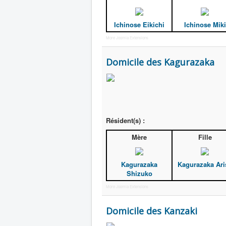
Ichinose Eikichi
Ichinose Miki
More Joomla Extensions
Domicile des Kagurazaka
Résident(s) :
Mère
Fille
Kagurazaka
Kagurazaka Ari
Shizuko
More Joomla Extensions
Domicile des Kanzaki