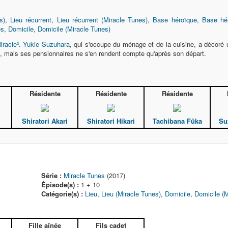
s)
,
Lieu récurrent
,
Lieu récurrent (Miracle Tunes)
,
Base héroïque
,
Base hér
es
,
Domicile
,
Domicile (Miracle Tunes)
iracle²
.
Yukie Suzuhara
, qui s'occupe du ménage et de la cuisine, a décoré
ire, mais ses pensionnaires ne s'en rendent compte qu'après son départ.
Résidente
Résidente
Résidente
Shiratori Akari
Shiratori Hikari
Tachibana Fûka
Su
Série :
Miracle Tunes
(2017)
Épisode(s) :
1 + 10
Catégorie(s) :
Lieu
,
Lieu (Miracle Tunes)
,
Domicile
,
Domicile (M
Fille aînée
Fils cadet