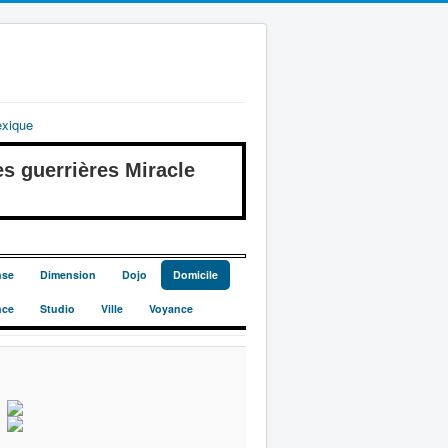
exique
guerrières Miracle
nse
Dimension
Dojo
Domicile
nce
Studio
Ville
Voyance