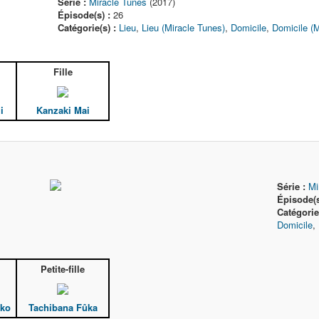
Série :
Miracle Tunes
(2017)
Épisode(s) :
26
Catégorie(s) :
Lieu
,
Lieu (Miracle Tunes)
,
Domicile
,
Domicile (M
Fille
i
Kanzaki Mai
Série :
Mi
Épisode(s
Catégori
Domicile
,
Petite-fille
iko
Tachibana Fûka