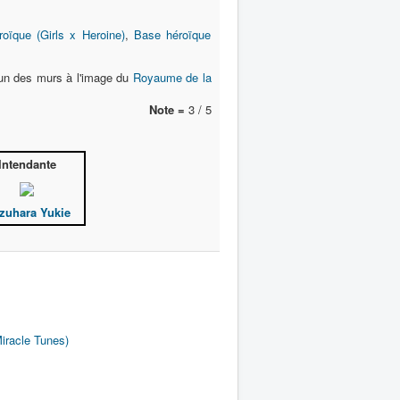
oïque (Girls x Heroine)
,
Base héroïque
 un des murs à l'image du
Royaume de la
Note =
3 / 5
Intendante
zuhara Yukie
iracle Tunes)