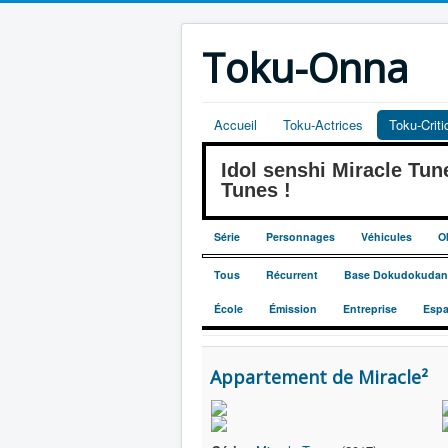
Toku-Onna
Accueil
Toku-Actrices
Toku-Crit
Idol senshi Miracle 
Tunes !
Série
Personnages
Véhicules
O
Tous
Récurrent
Base Dokudokudan
École
Émission
Entreprise
Esp
Appartement de Miracle²