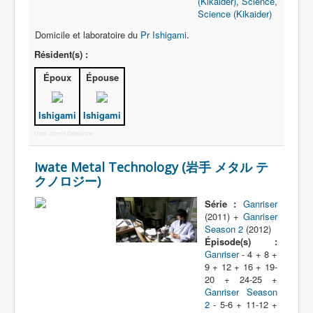
(Kikaider)
,
Science
,
Science (Kikaider)
Domicile et laboratoire du
Pr Ishigami
.
Résident(s) :
Époux
Épouse
Ishigami
Ishigami
More Joomla Extensions
Iwate Metal Technology (岩手 メタル テ
クノロジー)
Série :
Ganriser
(2011) +
Ganriser
Season 2
(2012)
Épisode(s) :
Ganriser
- 4 + 8 +
9 + 12 + 16 + 19-
20 + 24-25 +
Ganriser Season
2
- 5-6 + 11-12 +