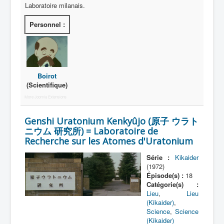
Laboratoire milanais.
Personnel :
Boirot
(Scientifique)
More Joomla Extensions
Genshi Uratonium Kenkyûjo (原子 ウラト
ニウム 研究所) = Laboratoire de
Recherche sur les Atomes d'Uratonium
Série :
Kikaider
(1972)
Épisode(s) :
18
Catégorie(s) :
Lieu
,
Lieu
(Kikaider)
,
Science
,
Science
(Kikaider)