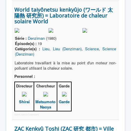
World taiyônetsu kenkyûjo (ワールド 太
陽熱 研究所) = Laboratoire de chaleur
solaire World
Série :
Denziman
(1980)
Épisode(s) :
19
Catégorie(s) :
Lieu
,
Lieu (Denziman)
,
Science
,
Science
(Denziman)
Laboratoire travaillant à la mise au point d'un moteur non-
polluant utilisant la chaleur solaire.
Personnel :
Directeur
Chercheur
Garde
Shirai
Matsumoto
Garde
Naoya
More Joomla Extensions
ZAC Kenkyû Toshi (ZAC 研究 都市) = Ville