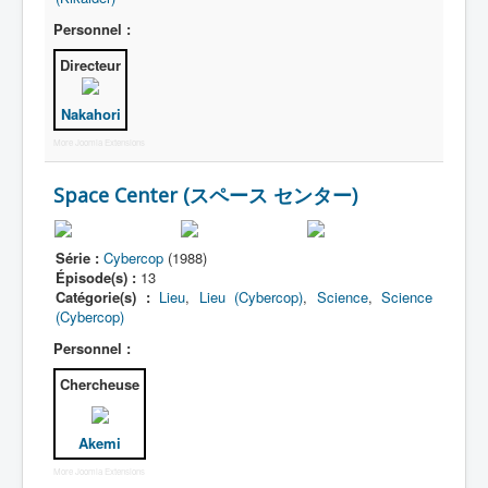
Personnel :
Directeur
Nakahori
More Joomla Extensions
Space Center (スペース センター)
Série :
Cybercop
(1988)
Épisode(s) :
13
Catégorie(s) :
Lieu
,
Lieu (Cybercop)
,
Science
,
Science
(Cybercop)
Personnel :
Chercheuse
Akemi
More Joomla Extensions