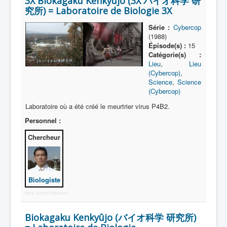
3X Biokagaku Kenkyûjo (3X バイオ科学 研
Lexique
究所) = Laboratoire de Biologie 3X
Série
Série :
Cybercop
(1988)
Acteur
Épisode(s) :
15
Catégorie(s) :
Équipe
Lieu
,
Lieu
Personnage
(Cybercop)
,
Science
,
Science
Transformation
(Cybercop)
Laboratoire où a été créé le meurtrier virus P4B2.
Équipement
Personnel :
Mecha
Chercheur
Objet
Lieu
Épisode
Biologiste
Référence
More Joomla Extensions
Fanservice
Biokagaku Kenkyûjo (バイオ科学 研究所)
Générique