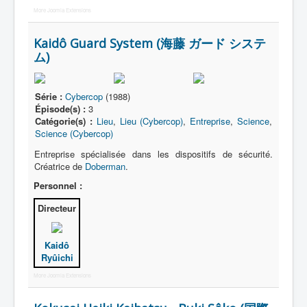
More Joomla Extensions
Kaidô Guard System (海藤 ガード システ
ム)
Série :
Cybercop
(1988)
Épisode(s) :
3
Catégorie(s) :
Lieu
,
Lieu (Cybercop)
,
Entreprise
,
Science
,
Science (Cybercop)
Entreprise spécialisée dans les dispositifs de sécurité.
Créatrice de
Doberman
.
Personnel :
Directeur
Kaidô
Ryûichi
More Joomla Extensions