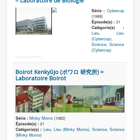
= Laboratoire de Biologie
Série :
Cybercop
Nom
(1988)
Épisode(s) :
31
Catégorie
Catégorie(s) :
Lieu
,
Lieu
Base héroïque
(Cybercop)
,
Science
,
Science
Base ennemie
(Cybercop)
More Joomla Extensions
Boirot Kenkyûjo (ボワロ 研究所) =
Laboratoire Boirot
Série :
Minky Momo
(1982)
Épisode(s) :
21
Catégorie(s) :
Lieu
,
Lieu (Minky Momo)
,
Science
,
Science
(Minky Momo)