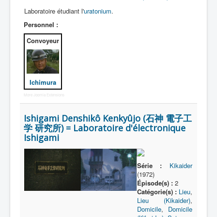
Laboratoire étudiant l'
uratonium
.
Personnel :
Convoyeur
Ichimura
More Joomla Extensions
Ishigami Denshikô Kenkyûjo (石神 電子工
学 研究所) = Laboratoire d'électronique
Ishigami
Série :
Kikaider
(1972)
Épisode(s) :
2
Catégorie(s) :
Lieu
,
Lieu (Kikaider)
,
Domicile
,
Domicile