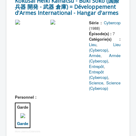
Kokusai Heiki Kaihatsu - Buki Sôko (国際
兵器 開発 - 武器 倉庫) = Développement
d'Armes International - Hangar d'armes
Série :
Cybercop
(1988)
Épisode(s) :
7
Catégorie(s) :
Lieu
,
Lieu
(Cybercop)
,
Armée
,
Armée
(Cybercop)
,
Entrepôt
,
Entrepôt
(Cybercop)
,
Science
,
Science
(Cybercop)
Personnel :
Garde
Garde
More Joomla Extensions