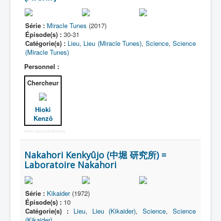
Série :
Miracle Tunes
(2017)
Épisode(s) :
30-31
Catégorie(s) :
Lieu
,
Lieu (Miracle Tunes)
,
Science
,
Science
(Miracle Tunes)
Personnel :
Chercheur
Hioki
Kenzô
More Joomla Extensions
Nakahori Kenkyûjo (中堀 研究所) =
Laboratoire Nakahori
Série :
Kikaider
(1972)
Épisode(s) :
10
Catégorie(s) :
Lieu
,
Lieu (Kikaider)
,
Science
,
Science
(Kikaider)