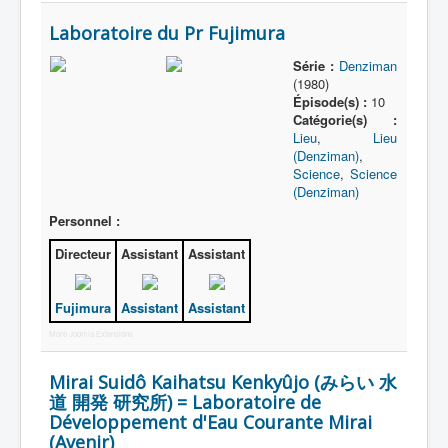
Laboratoire du Pr Fujimura
Série :
Denziman
(1980)
Épisode(s) :
10
Catégorie(s) :
Lieu
,
Lieu
(Denziman)
,
Science
,
Science
(Denziman)
Personnel :
Directeur
Assistant
Assistant
Fujimura
Assistant
Assistant
More Joomla Extensions
Mirai Suidô Kaihatsu Kenkyûjo (みらい 水
道 開発 研究所) = Laboratoire de
Développement d'Eau Courante Mirai
(Avenir)