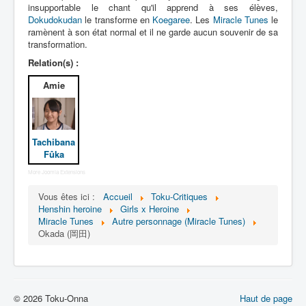
Lexique
insupportable le chant qu'il apprend à ses élèves,
Dokudokudan
le transforme en
Koegaree
. Les
Miracle Tunes
le
Idol senshi Miracle Tunes ! (アイ
ramènent à son état normal et il ne garde aucun souvenir de sa
transformation.
ドル 戦士 ミラクル ちゅーんず !) =
Idoles guerrières Miracle Tunes !
Relation(s) :
Amie
Série
Personnages
Véhicules
Tachibana
Fûka
Objets
More Joomla Extensions
Lieux
Vous êtes ici :
Accueil
Toku-Critiques
Épisodes
Henshin heroine
Girls x Heroine
Miracle Tunes
Autre personnage (Miracle Tunes)
Chronologie
Okada (岡田)
Références
Miracle Tunes
© 2026 Toku-Onna
Haut de page
Entourage