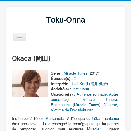
Toku-Onna
Basculer
la
navigation
Accueil
Okada (岡田)
Toku-Actrices
Toku-Critiques
Série :
Miracle Tunes
(2017)
Épisode(s) :
2
Séries
Interprète :
Urai Kenji (浦井 健治)
Activité(s) :
Instituteur
Films
Catégorie(s) :
Autre personnage
,
Autre
personnage (Miracle Tunes)
,
COSAA
Enseignant (Miracle Tunes)
,
Victime
,
Victime de Dokudokudan
Dessins
Instituteur à l'
école Katsumata
. À l'époque où
Fûka Tachibana
Artiste Asperger
était son élève, il lui a enseigné la chorégraphie qui lui permet
de remporter l'audition pour rejoindre
Miracle²
. Jugeant