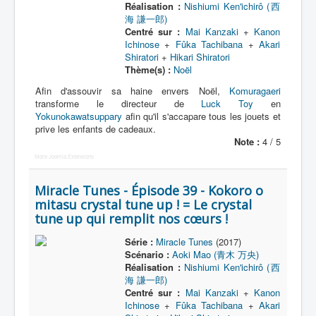
Réalisation :
Nishiumi Ken'ichirô (西
海 謙一郎)
Centré sur :
Mai Kanzaki
+
Kanon
Ichinose
+
Fûka Tachibana
+
Akari
Shiratori
+
Hikari Shiratori
Thème(s) :
Noël
Afin d'assouvir sa haine envers Noël,
Komuragaeri
transforme le directeur de
Luck Toy
en
Yokunokawatsuppary
afin qu'il s'accapare tous les jouets et
prive les enfants de cadeaux.
Note :
4 / 5
More Joomla Extensions
Miracle Tunes - Épisode 39 - Kokoro o
mitasu crystal tune up ! = Le crystal
tune up qui remplit nos cœurs !
Série :
Miracle Tunes
(2017)
Scénario :
Aoki Mao (青木 万央)
Réalisation :
Nishiumi Ken'ichirô (西
海 謙一郎)
Centré sur :
Mai Kanzaki
+
Kanon
Ichinose
+
Fûka Tachibana
+
Akari