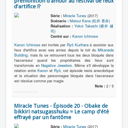
prémonition d'amour au festival de feux
d'artifice !?
Série :
Miracle Tunes
(2017)
Scénario :
Matsui Kana (松井 香奈)
Réalisation :
Yokoi Takeshi (横井 健
司)
Centré sur :
Kanon Ichinose
Kanon Ichinose
est invitée par
Ryô Kurihara
à assister aux
feux d'artifice avec ses amies depuis le toit du
Mikaneda
Building
; mais ils se retrouvent tous les deux bloqués dans
l'ascenseur quand les propriétaires des lieux sont
transformés en
Negative Jewelers
. Même s'il développe la
relation entre
Kanon
et
Ryô
, cet épisode reste anecdotique
et la situation des personnages bloqués dans l'ascenseur
est résolue comme par magie.
Note :
2 / 5
More Joomla Extensions
Miracle Tunes - Épisode 20 - Obake de
bikkiri natsugasshuku = Le camp d'été
effrayé par un fantôme
Série :
Miracle Tunes
(2017)