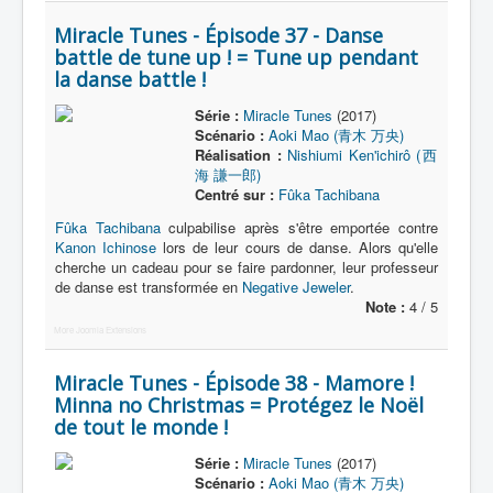
Miracle Tunes - Épisode 37 - Danse
battle de tune up ! = Tune up pendant
la danse battle !
Série :
Miracle Tunes
(2017)
Scénario :
Aoki Mao (青木 万央)
Réalisation :
Nishiumi Ken'ichirô (西
海 謙一郎)
Centré sur :
Fûka Tachibana
Fûka Tachibana
culpabilise après s'être emportée contre
Kanon Ichinose
lors de leur cours de danse. Alors qu'elle
cherche un cadeau pour se faire pardonner, leur professeur
de danse est transformée en
Negative Jeweler
.
Note :
4 / 5
More Joomla Extensions
Miracle Tunes - Épisode 38 - Mamore !
Minna no Christmas = Protégez le Noël
de tout le monde !
Série :
Miracle Tunes
(2017)
Scénario :
Aoki Mao (青木 万央)