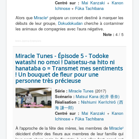
Centré sur :
Mai Kanzaki
+
Kanon
Ichinose
+
Fûka Tachibana
Alors que
Miracle²
prépare un concert destiné à marquer les
débuts de leur groupe,
Dokudokudan
cherche à contaminer
les animaux de compagnies avec l'aura négative.
Note :
4 / 5
More Joomla Extensions
Miracle Tunes - Épisode 5 - Todoke
watashi no omoi ! Daisetsu-na hito ni
hanataba o = Transmet mes sentiments
! Un bouquet de fleur pour une
personne très précieuse
Série :
Miracle Tunes
(2017)
Scénario :
Matsui Kana (松井 香奈)
Réalisation :
Nishiumi Ken'ichirô (西
海 謙一郎)
Centré sur :
Mai Kanzaki
+
Kanon
Ichinose
+
Fûka Tachibana
À l'approche de la fête des mères, les membres de
Miracle²
décident d'offrir des fleurs aux membres de leur famille qui