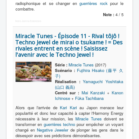
radiophonique et se changer en
guerrières rock
pour le
combattre.
Note :
4 / 5
More Joomla Extensions
Miracle Tunes - Épisode 11 - Rival tôjô !
Techno Jewel de mirai o tsukame ! = Des
rivales entrent en scène ! Saisissez
l'avenir avec le Techno Jewel !
Série :
Miracle Tunes
(2017)
Scénario :
Fujihira Hisako (藤平 久
子)
Réalisation :
Yamaguchi Yoshitaka
(山口 義高)
Centré sur :
Mai Kanzaki
+
Kanon
Ichinose
+
Fûka Tachibana
Alors que l'arrivée de
Kari Kari
au Japon menace leur
popularité et donc leur capacité à capter l'Harmony Energy
nécessaire à leur mission, les
Miracle Tunes
doivent se
transformer en
guerrières techno
pour empêcher un voyant
changé en
Negative Jeweler
de plonger les gens dans le
désespoir avec ses prédictions démoralisantes.