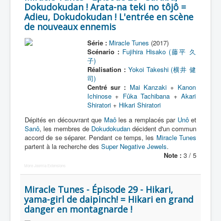
Dokudokudan ! Arata-na teki no tôjô =
Adieu, Dokudokudan ! L'entrée en scène
de nouveaux ennemis
Série :
Miracle Tunes
(2017)
Scénario :
Fujihira Hisako (藤平 久
子)
Réalisation :
Yokoi Takeshi (横井 健
司)
Centré sur :
Mai Kanzaki
+
Kanon
Ichinose
+
Fûka Tachibana
+
Akari
Shiratori
+
Hikari Shiratori
Dépités en découvrant que
Maô
les a remplacés par
Unô
et
Sanô
, les membres de
Dokudokudan
décident d'un commun
accord de se séparer. Pendant ce temps, les
Miracle Tunes
partent à la recherche des
Super Negative Jewels
.
Note :
3 / 5
More Joomla Extensions
Miracle Tunes - Épisode 29 - Hikari,
yama-girl de daipinch! = Hikari en grand
danger en montagnarde !