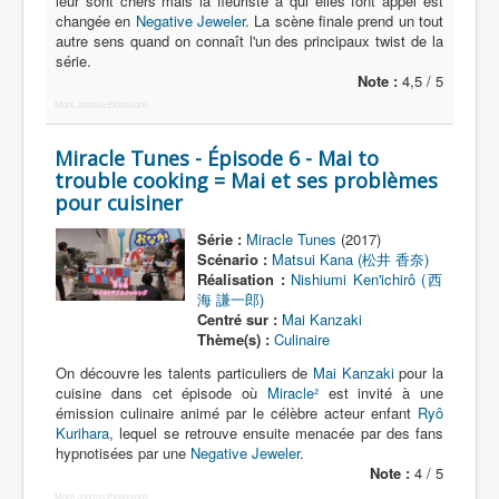
leur sont chers mais la fleuriste à qui elles font appel est
changée en
Negative Jeweler
. La scène finale prend un tout
autre sens quand on connaît l'un des principaux twist de la
série.
Note :
4,5 / 5
More Joomla Extensions
Miracle Tunes - Épisode 6 - Mai to
trouble cooking = Mai et ses problèmes
pour cuisiner
Série :
Miracle Tunes
(2017)
Scénario :
Matsui Kana (松井 香奈)
Réalisation :
Nishiumi Ken'ichirô (西
海 謙一郎)
Centré sur :
Mai Kanzaki
Thème(s) :
Culinaire
On découvre les talents particuliers de
Mai Kanzaki
pour la
cuisine dans cet épisode où
Miracle²
est invité à une
émission culinaire animé par le célèbre acteur enfant
Ryô
Kurihara
, lequel se retrouve ensuite menacée par des fans
hypnotisées par une
Negative Jeweler
.
Note :
4 / 5
More Joomla Extensions