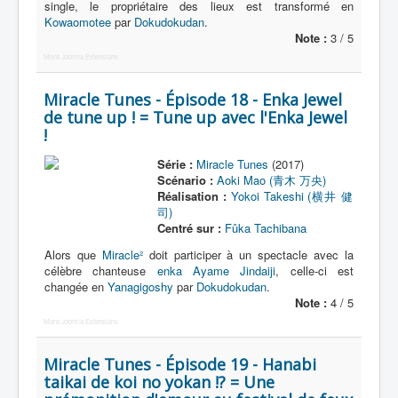
single, le propriétaire des lieux est transformé en
Kowaomotee
par
Dokudokudan
.
Note :
3 / 5
More Joomla Extensions
Miracle Tunes - Épisode 18 - Enka Jewel
de tune up ! = Tune up avec l'Enka Jewel
!
Série :
Miracle Tunes
(2017)
Scénario :
Aoki Mao (青木 万央)
Réalisation :
Yokoi Takeshi (横井 健
司)
Centré sur :
Fûka Tachibana
Alors que
Miracle²
doit participer à un spectacle avec la
célèbre chanteuse
enka
Ayame Jindaiji
, celle-ci est
changée en
Yanagigoshy
par
Dokudokudan
.
Note :
4 / 5
More Joomla Extensions
Miracle Tunes - Épisode 19 - Hanabi
taikai de koi no yokan !? = Une