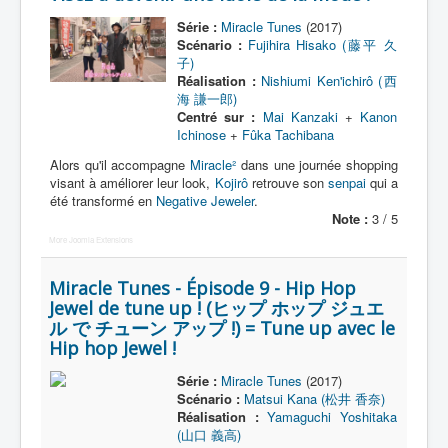
Série :
Miracle Tunes
(2017)
Scénario :
Fujihira Hisako (藤平 久
子)
Réalisation :
Nishiumi Ken'ichirô (西
海 謙一郎)
Centré sur :
Mai Kanzaki
+
Kanon
Ichinose
+
Fûka Tachibana
Alors qu'il accompagne
Miracle²
dans une journée shopping
visant à améliorer leur look,
Kojirô
retrouve son
senpai
qui a
été transformé en
Negative Jeweler
.
Note :
3 / 5
More Joomla Extensions
Miracle Tunes - Épisode 9 - Hip Hop
Jewel de tune up ! (ヒップ ホップ ジュエ
ル で チューン アップ !) = Tune up avec le
Hip hop Jewel !
Série :
Miracle Tunes
(2017)
Scénario :
Matsui Kana (松井 香奈)
Réalisation :
Yamaguchi Yoshitaka
(山口 義高)