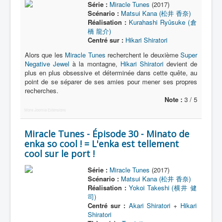
Série :
Miracle Tunes
(2017)
Scénario :
Matsui Kana (松井 香奈)
Réalisation :
Kurahashi Ryûsuke (倉
橋 龍介)
Centré sur :
Hikari Shiratori
Alors que les
Miracle Tunes
recherchent le deuxième
Super
Negative Jewel
à la montagne,
Hikari Shiratori
devient de
plus en plus obsessive et déterminée dans cette quête, au
point de se séparer de ses amies pour mener ses propres
recherches.
Note :
3 / 5
More Joomla Extensions
Miracle Tunes - Épisode 30 - Minato de
enka so cool ! = L'enka est tellement
cool sur le port !
Série :
Miracle Tunes
(2017)
Scénario :
Matsui Kana (松井 香奈)
Réalisation :
Yokoi Takeshi (横井 健
司)
Centré sur :
Akari Shiratori
+
Hikari
Shiratori