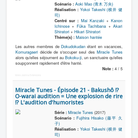
Scénario :
Aoki Mao (青木 万央)
Réalisation :
Yokoi Takeshi (横井 健
司)
Centré sur :
Mai Kanzaki
+
Kanon
Ichinose
+
Fûka Tachibana
+
Akari
Shiratori
+
Hikari Shiratori
Thème(s) :
Maison hantée
Les autres membres de
Dokudokudan
étant en vacances,
Komuragaeri
décide de s'occuper seul des
Miracle Tunes
alors qu'elles séjournent au
Bokoku-ji
, un sanctuaire qu'elles
soupçonnent rapidement d'être hanté.
Note :
4 / 5
More Joomla Extensions
Miracle Tunes - Épisode 21 - Bakushô !?
O-warai audition = Une explosion de rire
!? L'audition d'humoristes
Série :
Miracle Tunes
(2017)
Scénario :
Fujihira Hisako (藤平 久
子)
Réalisation :
Yokoi Takeshi (横井 健
司)