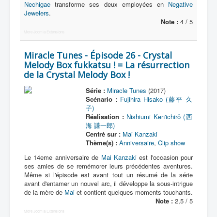
Nechigae
transforme ses deux employées en
Negative
Jewelers
.
Note :
4 / 5
More Joomla Extensions
Miracle Tunes - Épisode 26 - Crystal
Melody Box fukkatsu ! = La résurrection
de la Crystal Melody Box !
Série :
Miracle Tunes
(2017)
Scénario :
Fujihira Hisako (藤平 久
子)
Réalisation :
Nishiumi Ken'ichirô (西
海 謙一郎)
Centré sur :
Mai Kanzaki
Thème(s) :
Anniversaire
,
Clip show
Le 14eme anniversaire de
Mai Kanzaki
est l'occasion pour
ses amies de se remémorer leurs précédentes aventures.
Même si l'épisode est avant tout un résumé de la série
avant d'entamer un nouvel arc, il développe la sous-intrigue
de la mère de
Mai
et contient quelques moments touchants.
Note :
2,5 / 5
More Joomla Extensions