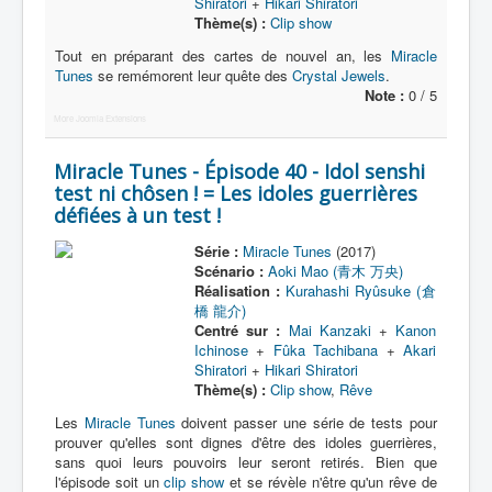
Shiratori
+
Hikari Shiratori
Thème(s) :
Clip show
Tout en préparant des cartes de nouvel an, les
Miracle
Tunes
se remémorent leur quête des
Crystal Jewels
.
Note :
0 / 5
More Joomla Extensions
Miracle Tunes - Épisode 40 - Idol senshi
test ni chôsen ! = Les idoles guerrières
défiées à un test !
Série :
Miracle Tunes
(2017)
Scénario :
Aoki Mao (青木 万央)
Réalisation :
Kurahashi Ryûsuke (倉
橋 龍介)
Centré sur :
Mai Kanzaki
+
Kanon
Ichinose
+
Fûka Tachibana
+
Akari
Shiratori
+
Hikari Shiratori
Thème(s) :
Clip show
,
Rêve
Les
Miracle Tunes
doivent passer une série de tests pour
prouver qu'elles sont dignes d'être des idoles guerrières,
sans quoi leurs pouvoirs leur seront retirés. Bien que
l'épisode soit un
clip show
et se révèle n'être qu'un rêve de