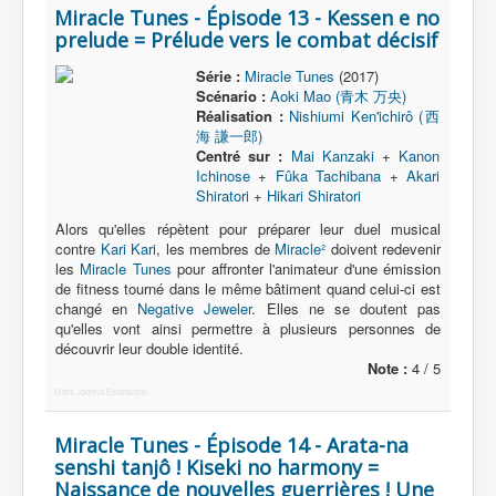
Miracle Tunes - Épisode 13 - Kessen e no
prelude = Prélude vers le combat décisif
Série :
Miracle Tunes
(2017)
Scénario :
Aoki Mao (青木 万央)
Réalisation :
Nishiumi Ken'ichirô (西
海 謙一郎)
Centré sur :
Mai Kanzaki
+
Kanon
Ichinose
+
Fûka Tachibana
+
Akari
Shiratori
+
Hikari Shiratori
Alors qu'elles répètent pour préparer leur duel musical
contre
Kari Kari
, les membres de
Miracle²
doivent redevenir
les
Miracle Tunes
pour affronter l'animateur d'une émission
de fitness tourné dans le même bâtiment quand celui-ci est
changé en
Negative Jeweler
. Elles ne se doutent pas
qu'elles vont ainsi permettre à plusieurs personnes de
découvrir leur double identité.
Note :
4 / 5
More Joomla Extensions
Miracle Tunes - Épisode 14 - Arata-na
senshi tanjô ! Kiseki no harmony =
Naissance de nouvelles guerrières ! Une