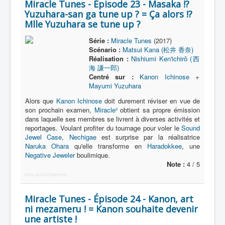
Miracle Tunes - Épisode 23 - Masaka !?
Yuzuhara-san ga tune up ? = Ça alors !?
Mlle Yuzuhara se tune up ?
Série :
Miracle Tunes
(2017)
Scénario :
Matsui Kana (松井 香奈)
Réalisation :
Nishiumi Ken'ichirô (西
海 謙一郎)
Centré sur :
Kanon Ichinose
+
Mayumi Yuzuhara
Alors que
Kanon Ichinose
doit durement réviser en vue de
son prochain examen,
Miracle²
obtient sa propre émission
dans laquelle ses membres se livrent à diverses activités et
reportages. Voulant profiter du tournage pour voler le
Sound
Jewel Case
,
Nechigae
est surprise par la réalisatrice
Naruka Ohara
qu'elle transforme en
Haradokkee
, une
Negative Jeweler
boulimique.
Note :
4 / 5
More Joomla Extensions
Miracle Tunes - Épisode 24 - Kanon, art
ni mezameru ! = Kanon souhaite devenir
une artiste !