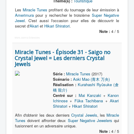
Thème(s) :
Touristique
Les
Miracle Tunes
profitent du tournage de leur émission à
Amerimura
pour y rechercher le troisième
Super Negative
Jewel
. C'est aussi l'occasion pour elles de découvrir le
secret d'
Akari
et
Hikari Shiratori
.
Note :
4 / 5
More Joomla Extensions
Miracle Tunes - Épisode 31 - Saigo no
Crystal Jewel = Les derniers Crystal
Jewels
Série :
Miracle Tunes
(2017)
Scénario :
Aoki Mao (青木 万央)
Réalisation :
Kurahashi Ryûsuke (倉
橋 龍介)
Centré sur :
Mai Kanzaki
+
Kanon
Ichinose
+
Fûka Tachibana
+
Akari
Shiratori
+
Hikari Shiratori
Afin d'obtenir les deux derniers
Crystal Jewels
, les
Miracle
Tunes
doivent affronter deux
Super Negative Jewelers
qui
fusionnent en un adversaire unique.
Note :
4 / 5