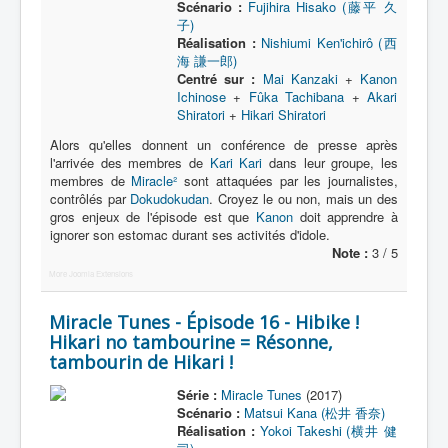
Scénario :
Fujihira Hisako (藤平 久
子)
Réalisation :
Nishiumi Ken'ichirô (西
海 謙一郎)
Centré sur :
Mai Kanzaki
+
Kanon
Ichinose
+
Fûka Tachibana
+
Akari
Shiratori
+
Hikari Shiratori
Alors qu'elles donnent un conférence de presse après
l'arrivée des membres de
Kari Kari
dans leur groupe, les
membres de
Miracle²
sont attaquées par les journalistes,
contrôlés par
Dokudokudan
. Croyez le ou non, mais un des
gros enjeux de l'épisode est que
Kanon
doit apprendre à
ignorer son estomac durant ses activités d'idole.
Note :
3 / 5
More Joomla Extensions
Miracle Tunes - Épisode 16 - Hibike !
Hikari no tambourine = Résonne,
tambourin de Hikari !
Série :
Miracle Tunes
(2017)
Scénario :
Matsui Kana (松井 香奈)
Réalisation :
Yokoi Takeshi (横井 健