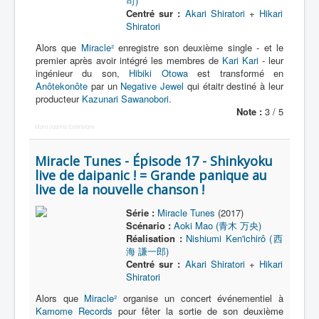
司)
Centré sur :
Akari Shiratori
+
Hikari
Shiratori
Alors que
Miracle²
enregistre son deuxième single - et le
premier après avoir intégré les membres de
Kari Kari
- leur
ingénieur du son,
Hibiki Otowa
est transformé en
Anôtekonôte
par un
Negative Jewel
qui étaitr destiné à leur
producteur
Kazunari Sawanobori
.
Note :
3 / 5
More Joomla Extensions
Miracle Tunes - Épisode 17 - Shinkyoku
live de daipanic ! = Grande panique au
live de la nouvelle chanson !
Série :
Miracle Tunes
(2017)
Scénario :
Aoki Mao (青木 万央)
Réalisation :
Nishiumi Ken'ichirô (西
海 謙一郎)
Centré sur :
Akari Shiratori
+
Hikari
Shiratori
Alors que
Miracle²
organise un concert événementiel à
Kamome Records
pour fêter la sortie de son deuxième