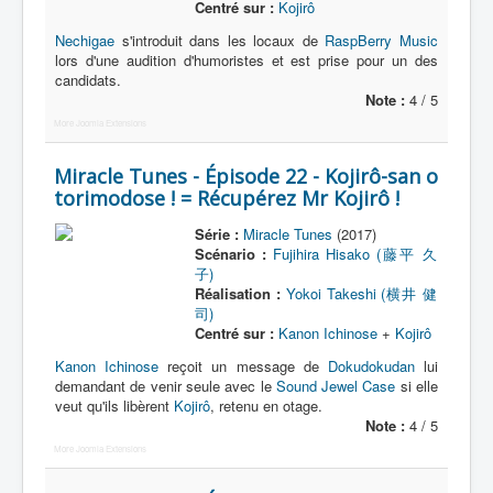
Centré sur :
Kojirô
Nechigae
s'introduit dans les locaux de
RaspBerry Music
lors d'une audition d'humoristes et est prise pour un des
candidats.
Note :
4 / 5
More Joomla Extensions
Miracle Tunes - Épisode 22 - Kojirô-san o
torimodose ! = Récupérez Mr Kojirô !
Série :
Miracle Tunes
(2017)
Scénario :
Fujihira Hisako (藤平 久
子)
Réalisation :
Yokoi Takeshi (横井 健
司)
Centré sur :
Kanon Ichinose
+
Kojirô
Kanon Ichinose
reçoit un message de
Dokudokudan
lui
demandant de venir seule avec le
Sound Jewel Case
si elle
veut qu'ils libèrent
Kojirô
, retenu en otage.
Note :
4 / 5
More Joomla Extensions