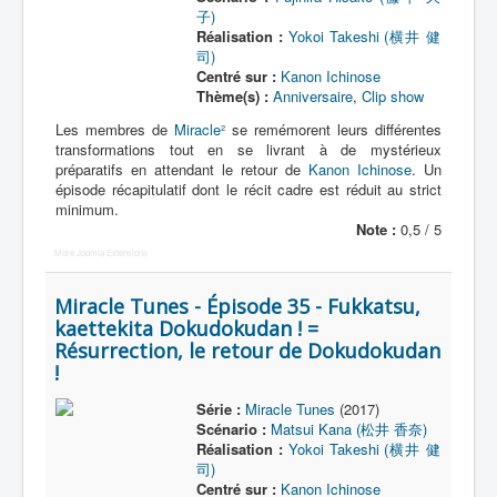
子)
Réalisation :
Yokoi Takeshi (横井 健
司)
Centré sur :
Kanon Ichinose
Thème(s) :
Anniversaire
,
Clip show
Les membres de
Miracle²
se remémorent leurs différentes
transformations tout en se livrant à de mystérieux
préparatifs en attendant le retour de
Kanon Ichinose
. Un
épisode récapitulatif dont le récit cadre est réduit au strict
minimum.
Note :
0,5 / 5
More Joomla Extensions
Miracle Tunes - Épisode 35 - Fukkatsu,
kaettekita Dokudokudan ! =
Résurrection, le retour de Dokudokudan
!
Série :
Miracle Tunes
(2017)
Scénario :
Matsui Kana (松井 香奈)
Réalisation :
Yokoi Takeshi (横井 健
司)
Centré sur :
Kanon Ichinose