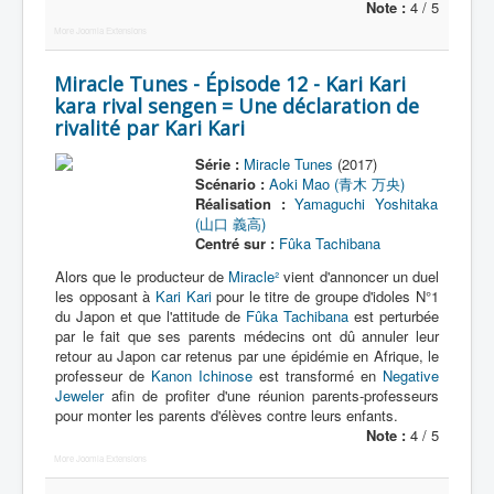
Note :
4 / 5
More Joomla Extensions
Miracle Tunes - Épisode 12 - Kari Kari
kara rival sengen = Une déclaration de
rivalité par Kari Kari
Série :
Miracle Tunes
(2017)
Scénario :
Aoki Mao (青木 万央)
Réalisation :
Yamaguchi Yoshitaka
(山口 義高)
Centré sur :
Fûka Tachibana
Alors que le producteur de
Miracle²
vient d'annoncer un duel
les opposant à
Kari Kari
pour le titre de groupe d'idoles N°1
du Japon et que l'attitude de
Fûka Tachibana
est perturbée
par le fait que ses parents médecins ont dû annuler leur
retour au Japon car retenus par une épidémie en Afrique, le
professeur de
Kanon Ichinose
est transformé en
Negative
Jeweler
afin de profiter d'une réunion parents-professeurs
pour monter les parents d'élèves contre leurs enfants.
Note :
4 / 5
More Joomla Extensions