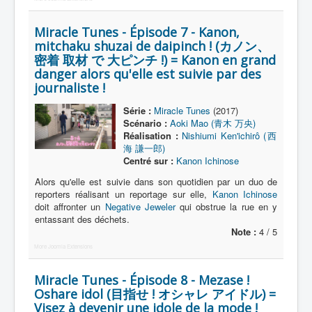
Miracle Tunes - Épisode 7 - Kanon,
mitchaku shuzai de daipinch ! (カノン、
密着 取材 で 大ピンチ !) = Kanon en grand
danger alors qu'elle est suivie par des
journaliste !
Série :
Miracle Tunes
(2017)
Scénario :
Aoki Mao (青木 万央)
Réalisation :
Nishiumi Ken'ichirô (西
海 謙一郎)
Centré sur :
Kanon Ichinose
Alors qu'elle est suivie dans son quotidien par un duo de
reporters réalisant un reportage sur elle,
Kanon Ichinose
doit affronter un
Negative Jeweler
qui obstrue la rue en y
entassant des déchets.
Note :
4 / 5
More Joomla Extensions
Miracle Tunes - Épisode 8 - Mezase !
Oshare idol (目指せ ! オシャレ アイドル) =
Visez à devenir une idole de la mode !