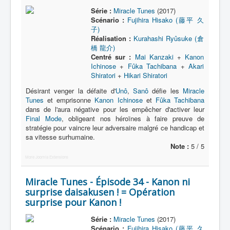
Série :
Miracle Tunes
(2017)
Scénario :
Fujihira Hisako (藤平 久
子)
Réalisation :
Kurahashi Ryûsuke (倉
橋 龍介)
Centré sur :
Mai Kanzaki
+
Kanon
Ichinose
+
Fûka Tachibana
+
Akari
Shiratori
+
Hikari Shiratori
Désirant venger la défaite d'
Unô
,
Sanô
défie les
Miracle
Tunes
et emprisonne
Kanon Ichinose
et
Fûka Tachibana
dans de l'aura négative pour les empêcher d'activer leur
Final Mode
, obligeant nos héroïnes à faire preuve de
stratégie pour vaincre leur adversaire malgré ce handicap et
sa vitesse surhumaine.
Note :
5 / 5
More Joomla Extensions
Miracle Tunes - Épisode 34 - Kanon ni
surprise daisakusen ! = Opération
surprise pour Kanon !
Série :
Miracle Tunes
(2017)
Scénario :
Fujihira Hisako (藤平 久