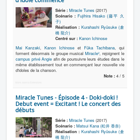
d'idole commence
Série :
Miracle Tunes
(2017)
Scénario :
Fujihira Hisako (藤平 久
子)
Réalisation :
Kurahashi Ryûsuke (倉
橋 龍介)
Centré sur :
Kanon Ichinose
Mai Kanzaki
,
Kanon Ichinose
et
Fûka Tachibana
, qui
forment désormais le groupe musical
Miracle²
, rejoignent le
campus privé Angie
afin de poursuivre leurs études dans le
même établissement tout en commençant leur nouvelle vie
d'idoles de la chanson.
Note :
4 / 5
More Joomla Extensions
Miracle Tunes - Épisode 4 - Doki-doki !
Debut event = Excitant ! Le concert des
débuts
Série :
Miracle Tunes
(2017)
Scénario :
Matsui Kana (松井 香奈)
Réalisation :
Kurahashi Ryûsuke (倉
橋 龍介)