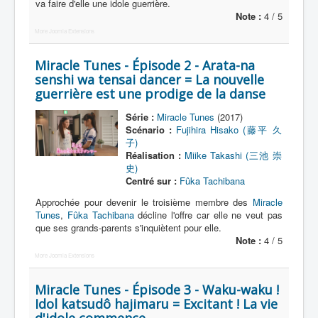
Lexique
va faire d'elle une idole guerrière.
Note :
4 / 5
Idol senshi Miracle Tunes ! (アイ
More Joomla Extensions
ドル 戦士 ミラクル ちゅーんず !) =
Idoles guerrières Miracle Tunes !
Miracle Tunes - Épisode 2 - Arata-na
senshi wa tensai dancer = La nouvelle
guerrière est une prodige de la danse
Série
Série :
Miracle Tunes
(2017)
Personnages
Scénario :
Fujihira Hisako (藤平 久
子)
Véhicules
Réalisation :
Miike Takashi (三池 崇
史)
Objets
Centré sur :
Fûka Tachibana
Lieux
Approchée pour devenir le troisième membre des
Miracle
Tunes
,
Fûka Tachibana
décline l'offre car elle ne veut pas
Épisodes
que ses grands-parents s'inquiètent pour elle.
Note :
4 / 5
Chronologie
More Joomla Extensions
Références
Miracle Tunes - Épisode 3 - Waku-waku !
Idol katsudô hajimaru = Excitant ! La vie