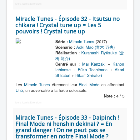
More Joomla Extensions
Miracle Tunes - Épisode 32 - Itsutsu no
chikara ! Crystal tune up = Les 5
pouvoirs ! Crystal tune up
Série :
Miracle Tunes
(2017)
Scénario :
Aoki Mao (青木 万央)
Réalisation :
Kurahashi Ryûsuke (倉
橋 龍介)
Centré sur :
Mai Kanzaki
+
Kanon
Ichinose
+
Fûka Tachibana
+
Akari
Shiratori
+
Hikari Shiratori
Les
Miracle Tunes
étrennent leur
Final Mode
en affrontant
Unô
, un adversaire à la force colossale.
Note :
4 / 5
More Joomla Extensions
Miracle Tunes - Épisode 33 - Daipinch !
Final Mode ni henshin dekinai ? = En
grand danger ! On ne peut pas se
transformer en notre Final Mode ?