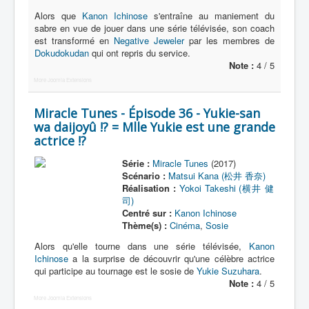
Alors que
Kanon Ichinose
s'entraîne au maniement du
sabre en vue de jouer dans une série télévisée, son coach
est transformé en
Negative Jeweler
par les membres de
Dokudokudan
qui ont repris du service.
Note :
4 / 5
More Joomla Extensions
Miracle Tunes - Épisode 36 - Yukie-san
wa daijoyû !? = Mlle Yukie est une grande
actrice !?
Série :
Miracle Tunes
(2017)
Scénario :
Matsui Kana (松井 香奈)
Réalisation :
Yokoi Takeshi (横井 健
司)
Centré sur :
Kanon Ichinose
Thème(s) :
Cinéma
,
Sosie
Alors qu'elle tourne dans une série télévisée,
Kanon
Ichinose
a la surprise de découvrir qu'une célèbre actrice
qui participe au tournage est le sosie de
Yukie Suzuhara
.
Note :
4 / 5
More Joomla Extensions