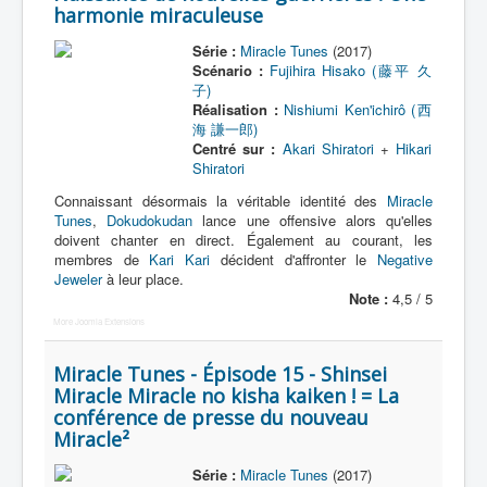
harmonie miraculeuse
Série :
Miracle Tunes
(2017)
Scénario :
Fujihira Hisako (藤平 久
子)
Réalisation :
Nishiumi Ken'ichirô (西
海 謙一郎)
Centré sur :
Akari Shiratori
+
Hikari
Shiratori
Connaissant désormais la véritable identité des
Miracle
Tunes
,
Dokudokudan
lance une offensive alors qu'elles
doivent chanter en direct. Également au courant, les
membres de
Kari Kari
décident d'affronter le
Negative
Jeweler
à leur place.
Note :
4,5 / 5
More Joomla Extensions
Miracle Tunes - Épisode 15 - Shinsei
Miracle Miracle no kisha kaiken ! = La
conférence de presse du nouveau
Miracle²
Série :
Miracle Tunes
(2017)