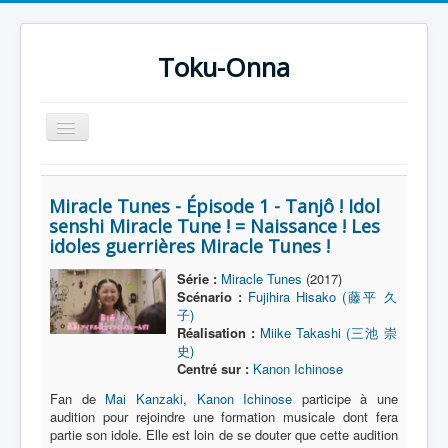
Toku-Onna
Basculer
la
navigation
Accueil
Miracle Tunes - Épisode 1 - Tanjô ! Idol
Toku-Actrices
senshi Miracle Tune ! = Naissance ! Les
idoles guerrières Miracle Tunes !
Toku-Critiques
Séries
Série :
Miracle Tunes
(2017)
Scénario :
Fujihira Hisako (藤平 久
Films
子)
Réalisation :
Miike Takashi (三池 崇
COSAA
史)
Centré sur :
Kanon Ichinose
Dessins
Fan de
Mai Kanzaki
,
Kanon Ichinose
participe à une
Artiste Asperger
audition pour rejoindre une formation musicale dont fera
partie son idole. Elle est loin de se douter que cette audition