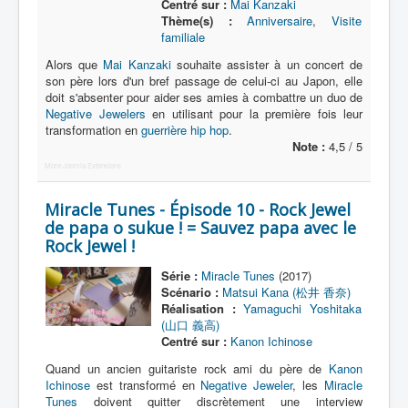
Centré sur :
Mai Kanzaki
Thème(s) :
Anniversaire
,
Visite
familiale
Alors que
Mai Kanzaki
souhaite assister à un concert de
son père lors d'un bref passage de celui-ci au Japon, elle
doit s'absenter pour aider ses amies à combattre un duo de
Negative Jewelers
en utilisant pour la première fois leur
transformation en
guerrière hip hop
.
Note :
4,5 / 5
More Joomla Extensions
Miracle Tunes - Épisode 10 - Rock Jewel
de papa o sukue ! = Sauvez papa avec le
Rock Jewel !
Série :
Miracle Tunes
(2017)
Scénario :
Matsui Kana (松井 香奈)
Réalisation :
Yamaguchi Yoshitaka
(山口 義高)
Centré sur :
Kanon Ichinose
Quand un ancien guitariste rock ami du père de
Kanon
Ichinose
est transformé en
Negative Jeweler
, les
Miracle
Tunes
doivent quitter discrètement une interview