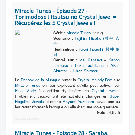
Miracle Tunes - Épisode 27 -
Torimodose ! Itsutsu no Crystal Jewel =
Récupérez les 5 Crystal Jewels !
Série :
Miracle Tunes
(2017)
Scénario :
Fujihira Hisako (藤平 久
子)
Réalisation :
Yokoi Takeshi (横井 健
司)
Centré sur :
Mai Kanzaki
+
Kanon
Ichinose
+
Fûka Tachibana
+
Akari
Shiratori
+
Hikari Shiratori
La
Déesse de la Musique
remet la
Crystal Melody Box
aux
Miracle Tunes
en leur expliquant qu'elle peut activer leur
Final Mode
à condition d'y insérer les
Crystal Jewels
.
Problème : ceux-ci ont été autrefois changés en
Super
Negative Jewels
et même
Mayumi Yuzuhara
n'avait pas pu
les retransformer à l'époque où elle était une idole guerrière.
Note :
4,5 / 5
More Joomla Extensions
Miracle Tunes - Épisode 28 - Saraba,