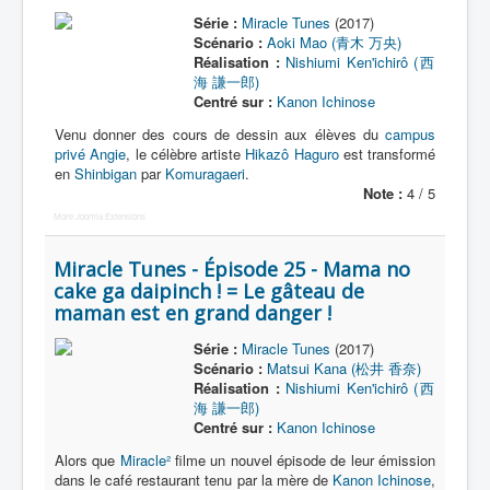
Série :
Miracle Tunes
(2017)
Scénario :
Aoki Mao (青木 万央)
Réalisation :
Nishiumi Ken'ichirô (西
海 謙一郎)
Centré sur :
Kanon Ichinose
Venu donner des cours de dessin aux élèves du
campus
privé Angie
, le célèbre artiste
Hikazô Haguro
est transformé
en
Shinbigan
par
Komuragaeri
.
Note :
4 / 5
More Joomla Extensions
Miracle Tunes - Épisode 25 - Mama no
cake ga daipinch ! = Le gâteau de
maman est en grand danger !
Série :
Miracle Tunes
(2017)
Scénario :
Matsui Kana (松井 香奈)
Réalisation :
Nishiumi Ken'ichirô (西
海 謙一郎)
Centré sur :
Kanon Ichinose
Alors que
Miracle²
filme un nouvel épisode de leur émission
dans le café restaurant tenu par la mère de
Kanon Ichinose
,