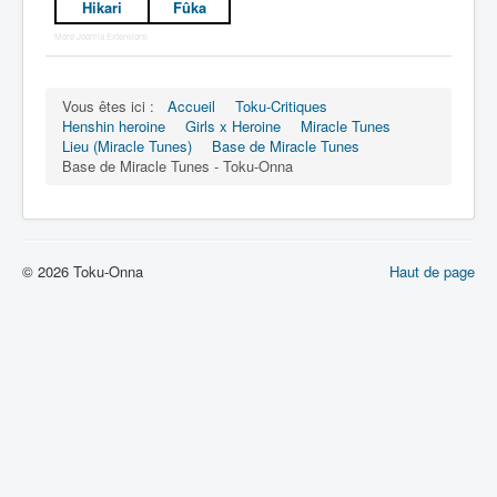
Hikari
Fûka
Espace
More Joomla Extensions
Événement
Ferme
Vous êtes ici :
Accueil
Toku-Critiques
Henshin heroine
Girls x Heroine
Miracle Tunes
Hôpital
Lieu (Miracle Tunes)
Base de Miracle Tunes
Base de Miracle Tunes - Toku-Onna
Restauration
Sanctuaire
Science
© 2026 Toku-Onna
Haut de page
Studio
Ville
Voyance