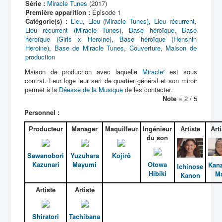
Série :
Miracle Tunes
(2017)
Première apparition :
Épisode 1
Base Dokudokudan
Catégorie(s) :
Lieu
,
Lieu (Miracle Tunes)
,
Lieu récurrent
,
Lieu récurrent (Miracle Tunes)
,
Base héroïque
,
Base
Base Miracle Tunes
héroïque (Girls x Heroine)
,
Base héroïque (Henshin
Heroine)
,
Base de Miracle Tunes
,
Couverture
,
Maison de
Beauté
production
Boutique
Maison de production avec laquelle
Miracle²
est sous
contrat. Leur loge leur sert de quartier général et son miroir
Bureaux
permet à la
Déesse de la Musique
de les contacter.
Note =
2 / 5
Concert
Personnel :
Danse
Producteur
Manager
Maquilleur
Ingénieur
Artiste
Arti
Dimension
du son
Dojo
Sawanobori
Yuzuhara
Kojirô
Kazunari
Mayumi
Otowa
Kanz
Ichinose
Domicile
Hibiki
M
Kanon
École
Artiste
Artiste
Émission
Shiratori
Tachibana
Entreprise