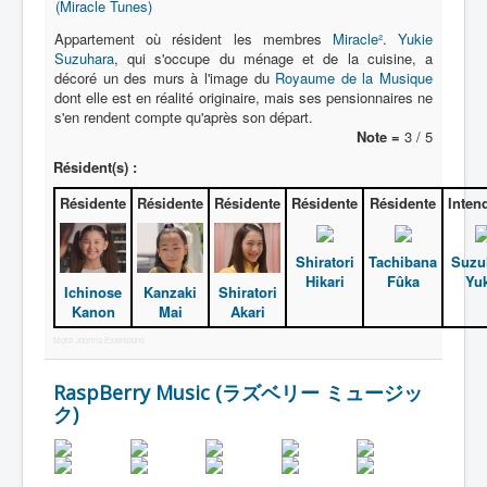
Lexique
(Miracle Tunes)
Appartement où résident les membres
Miracle²
.
Yukie
Idol senshi Miracle Tunes ! (アイ
Suzuhara
, qui s'occupe du ménage et de la cuisine, a
ドル 戦士 ミラクル ちゅーんず !) =
décoré un des murs à l'image du
Royaume de la Musique
Idoles guerrières Miracle Tunes !
dont elle est en réalité originaire, mais ses pensionnaires ne
s'en rendent compte qu'après son départ.
Note =
3 / 5
Série
Résident(s) :
Personnages
Résidente
Résidente
Résidente
Résidente
Résidente
Inten
Véhicules
Objets
Shiratori
Tachibana
Suzu
Hikari
Fûka
Yuk
Ichinose
Kanzaki
Shiratori
Lieux
Kanon
Mai
Akari
Épisodes
More Joomla Extensions
Chronologie
RaspBerry Music (ラズベリー ミュージッ
Références
ク)
Tous
Récurrent