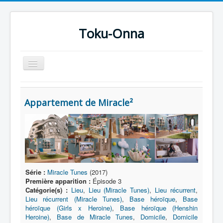
Toku-Onna
Basculer
la
navigation
Accueil
Appartement de Miracle²
Toku-Actrices
Toku-Critiques
Séries
Films
Série :
Miracle Tunes
(2017)
COSAA
Première apparition :
Épisode 3
Dessins
Catégorie(s) :
Lieu
,
Lieu (Miracle Tunes)
,
Lieu récurrent
,
Lieu récurrent (Miracle Tunes)
,
Base héroïque
,
Base
Artiste Asperger
héroïque (Girls x Heroine)
,
Base héroïque (Henshin
Heroine)
,
Base de Miracle Tunes
,
Domicile
,
Domicile