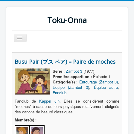
Toku-Onna
Basculer
la
navigation
Accueil
Busu Pair (ブス ペア) = Paire de moches
Toku-Actrices
Série :
Zambot 3
(1977)
Toku-Critiques
Première apparition :
Épisode 1
Catégorie(s) :
Entourage (Zambot 3)
,
Séries
Équipe (Zambot 3)
,
Équipe autre
,
Fanclub
Films
Fanclub de
Kappei Jin
. Elles se considèrent comme
COSAA
"moches" à cause de leurs physiques relativement éloignés
des canons de beauté classiques.
Dessins
Membre(s) :
Artiste Asperger