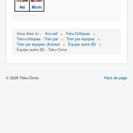
Lexique
Aki
Michi
Série
More Joomla Extensions
Acteur
Équipe
Vous êtes ici :
Accueil
Toku-Critiques
Toku-critiques - Trier par
Trier par équipes
Personnage
Trier par équipes (Autres)
Équipe autre (B)
Équipe autre (B) - Toku-Onna
Transformation
Équipement
Mecha
© 2026 Toku-Onna
Haut de page
Objet
Lieu
Épisode
Référence
Fanservice
Générique