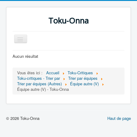
Toku-Onna
Basculer
la
navigation
Accueil
Aucun résultat
Toku-Actrices
Vous êtes ici :
Accueil
Toku-Critiques
Toku-Critiques
Toku-critiques - Trier par
Trier par équipes
Trier par équipes (Autres)
Équipe autre (V)
Séries
Équipe autre (V) - Toku-Onna
Films
COSAA
Dessins
© 2026 Toku-Onna
Haut de page
Artiste Asperger