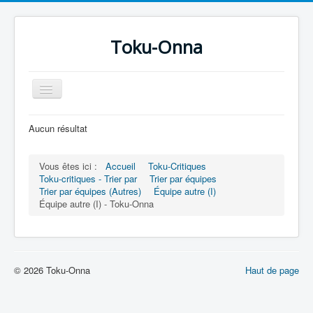
Toku-Onna
Basculer
la
navigation
Accueil
Aucun résultat
Toku-Actrices
Vous êtes ici :
Accueil
Toku-Critiques
Toku-Critiques
Toku-critiques - Trier par
Trier par équipes
Trier par équipes (Autres)
Équipe autre (I)
Séries
Équipe autre (I) - Toku-Onna
Films
COSAA
Dessins
© 2026 Toku-Onna
Haut de page
Artiste Asperger