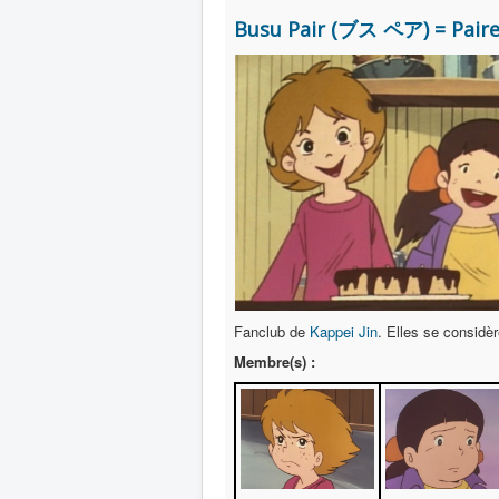
Busu Pair (ブス ペア) = Pair
Fanclub de
Kappei Jin
. Elles se consid
Membre(s) :