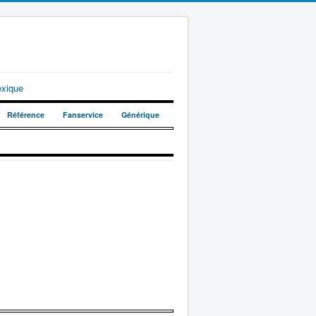
exique
Référence
Fanservice
Générique