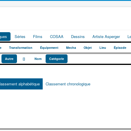
iques
Séries
Films
COSAA
Dessins
Artiste Asperger
L
e
Transformation
Équipement
Mecha
Objet
Lieu
Épisode
_
_
Autre
[]
Nom
Catégorie
lassement alphabétique
Classement chronologique