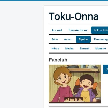
Toku-Onna
Accueil
Toku-Actrices
Toku-Crit
Série
Acteur
Équipe
Personnag
Héros
Mecha
Ennemi
Monstre
Fanclub
C