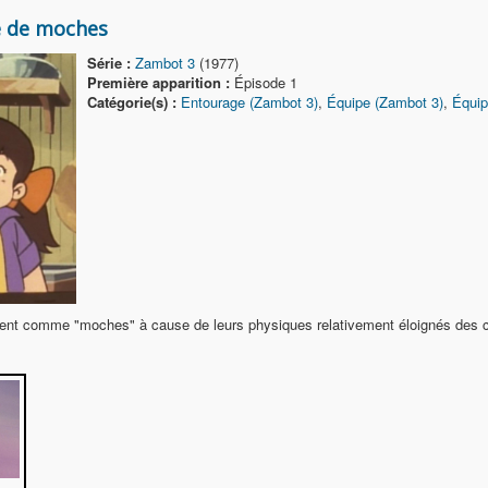
e de moches
Série :
Zambot 3
(1977)
Première apparition :
Épisode 1
Catégorie(s) :
Entourage (Zambot 3)
,
Équipe (Zambot 3)
,
Équip
èrent comme "moches" à cause de leurs physiques relativement éloignés des 