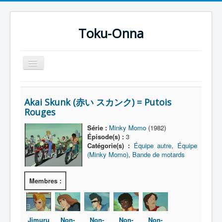
Toku-Onna
Basculer
la
navigation
Accueil
Akai Skunk (赤い スカンク) = Putois
Toku-Actrices
Rouges
Toku-Critiques
Série :
Minky Momo
(1982)
Épisode(s) :
3
Séries
Catégorie(s) :
Équipe autre
,
Équipe
(Minky Momo)
,
Bande de motards
Films
COSAA
Membres :
Dessins
Artiste Asperger
Jimuru
Non-
Non-
Non-
Non-