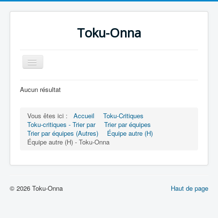
Toku-Onna
Basculer
la
navigation
Accueil
Aucun résultat
Toku-Actrices
Vous êtes ici :
Accueil
Toku-Critiques
Toku-Critiques
Toku-critiques - Trier par
Trier par équipes
Trier par équipes (Autres)
Équipe autre (H)
Séries
Équipe autre (H) - Toku-Onna
Films
COSAA
Dessins
© 2026 Toku-Onna
Haut de page
Artiste Asperger