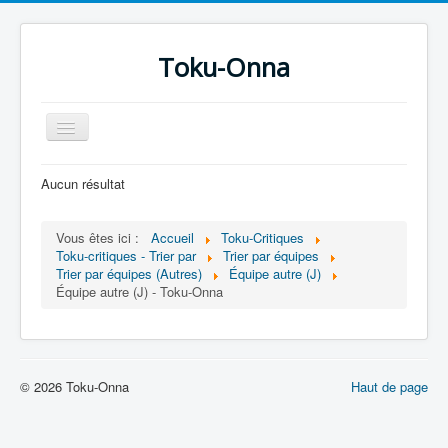
Toku-Onna
Basculer
la
navigation
Accueil
Aucun résultat
Toku-Actrices
Vous êtes ici :
Accueil
Toku-Critiques
Toku-Critiques
Toku-critiques - Trier par
Trier par équipes
Trier par équipes (Autres)
Équipe autre (J)
Séries
Équipe autre (J) - Toku-Onna
Films
COSAA
Dessins
© 2026 Toku-Onna
Haut de page
Artiste Asperger