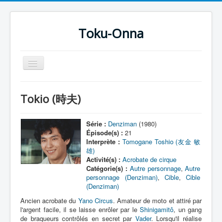
Toku-Onna
Basculer
la
navigation
Accueil
Tokio (時夫)
Toku-Actrices
Toku-Critiques
Série :
Denziman
(1980)
Épisode(s) :
21
Séries
Interprète :
Tomogane Toshio (友金 敏
雄)
Films
Activité(s) :
Acrobate de cirque
Catégorie(s) :
Autre personnage
,
Autre
COSAA
personnage (Denziman)
,
Cible
,
Cible
(Denziman)
Dessins
Ancien acrobate du
Yano Circus
. Amateur de moto et attiré par
Artiste Asperger
l'argent facile, il se laisse enrôler par le
Shinigamitô
, un gang
de braqueurs contrôlés en secret par
Vader
. Lorsqu'il réalise