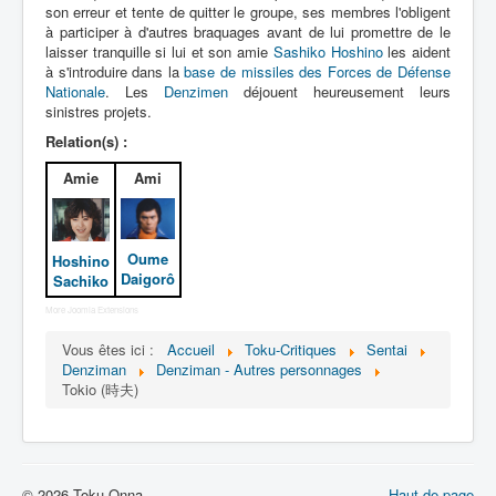
Lexique
son erreur et tente de quitter le groupe, ses membres l'obligent
à participer à d'autres braquages avant de lui promettre de le
Denshi sentai Denziman (電子 戦
laisser tranquille si lui et son amie
Sashiko Hoshino
les aident
à s'introduire dans la
隊 デンジマン) = Escadron
base de missiles des Forces de Défense
Nationale
. Les
Denzimen
déjouent heureusement leurs
électronique Denziman
sinistres projets.
Relation(s) :
Série
Amie
Ami
Personnages
Mechas
Oume
Hoshino
Objets
Daigorô
Sachiko
Lieux
More Joomla Extensions
Épisodes
Vous êtes ici :
Accueil
Toku-Critiques
Sentai
Denziman
Denziman - Autres personnages
Chronologie
Tokio (時夫)
Références
Fanservice
© 2026 Toku-Onna
Denzimen
Haut de page