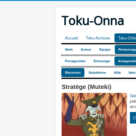
Toku-Onna
Accueil
Toku-Actrices
Toku-Crit
Série
Acteur
Équipe
Personnag
Protagoniste
Entourage
Antagonis
Récurrent
Subalterne
Allié
Iden
Stratège (Muteki)
Gén
pré
et/
C