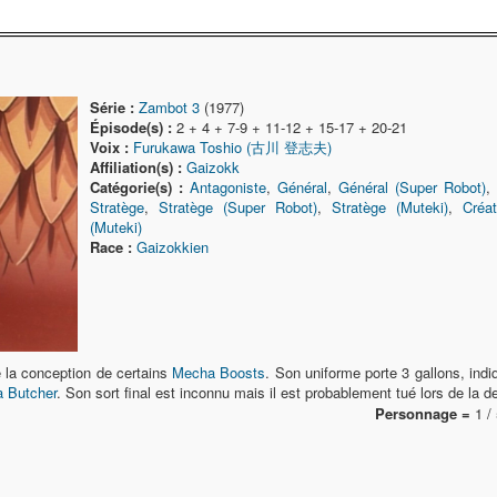
Série :
Zambot 3
(1977)
Épisode(s) :
2 + 4 + 7-9 + 11-12 + 15-17 + 20-21
Voix :
Furukawa Toshio (古川 登志夫)
Affiliation(s) :
Gaizokk
Catégorie(s) :
Antagoniste
,
Général
,
Général (Super Robot)
,
Stratège
,
Stratège (Super Robot)
,
Stratège (Muteki)
,
Créat
(Muteki)
Race :
Gaizokkien
 la conception de certains
Mecha Boosts
. Son uniforme porte 3 gallons, indi
a Butcher
. Son sort final est inconnu mais il est probablement tué lors de la 
Personnage =
1 / 