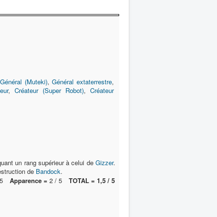
Général (Muteki)
,
Général extaterrestre
,
eur
,
Créateur (Super Robot)
,
Créateur
quant un rang supérieur à celui de
Gizzer
.
destruction de
Bandock
.
5
Apparence =
2 / 5
TOTAL = 1,5 / 5