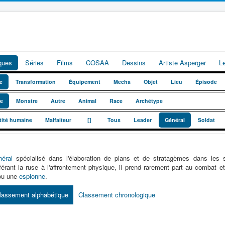
iques
Séries
Films
COSAA
Dessins
Artiste Asperger
L
e
Transformation
Équipement
Mecha
Objet
Lieu
Épisode
te
Monstre
Autre
Animal
Race
Archétype
_
_
tité humaine
Malfaiteur
[]
Tous
Leader
Général
Soldat
éral
spécialisé dans l'élaboration de plans et de stratagèmes dans les s
férant la ruse à l'affrontement physique, il prend rarement part au combat 
ou une
espionne
.
lassement alphabétique
Classement chronologique