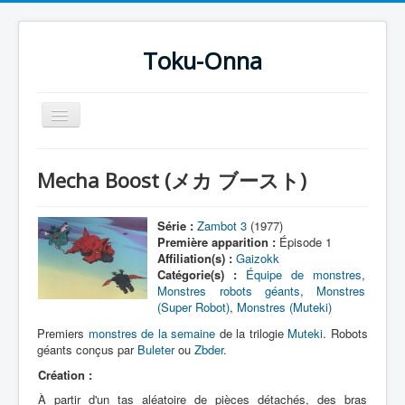
Toku-Onna
Basculer
la
navigation
Accueil
Mecha Boost (メカ ブースト)
Toku-Actrices
Toku-Critiques
Série :
Zambot 3
(1977)
Première apparition :
Épisode 1
Séries
Affiliation(s) :
Gaizokk
Catégorie(s) :
Équipe de monstres
,
Films
Monstres robots géants
,
Monstres
(Super Robot)
,
Monstres (Muteki)
COSAA
Premiers
monstres de la semaine
de la trilogie
Muteki
. Robots
Dessins
géants conçus par
Buleter
ou
Zbder
.
Création :
Artiste Asperger
À partir d'un tas aléatoire de pièces détachés, des bras