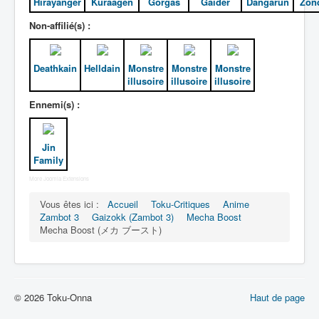
Hirayanger
Kuraagen
Gorgas
Gaider
Dangarun
Zon
Jin Family
Non-affilié(s) :
Entourage
Deathkain
Helldain
Monstre
Monstre
Monstre
Gaizokk
illusoire
illusoire
illusoire
Autres
Ennemi(s) :
_
[]
Jin
_
Family
Généralités
More Joomla Extensions
Membres
Vous êtes ici :
Accueil
Toku-Critiques
Anime
Zambot 3
Gaizokk (Zambot 3)
Mecha Boost
Mecha Boosts
Mecha Boost (メカ ブースト)
Subalternes
_
[]
© 2026 Toku-Onna
Haut de page
_