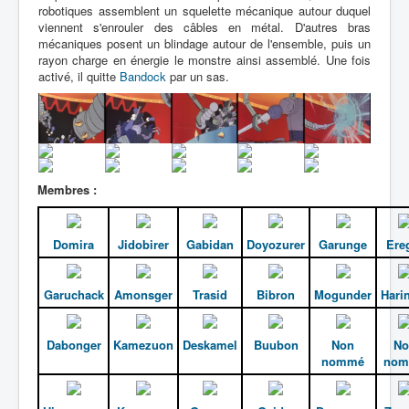
Lexique
robotiques assemblent un squelette mécanique autour duquel
viennent s'enrouler des câbles en métal. D'autres bras
Muteki chôjin Zambot 3 (無敵 超人
mécaniques posent un blindage autour de l'ensemble, puis un
ザンボット 3) = Surhomme
rayon charge en énergie le monstre ainsi assemblé. Une fois
activé, il quitte
Bandock
par un sas.
invincible Zambot 3
Série
Personnages
Véhicules
Membres :
Robots
Domira
Jidobirer
Gabidan
Doyozurer
Garunge
Ere
Objets
Lieux
Garuchack
Amonsger
Trasid
Bibron
Mogunder
Hari
Épisodes
Chronologie
Dabonger
Kamezuon
Deskamel
Buubon
Non
No
nommé
no
Références
Fanservice